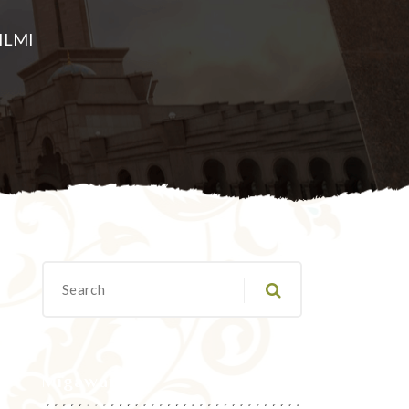
ILMI
Migawanyo