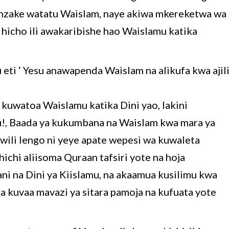
enzake watatu Waislam, naye akiwa mkereketwa wa
 hicho ili awakaribishe hao Waislamu katika
 eti ‘ Yesu anawapenda Waislam na alikufa kwa ajil
kuwatoa Waislamu katika Dini yao, lakini
!, Baada ya kukumbana na Waislam kwa mara ya
iwili lengo ni yeye apate wepesi wa kuwaleta
hichi aliisoma Quraan tafsiri yote na hoja
ani na Dini ya Kiislamu, na akaamua kusilimu kwa
a kuvaa mavazi ya sitara pamoja na kufuata yote