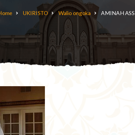
Home
UKIRISTO
Walio ongoka
AMINAH ASS