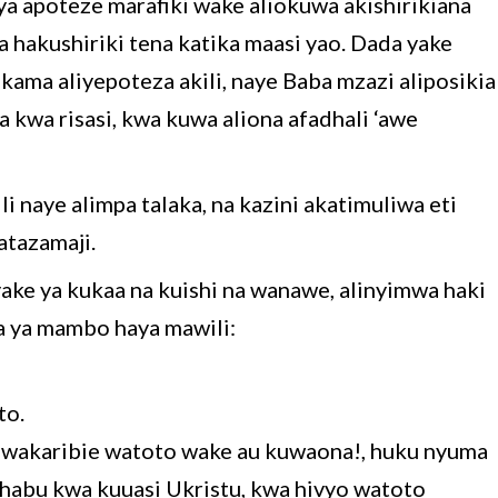
nya apoteze marafiki wake aliokuwa akishirikiana
a hakushiriki tena katika maasi yao. Dada yake
kama aliyepoteza akili, naye Baba mzazi aliposikia
 kwa risasi, kwa kuwa aliona afadhali ‘awe
naye alimpa talaka, na kazini akatimuliwa eti
atazamaji.
yake ya kukaa na kuishi na wanawe, alinyimwa haki
na ya mambo haya mawili:
to.
siwakaribie watoto wake au kuwaona!, huku nyuma
habu kwa kuuasi Ukristu, kwa hivyo watoto