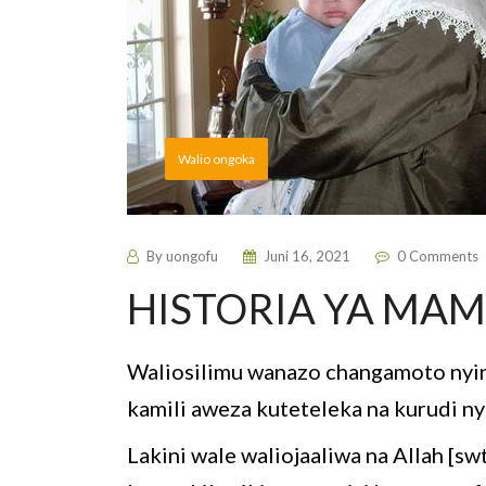
Walio ongoka
By
uongofu
Juni 16, 2021
0 Comments
HISTORIA YA MAM
Waliosilimu wanazo changamoto nying
kamili aweza kuteteleka na kurudi n
Lakini wale waliojaaliwa na Allah [s