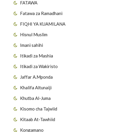
FATAWA
Fatawa za Ramadhani
FIQHI YA KUAMILANA
Hisnul Muslim
Imani sahihi
Itikadi za Mashia
Itikadi za Wakiristo
Jaffar A.Mponda
Khalifa Altunaiji
Khutba Al-Juma
Kisomo cha Tajwiid
Kitaab At-Tawhiid
Kongamano