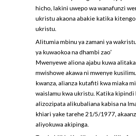
hicho, lakini uwepo wa wanafunzi w
ukristu akaona abakie katika kitengo
ukristu.
Alitumia mbinu ya zamani ya wakristu
ya kuwaokoa na dhambi zao’
Mwenyewe aliona ajabu kuwa alitaka 
mwishowe akawa ni mwenye kusilimu
kwanza, alianza kutafiti kwa miaka m
waislamu kwa ukristu. Katika kipindi 
alizozipata alikubaliana kabisa na Im
khiari yake tarehe 21/5/1977, akaanz
aliyokuwa akipinga.