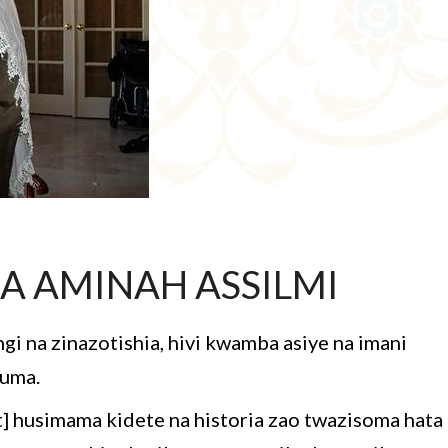
A AMINAH ASSILMI
i na zinazotishia, hivi kwamba asiye na imani
yuma.
wt] husimama kidete na historia zao twazisoma hata