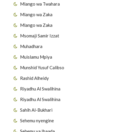
Mlango wa Twahara
Mlango wa Zaka
Mlango wa Zaka
Msomaji Samir Izzat
Muhadhara
Muislamu Mpiya
Munshid Yusuf Calibso
Rashid Alheidy
Riyadhu Al Swalihina
Riyadhu Al Swalihina
Sahih Al-Bukhari
Sehemu nyengine
Sehemu ya Ibaada