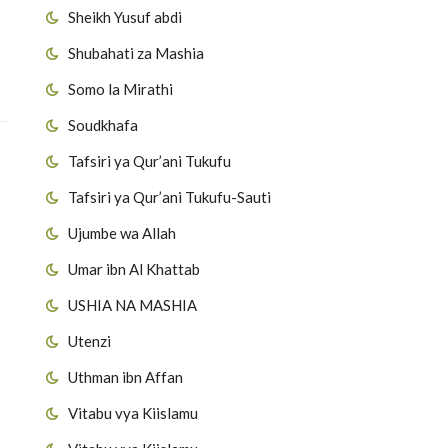
Sheikh Yusuf abdi
Shubahati za Mashia
Somo la Mirathi
Soudkhafa
Tafsiri ya Qur’ani Tukufu
Tafsiri ya Qur’ani Tukufu-Sauti
Ujumbe wa Allah
Umar ibn Al Khattab
USHIA NA MASHIA
Utenzi
Uthman ibn Affan
Vitabu vya Kiislamu