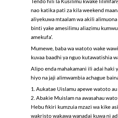
Tendo hili la Kusilimu kwake lilimfa
nao katika pati za kila weekend maan
aliyekuwa mtaalam wa akili alimuona 
binti yake amesilimu aliazimu kumwua
amekufa’.
Mumewe, baba wa watoto wake wawili 
kuvaa baadhi ya nguo kutawatishia w
Alipo enda mahakamani ili adai haki 
hiyo na jaji alimwambia achague bai
1. Aukatae Uislamu apewe watoto au
2. Abakie Muislam na awasahau wato
Hebu fikiri kumzuia mzazi wa kike a
wakristo wakawa wanadai kuwa ni ad