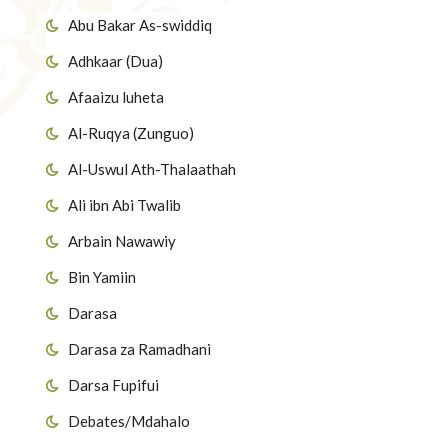
Abu Bakar As-swiddiq
Adhkaar (Dua)
Afaaizu luheta
Al-Ruqya (Zunguo)
Al-Uswul Ath-Thalaathah
Ali ibn Abi Twalib
Arbain Nawawiy
Bin Yamiin
Darasa
Darasa za Ramadhani
Darsa Fupifui
Debates/Mdahalo