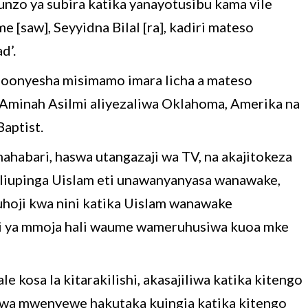
funzo ya subira katika yanayotusibu kama vile
[saw], Seyyidna Bilal [ra], kadiri mateso
d’.
lioonyesha misimamo imara licha a mateso
 Aminah Asilmi aliyezaliwa Oklahoma, Amerika na
Baptist.
nahabari, haswa utangazaji wa TV, na akajitokeza
aliupinga Uislam eti unawanyanyasa wanawake,
uhoji kwa nini katika Uislam wanawake
i ya mmoja hali waume wameruhusiwa kuoa mke
e kosa la kitarakilishi, akasajiliwa katika kitengo
kuwa mwenyewe hakutaka kuingia katika kitengo