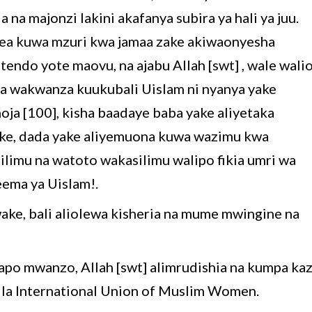
na majonzi lakini akafanya subira ya hali ya juu.
lea kuwa mzuri kwa jamaa zake akiwaonyesha
tendo yote maovu, na ajabu Allah [swt] , wale wali
a wakwanza kuukubali Uislam ni nyanya yake
ja [100], kisha baadaye baba yake aliyetaka
ke, dada yake aliyemuona kuwa wazimu kwa
silimu na watoto wakasilimu walipo fikia umri wa
neema ya Uislam!.
ke, bali aliolewa kisheria na mume mwingine na
po mwanzo, Allah [swt] alimrudishia na kumpa kaz
ka la International Union of Muslim Women.