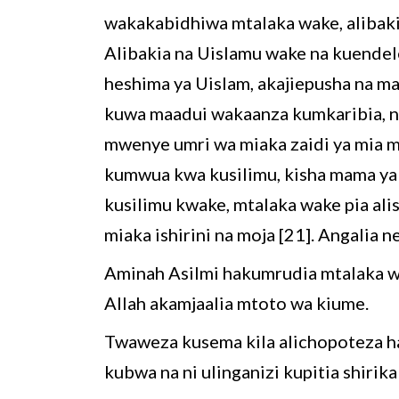
wakakabidhiwa mtalaka wake, alibakia 
Alibakia na Uislamu wake na kuende
heshima ya Uislam, akajiepusha na ma
kuwa maadui wakaanza kumkaribia, n
mwenye umri wa miaka zaidi ya mia mo
kumwua kwa kusilimu, kisha mama ya
kusilimu kwake, mtalaka wake pia ali
miaka ishirini na moja [21]. Angalia 
Aminah Asilmi hakumrudia mtalaka wa
Allah akamjaalia mtoto wa kiume.
Twaweza kusema kila alichopoteza ha
kubwa na ni ulinganizi kupitia shiri