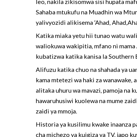
leo, nakila zikisomwa sisi hupata ma
Sahaba mtukufu na Muadhin wa Mtume 
yalivyozidi alikisema ‘Ahad, Ahad,Aha
Katika miaka yetu hii tunao watu wa
waliokuwa wakipitia, mfano ni mama
kubatizwa katika kanisa la Southern 
Alifuzu katika chuo na shahada ya ua
kama mtetezi wa haki za wanawake, 
alitaka uhuru wa mavazi, pamoja na k
hawaruhusiwi kuolewa na mume zaid
zaidi ya mmoja.
Historia ya kusilimu kwake inaanza pal
cha michezo ya kuigiza ya TV, japo 