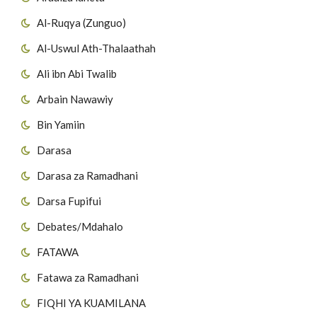
Al-Ruqya (Zunguo)
Al-Uswul Ath-Thalaathah
Ali ibn Abi Twalib
Arbain Nawawiy
Bin Yamiin
Darasa
Darasa za Ramadhani
Darsa Fupifui
Debates/Mdahalo
FATAWA
Fatawa za Ramadhani
FIQHI YA KUAMILANA