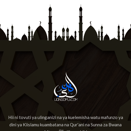
Hii ni tovuti ya ulinganizi na ya kuelemisha watu mafunzo ya
dini ya Kiislamu kuambatana na Qur'ani na Sunna za Bwana