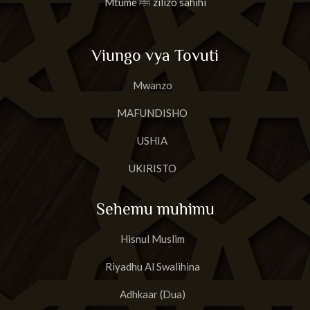
Mtume ﷺ zilizo sahihi
Viungo vya Tovuti
Mwanzo
MAFUNDISHO
USHIA
UKIRISTO
Sehemu muhimu
Hisnul Muslim
Riyadhu Al Swalihina
Adhkaar (Dua)