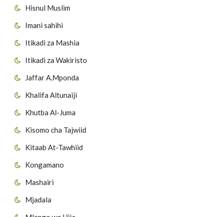
Hisnul Muslim
Imani sahihi
Itikadi za Mashia
Itikadi za Wakiristo
Jaffar A.Mponda
Khalifa Altunaiji
Khutba Al-Juma
Kisomo cha Tajwiid
Kitaab At-Tawhiid
Kongamano
Mashairi
Mjadala
Mlango wa Hija