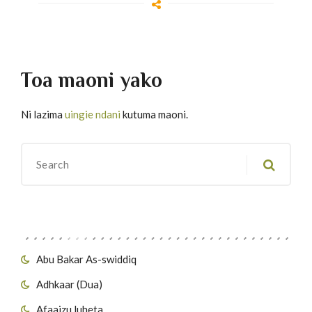
Toa maoni yako
Ni lazima
uingie ndani
kutuma maoni.
Migawanyo
Abu Bakar As-swiddiq
Adhkaar (Dua)
Afaaizu luheta