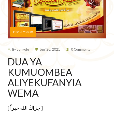
Hisnul Muslim
By
uongofu
Juni 20, 2021
0 Comments
DUA YA
KUMUOMBEA
ALIYEKUFANYIA
WEMA
[ جَزَاكَ الله خيراً ]