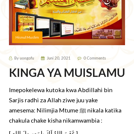
Hisnul Muslim
By
uongofu
Juni 20, 2021
0 Comments
KINGA YA MUISLAMU
Imepokelewa kutoka kwa Abdillahi bin
Sarjis radhi za Allah ziwe juu yake
amesema: Nilimjia Mtume ﷺ nikala katika
chakula chake kisha nikamwambia :
[ غَفَـرَ اللهُ لَكَ يا رَسـولَ الله ]