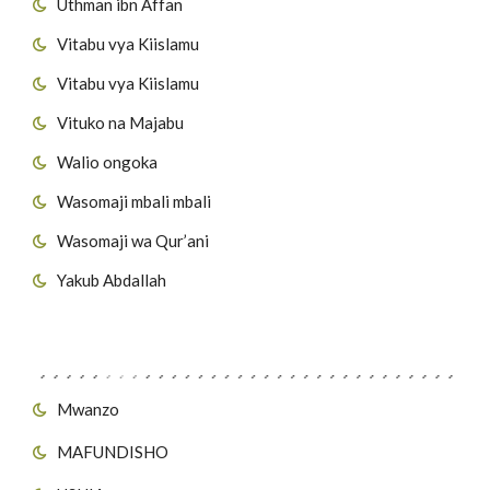
Uthman ibn Affan
Vitabu vya Kiislamu
Vitabu vya Kiislamu
Vituko na Majabu
Walio ongoka
Wasomaji mbali mbali
Wasomaji wa Qur’ani
Yakub Abdallah
Viungo vya Tovuti
Mwanzo
MAFUNDISHO