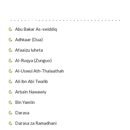
Migawanyo
Abu Bakar As-swiddiq
Adhkaar (Dua)
Afaaizu luheta
Al-Ruqya (Zunguo)
Al-Uswul Ath-Thalaathah
Ali ibn Abi Twalib
Arbain Nawawiy
Bin Yamiin
Darasa
Darasa za Ramadhani