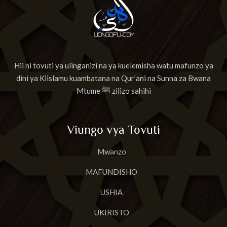
Hii ni tovuti ya ulinganizi na ya kuelemisha watu mafunzo ya
dini ya Kiislamu kuambatana na Qur'ani na Sunna za Bwana
Mtume ﷺ zilizo sahihi
Viungo vya Tovuti
Mwanzo
MAFUNDISHO
USHIA
UKIRISTO