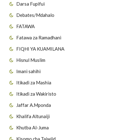
Darsa Fupifui
Debates/Mdahalo
FATAWA
Fatawa za Ramadhani
FIQHI YA KUAMILANA
Hisnul Muslim
Imani sahihi
Itikadi za Mashia
Itikadi za Wakiristo
Jaffar A.Mponda
Khalifa Altunaiji
Khutba Al-Juma
Kisomo cha Tajwiid