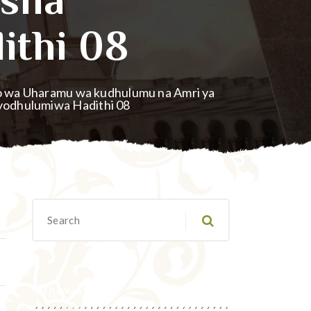
ithi 08
o wa Uharamu wa kudhulumu na Amri ya
vyodhulumiwa Hadithi 08
Migawanyo