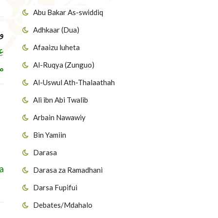
Abu Bakar As-swiddiq
Adhkaar (Dua)
و
Afaaizu luheta
عِ
Al-Ruqya (Zunguo)
 »
Al-Uswul Ath-Thalaathah
Ali ibn Abi Twalib
Arbain Nawawiy
Bin Yamiin
Darasa
a
Darasa za Ramadhani
Darsa Fupifui
Debates/Mdahalo