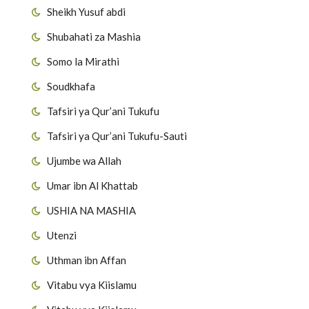
Sheikh Yusuf abdi
Shubahati za Mashia
Somo la Mirathi
Soudkhafa
Tafsiri ya Qur’ani Tukufu
Tafsiri ya Qur’ani Tukufu-Sauti
Ujumbe wa Allah
Umar ibn Al Khattab
USHIA NA MASHIA
Utenzi
Uthman ibn Affan
Vitabu vya Kiislamu