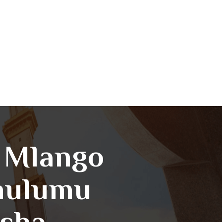
a Mlango
hulumu
isha