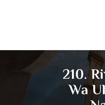
210. R
Wa U
Na