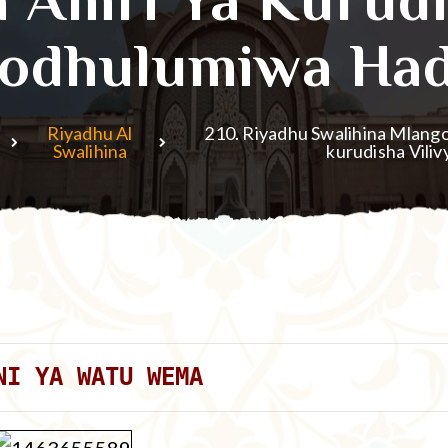
yodhulumiwa Had
Riyadhu Al
210. Riyadhu Swalihina Mlang
Swalihina
kurudisha Vili
NI YA WATU WEMA