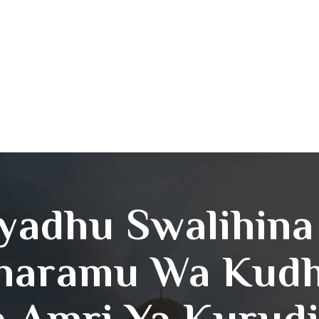
iyadhu Swalihin
haramu Wa Kud
 Amri Ya Kurud