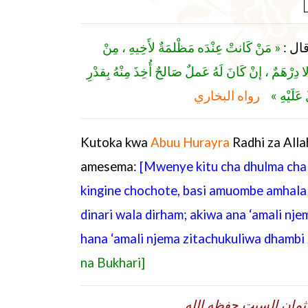
َم قال
« مَنْ كَانتْ عِنْدَه مَظْلمَةٌ لأَخِيهِ ، مِنْ
لا دِرْهَمٌ ، إنْ كَانَ لَهُ عَملٌ صَالحٌ أُخِذَ مِنْهُ بِقدْرِ
 عَلَيْهِ
رواه البخاري
Kutoka kwa
Abuu Hurayra
Radhi za All
amesema:
[Mwenye kitu cha dhulma cha
kingine chochote, basi amuombe amhalal
dinari wala dirham; akiwa ana ‘amali nje
hana ‘amali njema zitachukuliwa dhambi
na Bukhari]
ثمان السبت حفظه الله