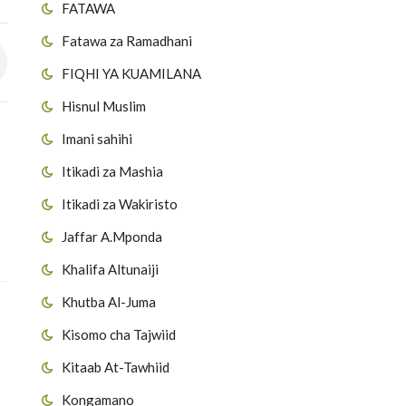
FATAWA
Fatawa za Ramadhani
FIQHI YA KUAMILANA
Hisnul Muslim
Imani sahihi
Itikadi za Mashia
Itikadi za Wakiristo
Jaffar A.Mponda
Khalifa Altunaiji
Khutba Al-Juma
Kisomo cha Tajwiid
Kitaab At-Tawhiid
Kongamano