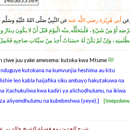
عن
أَبي هُرِيْرَةَ رضي اللَّه عنه
عن النَّبِيِّ صَلّى اللهُ عَلَيْهِ وسَلّ :
رْضِهِ أَوْ مِنْ شَيْءٍ ، فَلْيتَحَلَّلْه ِمنْه الْيوْمَ قَبْلَ أَنْ لا يكُونَ دِينَارٌ و
مظْلمتِهِ ، وإنْ لَمْ يَكُنْ لَهُ حسَنَاتٌ أُخِذَ مِنْ سيِّئَاتِ صاحِبِهِ فَحُمِلَ
ah ziwe juu yake amesema: kutoka kwa Mtume
ﷺ
 nduguye kutokana na kumvunjia heshima au kitu
ishie leo kabla haijafika siku ambayo hakutakuwa na
ma itachukuliwa kwa kadiri ya alichodhulumu, na ikiwa
 za aliyemdhulumu na kubebeshwa (yeye).]
[Imepokew
شرح الحديث مع فضيلة الشيخ خالد بن ع