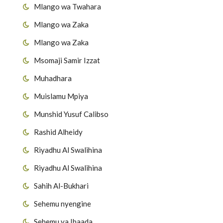
Mlango wa Twahara
Mlango wa Zaka
Mlango wa Zaka
Msomaji Samir Izzat
Muhadhara
Muislamu Mpiya
Munshid Yusuf Calibso
Rashid Alheidy
Riyadhu Al Swalihina
Riyadhu Al Swalihina
Sahih Al-Bukhari
Sehemu nyengine
Sehemu ya Ibaada