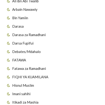
Ali ibn Abi Twalib
Arbain Nawawiy
Bin Yamiin
Darasa
Darasa za Ramadhani
Darsa Fupifui
Debates/Mdahalo
FATAWA
Fatawa za Ramadhani
FIQHI YA KUAMILANA
Hisnul Muslim
Imani sahihi
Itikadi za Mashia