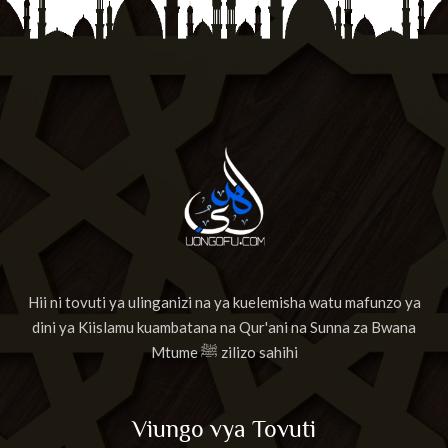
Hii ni tovuti ya ulinganizi na ya kuelemisha watu mafunzo ya
dini ya Kiislamu kuambatana na Qur'ani na Sunna za Bwana
Mtume ﷺ zilizo sahihi
Viungo vya Tovuti