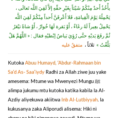
يأْخُذُ أَحدٌ مِنْكُمْ شَيْئاً بِغَيْرِ حقِّهِ إلاَّ لَقِيَ اللَّه تَعالَى ،
يَحْمِلُهُ يَوْمَ الْقِيامَةِ، فَلا أَعْرفَنَّ أَحداً مِنْكُمْ لَقِيَ اللَّه
يَحْمِلُ بعِيراً لَهُ رغَاءٌ ، أَوْ بَقرة لَهَا خُوارٌ ، أَوْ شاةً تيْعَرُ
ثُمَّ رفَعَ يَديْهِ حتَّى رُؤِيَ بَياضُ إبْطيْهِ فقال : « اللَّهُمَّ هَلْ
بَلَّغْتُ »
ثلاثاً ،
متفقٌ عليه
Kutoka
Abuu Humayd, ‘Abdur-Rahmaan bin
Sa’d As- Saa’iydy
Radhi za Allah ziwe juu yake
amesema: Mtume wa Mwenyezi Mungu ﷺ
alimpa jukumu mtu kutoka katika kabila la Al-
Azdiy aliyekuwa akiitwa
Inb Al-Lutbiyyah
.
la
kukusanya zaka
Aliporudi alisema: Hiki ni
chenu na hiki nimepewa zawadi.
Mtume wa