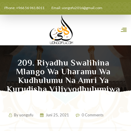
Phone: +966 56 961 8011
Email:
uongofu2016@gmail.com
209. Riyadhu Swalihina
Mlango Wa Uharamu Wa
Kudhulumu Na Amri Ya
Kurudisha Vilivyodhulumiwa
Hadithi 07
By
uongofu
Juni 25, 2021
0 Comments