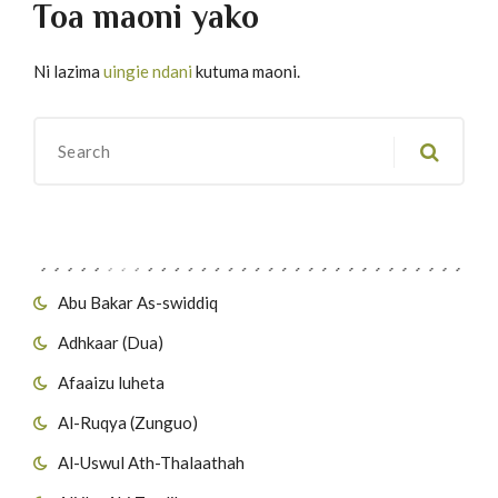
Toa maoni yako
Ni lazima
uingie ndani
kutuma maoni.
Migawanyo
Abu Bakar As-swiddiq
Adhkaar (Dua)
Afaaizu luheta
Al-Ruqya (Zunguo)
Al-Uswul Ath-Thalaathah