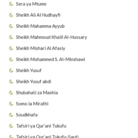
Sera ya Mtume
Sheikh Ali Al Hudhayfi
Sheikh Mahamma Ayyub
Sheikh Mahmoud Khalil Al-Hussary
Sheikh Mishari Al Afasiy
Sheikh Mohammed S. Al-Minshawi
Sheikh Yusuf
Sheikh Yusuf abdi
Shubahati za Mashia
Somo la Mirathi
Soudkhafa
Tafsiri ya Qur’ani Tukufu
Tafsiri ya Qur’ani Tukufu-Sauti