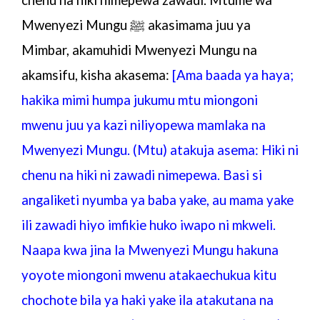
Mwenyezi Mungu ﷺ
akasimama juu ya
Mimbar, akamuhidi Mwenyezi Mungu na
akamsifu, kisha akasema:
[Ama baada ya haya;
hakika mimi humpa jukumu mtu miongoni
mwenu juu ya kazi niliyopewa mamlaka na
Mwenyezi Mungu. (Mtu) atakuja asema: Hiki ni
chenu na hiki ni zawadi nimepewa. Basi si
angaliketi nyumba ya baba yake, au mama yake
ili zawadi hiyo imfikie huko iwapo ni mkweli.
Naapa kwa jina la Mwenyezi Mungu hakuna
yoyote miongoni mwenu atakaechukua kitu
chochote bila ya haki yake ila atakutana na