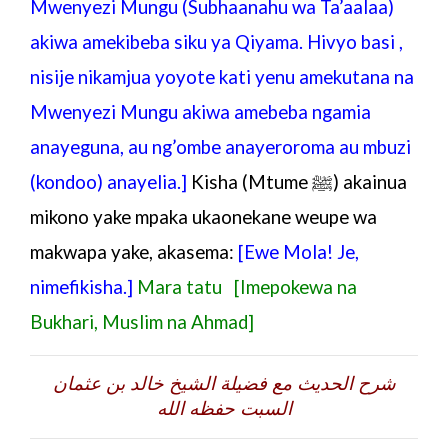
Mwenyezi Mungu (Subhaanahu wa Ta’aalaa)
akiwa amekibeba siku ya Qiyama. Hivyo basi ,
nisije nikamjua yoyote kati yenu amekutana na
Mwenyezi Mungu akiwa amebeba ngamia
anayeguna, au ng’ombe anayeroroma au mbuzi
(kondoo) anayelia.]
Kisha (
Mtume
ﷺ)
akainua
mikono yake mpaka ukaonekane weupe wa
makwapa yake, akasema:
[Ewe Mola! Je,
nimefikisha.]
Mara tatu
[Imepokewa na
Bukhari, Muslim na Ahmad]
شرح الحديث مع فضيلة الشيخ خالد بن عثمان
السبت حفظه الله