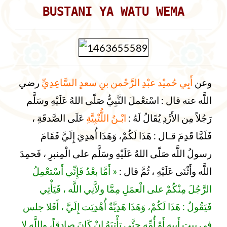
BUSTANI YA WATU WEMA
وعن
أَبِي حُميْد عبْدِ الرَّحْمن بنِ سعدٍ السَّاعِدِيِّ
رضي
اللَّه عنه قال : اسْتعْملَ النَّبِيُّ صَلّى اللهُ عَلَيْهِ وسَلَّم
رَجُلاً مِن الأَزْدِ يُقَالُ لَهُ :
ابْـنُ اللُّتْبِيَّةِ
عَلَى الصَّدقَةِ ،
فَلَمَّا قَدِمَ قـال : هَذَا لَكُمْ، وَهَذَا أُهدِيَ إِلَيَّ فَقَامَ
رسولُ اللَّه صَلّى اللهُ عَلَيْهِ وسَلَّم على الْمِنبرِ ، فَحمِدَ
اللَّه وأَثْنَى عَلَيْهِ ، ثُمَّ قال :
« أَمَّا بعْدُ فَإِنِّي أَسْتعْمِلُ
الرَّجُلَ مِنْكُمْ على الْعمَلِ مِمَّا ولاَّنِي اللَّه ، فَيَأْتِي
فَيَقُولُ : هَذَا لَكُمْ، وَهَذَا هَدِيَّةٌ أُهْدِيَت إِلَيَّ ، أَفَلا جلس
في بيتِ أَبيهِ أَوْ أُمِّهِ حتَّى تأْتِيَهُ إِنْ كَانَ صادقاً، واللَّه لا