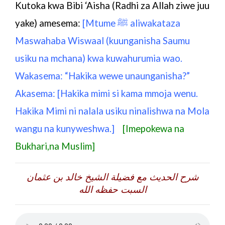
Kutoka kwa Bibi ‘Aisha (Radhi za Allah ziwe juu
yake) amesema:
[Mtume ﷺ aliwakataza
Maswahaba Wiswaal (kuunganisha Saumu
usiku na mchana) kwa kuwahurumia wao.
Wakasema: “Hakika wewe unaunganisha?”
Akasema: [Hakika mimi si kama mmoja wenu.
Hakika Mimi ni nalala usiku ninalishwa na Mola
wangu na kunyweshwa.]
[Imepokewa na
Bukhari,na Muslim]
شرح الحديث مع فضيلة الشيخ خالد بن عثمان
السبت حفظه الله