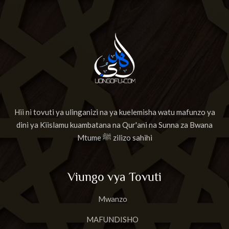
Hii ni tovuti ya ulinganizi na ya kuelemisha watu mafunzo ya
dini ya Kiislamu kuambatana na Qur'ani na Sunna za Bwana
Mtume ﷺ zilizo sahihi
Viungo vya Tovuti
Mwanzo
MAFUNDISHO