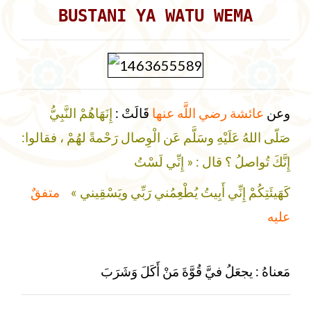
BUSTANI YA WATU WEMA
وعن
عائشة رضي اللَّه عنها
قَالَتْ :
إِنَهَاهُمْ النَّبِيُّ
صَلّى اللهُ عَلَيْهِ وسَلَّم عَن الْوِصال رَحْمةً لهُمْ ، فقالوا:
إِنَّكَ تُواصلُ ؟ قال : « إِنِّي لَسْتُ
كَهَيئَتِكُمْ إِنِّي أَبِيتُ يُطْعِمُني رَبِّي ويَسْقِيني »
متفقٌ
عليه
مَعناهُ : يجعَلُ فيَّ قُوَّةَ مَنْ أَكَلَ وَشَرَبَ