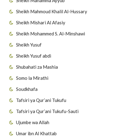
Sheikh Mahamma Ayyub
Sheikh Mahmoud Khalil Al-Hussary
Sheikh Mishari Al Afasiy
Sheikh Mohammed S. Al-Minshawi
Sheikh Yusuf
Sheikh Yusuf abdi
Shubahati za Mashia
Somo la Mirathi
Soudkhafa
Tafsiri ya Qur’ani Tukufu
Tafsiri ya Qur’ani Tukufu-Sauti
Ujumbe wa Allah
Umar ibn Al Khattab