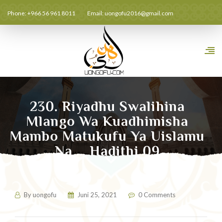
Phone: +966 56 961 8011
Email:
uongofu2016@gmail.com
230. Riyadhu Swalihina
Mlango Wa Kuadhimisha
Mambo Matukufu Ya Uislamu
Na … Hadithi 09
By
uongofu
Juni 25, 2021
0 Comments