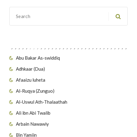
Migawanyo
Abu Bakar As-swiddiq
Adhkaar (Dua)
Afaaizu luheta
Al-Ruqya (Zunguo)
Al-Uswul Ath-Thalaathah
Ali ibn Abi Twalib
Arbain Nawawiy
Bin Yamiin