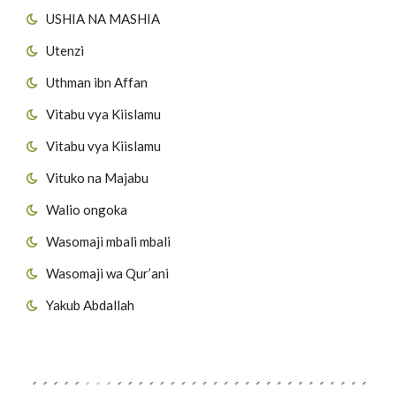
USHIA NA MASHIA
Utenzi
Uthman ibn Affan
Vitabu vya Kiislamu
Vitabu vya Kiislamu
Vituko na Majabu
Walio ongoka
Wasomaji mbali mbali
Wasomaji wa Qur’ani
Yakub Abdallah
Viungo vya Tovuti