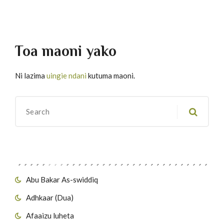
Toa maoni yako
Ni lazima
uingie ndani
kutuma maoni.
Migawanyo
Abu Bakar As-swiddiq
Adhkaar (Dua)
Afaaizu luheta