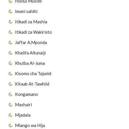
Hisnul Muslim
Imani sahihi
Itikadi za Mashia
Itikadi za Wakiristo
Jaffar A.Mponda
Khalifa Altunaiji
Khutba Al-Juma
Kisomo cha Tajwiid
Kitaab At-Tawhiid
Kongamano
Mashairi
Mjadala
Mlango wa Hija