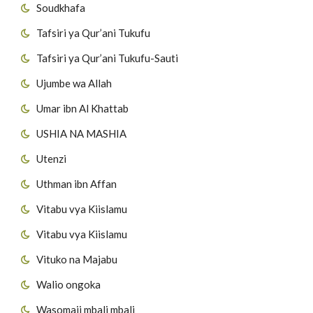
Soudkhafa
Tafsiri ya Qur’ani Tukufu
Tafsiri ya Qur’ani Tukufu-Sauti
Ujumbe wa Allah
Umar ibn Al Khattab
USHIA NA MASHIA
Utenzi
Uthman ibn Affan
Vitabu vya Kiislamu
Vitabu vya Kiislamu
Vituko na Majabu
Walio ongoka
Wasomaji mbali mbali