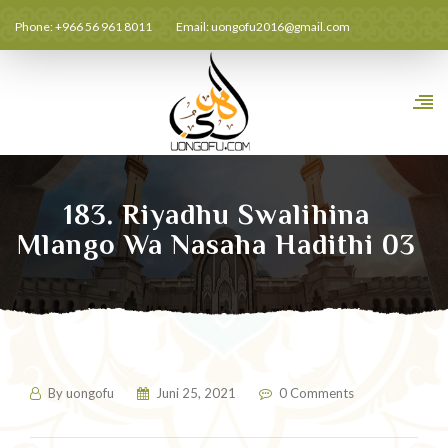
Phone: +966 56 961 8011
Email:
uongofu2016@gmail.com
183. Riyadhu Swalihina
Mlango Wa Nasaha Hadithi 03
By
uongofu
Juni 25, 2021
0 Comments