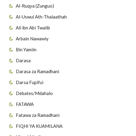
Al-Ruqya (Zunguo)
Al-Uswul Ath-Thalaathah
Ali ibn Abi Twalib
Arbain Nawawiy
Bin Yamiin
Darasa
Darasa za Ramadhani
Darsa Fupifui
Debates/Mdahalo
FATAWA
Fatawa za Ramadhani
FIQHI YA KUAMILANA