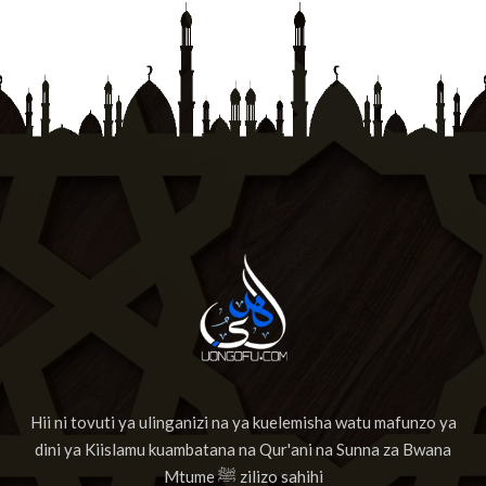
Hii ni tovuti ya ulinganizi na ya kuelemisha watu mafunzo ya
dini ya Kiislamu kuambatana na Qur'ani na Sunna za Bwana
Mtume ﷺ zilizo sahihi