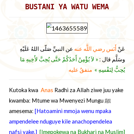
BUSTANI YA WATU WEMA
عَنْ
أَنَس رضي اللَّه عنه
عن النبيِّ صَلّى اللهُ عَلَيْهِ
وسَلَّم قال :
« لاَ يُؤْمِنُ أَحَدُكُمْ حَتَّى يُحِبَّ لأَخِيهِ مَا
يُحِبُّ لِنَفْسِهِ »
متفقٌ عليه
Kutoka kwa
Anas
Radhi za Allah ziwe juu yake
kwamba: Mtume wa Mwenyezi Mungu ﷺ
amesema:
[Hatoamini mmoja wenu mpaka
ampendelee nduguye kile anachopendelea
nafsi yake.]
[Imepokewa na Bukhari na Muslim]