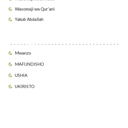
Wasomaji wa Qur’ani
Yakub Abdallah
Viungo vya Tovuti
Mwanzo
MAFUNDISHO
USHIA
UKIRISTO