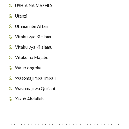
USHIA NA MASHIA
Utenzi
Uthman ibn Affan
Vitabu vya Kiislamu
Vitabu vya Kiislamu
Vituko na Majabu
Walio ongoka
Wasomaji mbali mbali
Wasomaji wa Qur’ani
Yakub Abdallah
Viungo vya Tovuti