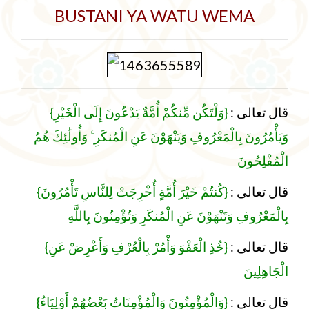
BUSTANI YA WATU WEMA
{
{وَلْتَكُن مِّنكُمْ أُمَّةٌ يَدْعُونَ إِلَى الْخَيْرِ
:
قال تعالى
وَيَأْمُرُونَ بِالْمَعْرُوفِ وَيَنْهَوْنَ عَنِ الْمُنكَرِ ۚ وَأُولَٰئِكَ هُمُ
الْمُفْلِحُونَ
{
{كُنتُمْ خَيْرَ أُمَّةٍ أُخْرِجَتْ لِلنَّاسِ تَأْمُرُونَ
:
قال تعالى
بِالْمَعْرُوفِ وَتَنْهَوْنَ عَنِ الْمُنكَرِ وَتُؤْمِنُونَ بِاللَّهِ
{
{خُذِ الْعَفْوَ وَأْمُرْ بِالْعُرْفِ وَأَعْرِضْ عَنِ
:
قال تعالى
الْجَاهِلِينَ
{
{وَالْمُؤْمِنُونَ وَالْمُؤْمِنَاتُ بَعْضُهُمْ أَوْلِيَاءُ
:
قال تعالى