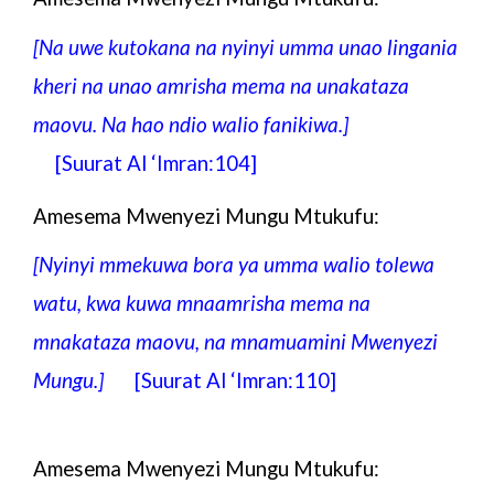
[Na uwe kutokana na nyinyi umma unao lingania
kheri na unao amrisha mema na unakataza
maovu. Na hao ndio walio fanikiwa.
]
[Suurat Al ‘Imran:104]
Amesema Mwenyezi Mungu Mtukufu:
[Nyinyi mmekuwa bora ya umma walio tolewa
watu, kwa kuwa mnaamrisha mema na
mnakataza maovu, na mnamuamini Mwenyezi
Mungu.
]
[
Suurat Al ‘Imran
:110]
Amesema Mwenyezi Mungu Mtukufu: