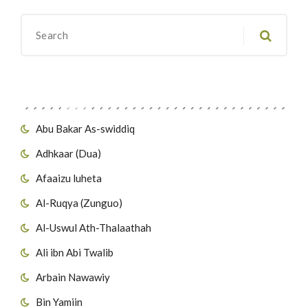
Migawanyo
Abu Bakar As-swiddiq
Adhkaar (Dua)
Afaaizu luheta
Al-Ruqya (Zunguo)
Al-Uswul Ath-Thalaathah
Ali ibn Abi Twalib
Arbain Nawawiy
Bin Yamiin