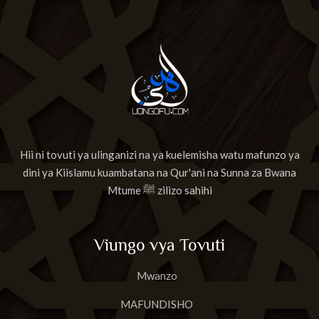
Hii ni tovuti ya ulinganizi na ya kuelemisha watu mafunzo ya
dini ya Kiislamu kuambatana na Qur'ani na Sunna za Bwana
Mtume ﷺ zilizo sahihi
Viungo vya Tovuti
Mwanzo
MAFUNDISHO