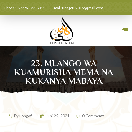
Phone: +966 56 961 8011
Email:
uongofu2016@gmail.com
23. MLANGO WA
KUAMURISHA MEMA NA
KUKANYA MABAYA
By
uongofu
Juni 25, 2021
0 Comments