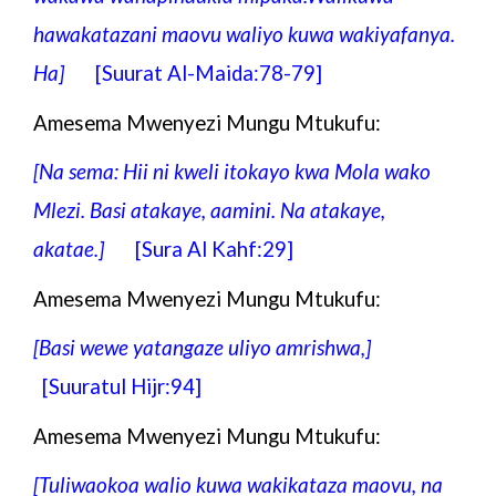
hawakatazani maovu waliyo kuwa wakiyafanya.
Ha
]
[Suurat Al-Maida:78-79]
Amesema Mwenyezi Mungu Mtukufu:
[Na sema: Hii ni kweli itokayo kwa Mola wako
Mlezi. Basi atakaye, aamini. Na atakaye,
akatae.
]
[Sura Al Kahf:29]
Amesema Mwenyezi Mungu Mtukufu:
[Basi wewe yatangaze uliyo amrishwa,
]
[Suuratul Hijr:94]
Amesema Mwenyezi Mungu Mtukufu:
[Tuliwaokoa walio kuwa wakikataza maovu, na