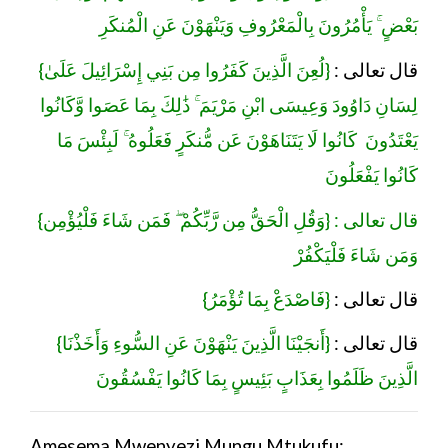
بَعْضٍ ۚ يَأْمُرُونَ بِالْمَعْرُوفِ وَيَنْهَوْنَ عَنِ الْمُنكَرِ
{
{لُعِنَ الَّذِينَ كَفَرُوا مِن بَنِي إِسْرَائِيلَ عَلَىٰ
:
قال تعالى
لِسَانِ دَاوُودَ وَعِيسَى ابْنِ مَرْيَمَ ۚ ذَٰلِكَ بِمَا عَصَوا وَّكَانُوا
يَعْتَدُونَ كَانُوا لَا يَتَنَاهَوْنَ عَن مُّنكَرٍ فَعَلُوهُ ۚ لَبِئْسَ مَا
كَانُوا يَفْعَلُونَ
{
{وَقُلِ الْحَقُّ مِن رَّبِّكُمْ ۖ فَمَن شَاءَ فَلْيُؤْمِن
قال تعالى :
وَمَن شَاءَ فَلْيَكْفُرْ
{
{فَاصْدَعْ بِمَا تُؤْمَرُ
:
قال تعالى
{
{أَنجَيْنَا الَّذِينَ يَنْهَوْنَ عَنِ السُّوءِ وَأَخَذْنَا
:
قال تعالى
الَّذِينَ ظَلَمُوا بِعَذَابٍ بَئِيسٍ بِمَا كَانُوا يَفْسُقُونَ
Amesema Mwenyezi Mungu Mtukufu: