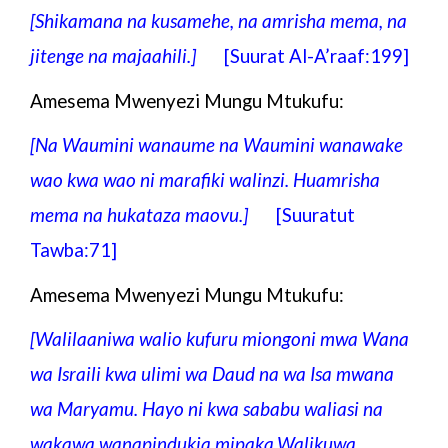
[Shikamana na kusamehe, na amrisha mema, na
jitenge na majaahili.
]
[Suurat Al-A’raaf:199]
Amesema Mwenyezi Mungu Mtukufu:
[Na Waumini wanaume na Waumini wanawake
wao kwa wao ni marafiki walinzi. Huamrisha
mema na hukataza maovu.
]
[Suuratut
Tawba:71]
Amesema Mwenyezi Mungu Mtukufu:
[Walilaaniwa walio kufuru miongoni mwa Wana
wa Israili kwa ulimi wa Daud na wa Isa mwana
wa Maryamu. Hayo ni kwa sababu waliasi na
wakawa wanapindukia mipaka.Walikuwa