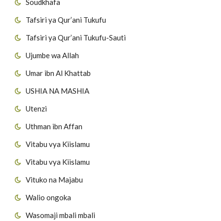
Soudkhafa
Tafsiri ya Qur’ani Tukufu
Tafsiri ya Qur’ani Tukufu-Sauti
Ujumbe wa Allah
Umar ibn Al Khattab
USHIA NA MASHIA
Utenzi
Uthman ibn Affan
Vitabu vya Kiislamu
Vitabu vya Kiislamu
Vituko na Majabu
Walio ongoka
Wasomaji mbali mbali