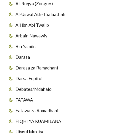
Al-Ruqya (Zunguo)
Al-Uswul Ath-Thalaathah
Ali ibn Abi Twalib
Arbain Nawawiy
Bin Yamiin
Darasa
Darasa za Ramadhani
Darsa Fupifui
Debates/Mdahalo
FATAWA
Fatawa za Ramadhani
FIQHI YA KUAMILANA
Hisnul Muslim