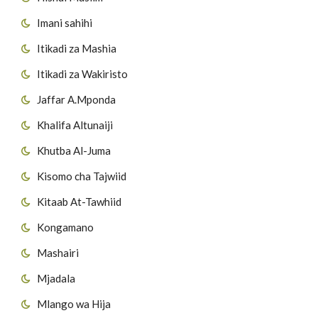
Imani sahihi
Itikadi za Mashia
Itikadi za Wakiristo
Jaffar A.Mponda
Khalifa Altunaiji
Khutba Al-Juma
Kisomo cha Tajwiid
Kitaab At-Tawhiid
Kongamano
Mashairi
Mjadala
Mlango wa Hija