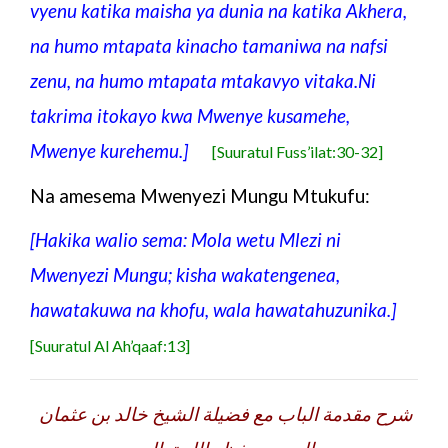
vyenu katika maisha ya dunia na katika Akhera,
na humo mtapata kinacho tamaniwa na nafsi
zenu, na humo mtapata mtakavyo vitaka.Ni
takrima itokayo kwa Mwenye kusamehe,
Mwenye kurehemu.]
[Suuratul Fuss’ilat:30-32]
Na amesema Mwenyezi Mungu Mtukufu:
[Hakika walio sema: Mola wetu Mlezi ni
Mwenyezi Mungu; kisha wakatengenea,
hawatakuwa na khofu, wala hawatahuzunika.]
[Suuratul Al Ah’qaaf:13]
شرح مقدمة الباب مع فضيلة الشيخ خالد بن عثمان