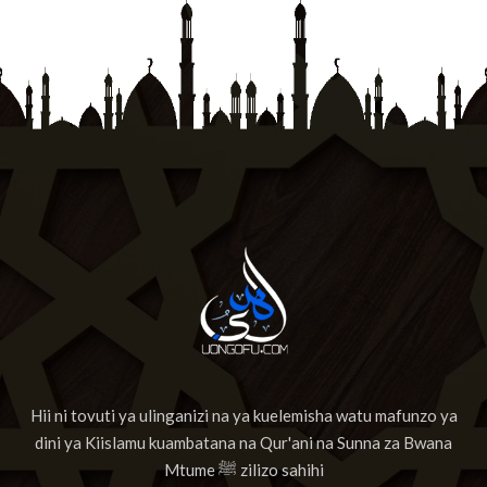
Hii ni tovuti ya ulinganizi na ya kuelemisha watu mafunzo ya
dini ya Kiislamu kuambatana na Qur'ani na Sunna za Bwana
Mtume ﷺ zilizo sahihi