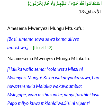
اسْتَقَامُوا فَلَا خَوْفٌ عَلَيْهِمْ وَلَا هُمْ يَحْزَنُونَ}
الأحقاف:13
Amesema Mwenyezi Mungu Mtukufu:
[Basi, simama sawa sawa kama ulivyo
amrishwa,]
[Huud:112]
Na amesema Mwenyezi Mungu Mtukufu:
[Hakika walio sema: Mola wetu Mlezi ni
Mwenyezi Mungu! Kisha wakanyooka sawa, hao
huwateremkia Malaika wakawaambia:
Msiogope, wala msihuzunike; nanyi furahini kwa
Pepo mliyo kuwa mkiahidiwa.Sisi ni vipenzi