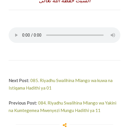
السبت حفظه الله تعالى
Next Post:
085. Riyadhu Swalihina Mlango wa kuwa na
Istiqama Hadithi ya 01
Previous Post:
084. Riyadhu Swalihina Mlango wa Yakini
na Kumtegemea Mwenyezi Mungu Hadithi ya 11