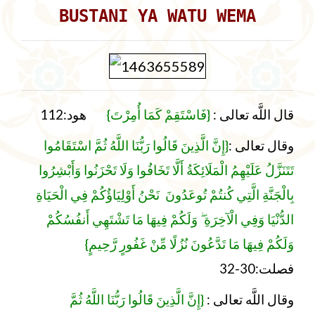
BUSTANI YA WATU WEMA
قال اللَّه تعالى :
{فَاسْتَقِمْ كَمَا أُمِرْتَ}
هود:112
{إِنَّ الَّذِينَ قَالُوا رَبُّنَا اللَّهُ ثُمَّ اسْتَقَامُوا
:
وقال تعالى
تَتَنَزَّلُ عَلَيْهِمُ الْمَلَائِكَةُ أَلَّا تَخَافُوا وَلَا تَحْزَنُوا وَأَبْشِرُوا
بِالْجَنَّةِ الَّتِي كُنتُمْ تُوعَدُونَ نَحْنُ أَوْلِيَاؤُكُمْ فِي الْحَيَاةِ
الدُّنْيَا وَفِي الْآخِرَةِ ۖ وَلَكُمْ فِيهَا مَا تَشْتَهِي أَنفُسُكُمْ
وَلَكُمْ فِيهَا مَا تَدَّعُونَ نُزُلًا مِّنْ غَفُورٍ رَّحِيمٍ}
فصلت:30-32
وقال اللَّه تعالى :
{إِنَّ الَّذِينَ قَالُوا رَبُّنَا اللَّهُ ثُمَّ