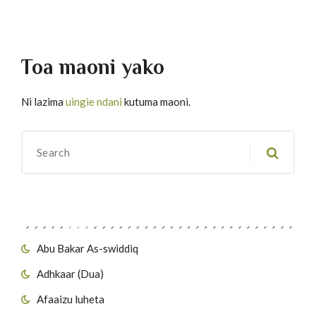
Toa maoni yako
Ni lazima
uingie ndani
kutuma maoni.
Migawanyo
Abu Bakar As-swiddiq
Adhkaar (Dua)
Afaaizu luheta