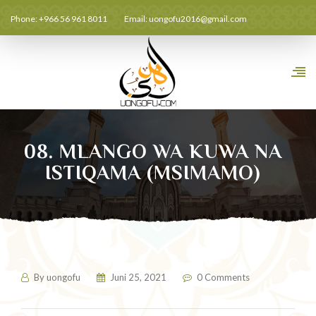
Phone: +966 56 961 8011
Email:
uongofu2016@gmail.com
08. MLANGO WA KUWA NA
ISTIQAMA (MSIMAMO)
By
uongofu
Juni 25, 2021
0 Comments