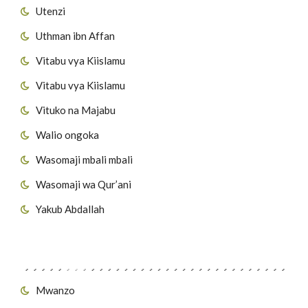
Utenzi
Uthman ibn Affan
Vitabu vya Kiislamu
Vitabu vya Kiislamu
Vituko na Majabu
Walio ongoka
Wasomaji mbali mbali
Wasomaji wa Qur’ani
Yakub Abdallah
Viungo vya Tovuti
Mwanzo