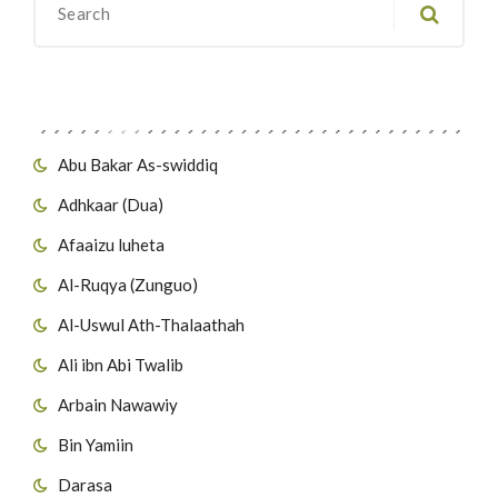
Migawanyo
Abu Bakar As-swiddiq
Adhkaar (Dua)
Afaaizu luheta
Al-Ruqya (Zunguo)
Al-Uswul Ath-Thalaathah
Ali ibn Abi Twalib
Arbain Nawawiy
Bin Yamiin
Darasa