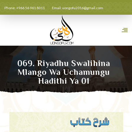
Phone: +966 56 961 8011
Email:
uongofu2016@gmail.com
069. Riyadhu Swalihina
Mlango Wa Uchamungu
Hadithi Ya 01