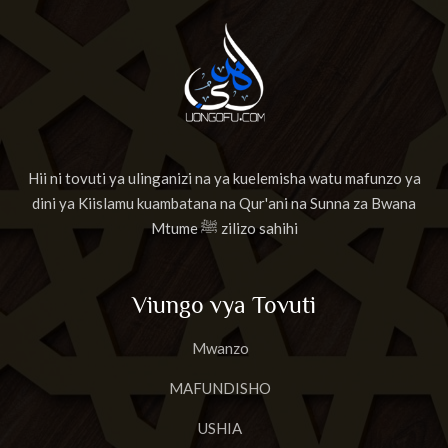
Hii ni tovuti ya ulinganizi na ya kuelemisha watu mafunzo ya
dini ya Kiislamu kuambatana na Qur'ani na Sunna za Bwana
Mtume ﷺ zilizo sahihi
Viungo vya Tovuti
Mwanzo
MAFUNDISHO
USHIA