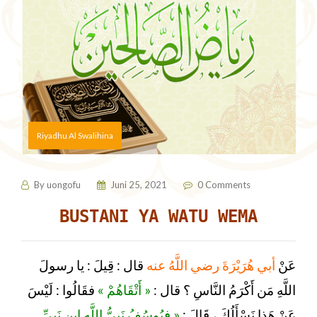
Riyadhu Al Swalihina
By
uongofu
Juni 25, 2021
0 Comments
BUSTANI YA WATU WEMA
عَنْ
أبي هُرَيْرَةَ رضي اللَّهُ عنه
قال : قِيلَ : يا رسولَ
اللَّهِ مَن أَكْرَمُ النَّاسِ ؟ قال :
« أَتْقَاهُمْ »
فقَالُوا : لَيْسَ
عَنْ هَذا نَسْأَلُكَ ، قَالَ :
« فيُوسُفُ نَبِيُّ اللَّهِ ابن نَبِيِّ