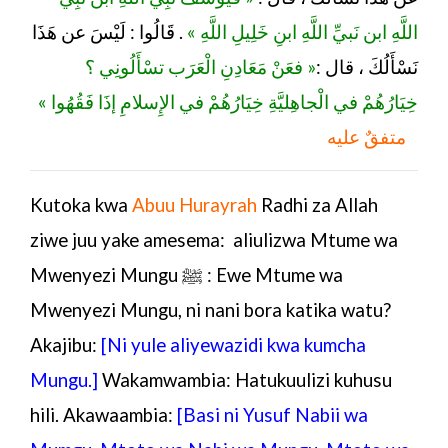
اللَّهِ ابن نَبيِّ اللَّهِ ابنِ خَلِيلِ اللَّهِ »
. قَالُوا : لَيْسَ عن هَذَا
فعَنْ مَعَادِنِ الْعَرَب تسْأَلُونِي ؟
«
نَسْأَلُكَ ، قال :
خِيَارُهُمْ في الْجاهِليَّةِ خِيَارُهُمْ في الإِسلامِ إذَا فَقُهُوا »
متفقٌ عليه
Kutoka kwa
Abuu Hurayrah
Radhi za Allah
ziwe juu yake amesema: aliulizwa Mtume wa
Mwenyezi Mungu ﷺ : Ewe
Mtume wa
Mwenyezi Mungu
, ni nani bora katika watu?
Akajibu:
[Ni yule aliyewazidi kwa kumcha
Mungu.]
Wakamwambia: Hatukuulizi kuhusu
hili. Akawaambia:
[Basi ni Yusuf Nabii wa