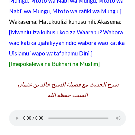
Mumgu, Mtoto wa Nabi wa Mungu, Mtoto wa
Nabii wa Mungu, Mtoto wa rafiki wa Mungu.]
Wakasema: Hatukuulizi kuhusu hili. Akasema:
[Mwaniuliza kuhusu koo za Waarabu? Wabora
wao katika ujahiliyyah ndio wabora wao katika
Uislamu iwapo watafahamu Dini.]
[Imepokelewa na Bukhari na Muslim]
شرح الحديث مع فضيلة الشيخ خالد بن عثمان
السبت حفظه الله