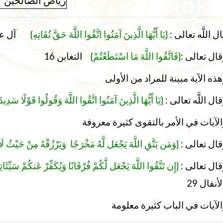
قال اللَّه تعالى
{يَا أَيُّهَا الَّذِينَ آمَنُوا اتَّقُوا اللَّهَ حَقَّ تُقَاتِهِ}
آل عمرا
التغابن 16
{فَاتَّقُوا اللَّهَ مَا اسْتَطَعْتُمْ}
:
قال تعالى
ذه الآية مبينة للمراد من الأولى
وقال اللَّه تعالى
يَا أَيُّهَا الَّذِينَ آمَنُوا اتَّقُوا اللَّهَ وَقُولُوا قَوْلًا سَدِيد}
لآيات في الأمر بالتقوى كثيرة معروفة
وقال تعالى
وَمَن يَتَّقِ اللَّهَ يَجْعَل لَّهُ مَخْرَجًا وَيَرْزُقْهُ مِنْ حَيْثُ ل}
وقال تعالى
إِن تَتَّقُوا اللَّهَ يَجْعَل لَّكُمْ فُرْقَانًا وَيُكَفِّرْ عَنكُمْ سَيِّئَ }
أنفال 29
الآيات في الباب كثيرة معلومة