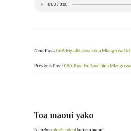
Next Post:
069. Riyadhu Swalihina Mlango wa Uc
Previous Post:
080. Riyadhu Swalihina Mlango w
Toa maoni yako
Ni lazima
uingie ndani
kutuma maoni.