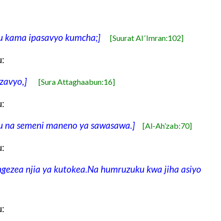
u kama ipasavyo kumcha;]
[Suurat Al ‘Imran:102]
:
zavyo,]
[Sura Attaghaabun:16]
:
u na semeni maneno ya sawasawa.]
[Al-Ah’zab:70]
:
zea njia ya kutokea.Na humruzuku kwa jiha asiyo
: