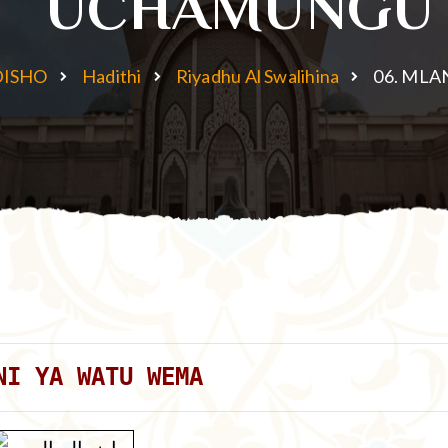
UCHAMUNGU
ISHO
Hadithi
Riyadhu Al Swalihina
06. ML
NI YA WATU WEMA