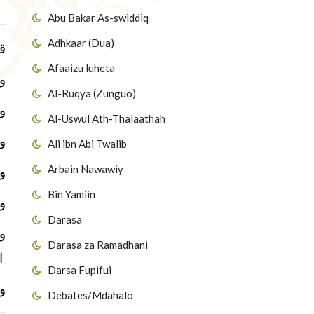
Abu Bakar As-swiddiq
Adhkaar (Dua)
 :
Afaaizu luheta
و
Al-Ruqya (Zunguo)
وه
Al-Uswul Ath-Thalaathah
 :
Ali ibn Abi Twalib
Arbain Nawawiy
وا
Bin Yamiin
 :
Darasa
 :
Darasa za Ramadhani
ال
Darsa Fupifui
و
Debates/Mdahalo