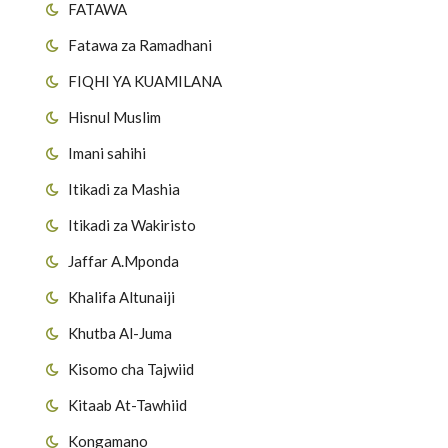
FATAWA
Fatawa za Ramadhani
FIQHI YA KUAMILANA
Hisnul Muslim
Imani sahihi
Itikadi za Mashia
Itikadi za Wakiristo
Jaffar A.Mponda
Khalifa Altunaiji
Khutba Al-Juma
Kisomo cha Tajwiid
Kitaab At-Tawhiid
Kongamano