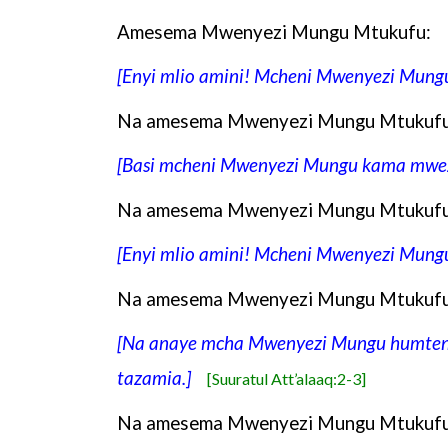
Amesema Mwenyezi Mungu Mtukufu:
[Enyi mlio amini! Mcheni Mwenyezi Mung
Na amesema Mwenyezi Mungu Mtukufu
[Basi mcheni Mwenyezi Mungu kama mwe
Na amesema Mwenyezi Mungu Mtukufu
[Enyi mlio amini! Mcheni Mwenyezi Mung
Na amesema Mwenyezi Mungu Mtukufu
[Na anaye mcha Mwenyezi Mungu humtenge
tazamia.]
[Suuratul Att’alaaq:2-3]
Na amesema Mwenyezi Mungu Mtukufu