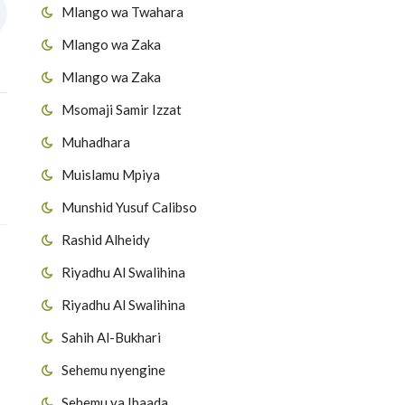
Mlango wa Twahara
Mlango wa Zaka
Mlango wa Zaka
Msomaji Samir Izzat
Muhadhara
Muislamu Mpiya
Munshid Yusuf Calibso
Rashid Alheidy
Riyadhu Al Swalihina
Riyadhu Al Swalihina
Sahih Al-Bukhari
Sehemu nyengine
Sehemu ya Ibaada