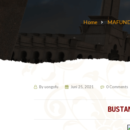
Home
MAFUND
By
uongofu
Juni 25, 2021
0 Comments
BUSTA