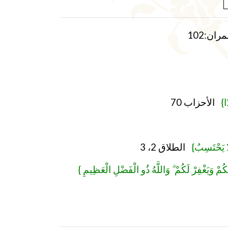
ن:102
{ًا
الأحزاب 70
{َا يَحْتَسِبُ
الطلاق 2، 3
{اتِكُمْ وَيَغْفِرْ لَكُمْ ۗ وَاللَّهُ ذُو الْفَضْلِ الْعَظِيمِ