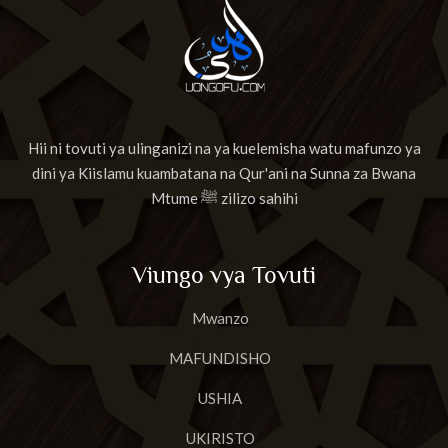
Hii ni tovuti ya ulinganizi na ya kuelemisha watu mafunzo ya
dini ya Kiislamu kuambatana na Qur'ani na Sunna za Bwana
Mtume ﷺ zilizo sahihi
Viungo vya Tovuti
Mwanzo
MAFUNDISHO
USHIA
UKIRISTO