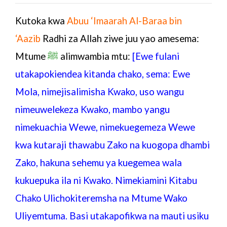
Kutoka kwa
Abuu ‘Imaarah Al-Baraa bin
‘Aazib
Radhi za Allah ziwe juu yao amesema:
Mtume
ﷺ
alimwambia mtu:
[Ewe fulani
utakapokiendea kitanda chako, sema: Ewe
Mola, nimejisalimisha Kwako, uso wangu
nimeuwelekeza Kwako, mambo yangu
nimekuachia Wewe, nimekuegemeza Wewe
kwa kutaraji thawabu Zako na kuogopa dhambi
Zako, hakuna sehemu ya kuegemea wala
kukuepuka ila ni Kwako. Nimekiamini Kitabu
Chako Ulichokiteremsha na Mtume Wako
Uliyemtuma. Basi utakapofikwa na mauti usiku