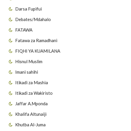
Darsa Fupifui
Debates/Mdahalo
FATAWA
Fatawa za Ramadhani
FIQHI YA KUAMILANA
Hisnul Muslim
Imani sahihi
Itikadi za Mashia
Itikadi za Wakiristo
Jaffar A.Mponda
Khalifa Altunaiji
Khutba Al-Juma