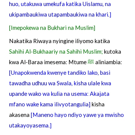
huo, utakuwa umekufa katika Uislamu, na
ukipambaukiwa utapambaukiwa na khari.]
[Imepokewa na Bukhari na Muslim]
Nakatika Riwaya nyingine iliyomo katika
Sahihi Al-Bukhaariy na Sahihi Muslim;
kutoka
kwa Al-Baraa imesema: Mtume
ﷺ
aliniambia:
[Unapokwenda kwenye tandiko lako, basi
tawadha udhuu wa Swala, kisha ulale kwa
upande wako wa kulia na usema: Akajata
mfano wake kama ilivyotangulia]
kisha
akasena
[Maneno hayo ndiyo yawe ya mwisho
utakayoyasema.]