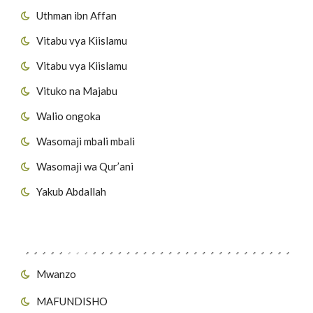
Uthman ibn Affan
Vitabu vya Kiislamu
Vitabu vya Kiislamu
Vituko na Majabu
Walio ongoka
Wasomaji mbali mbali
Wasomaji wa Qur’ani
Yakub Abdallah
Viungo vya Tovuti
Mwanzo
MAFUNDISHO