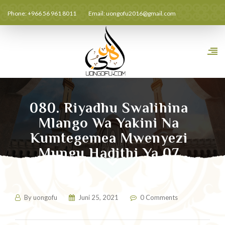
Phone: +966 56 961 8011
Email:
uongofu2016@gmail.com
080. Riyadhu Swalihina
Mlango Wa Yakini Na
Kumtegemea Mwenyezi
Mungu Hadithi Ya 07
By
uongofu
Juni 25, 2021
0 Comments