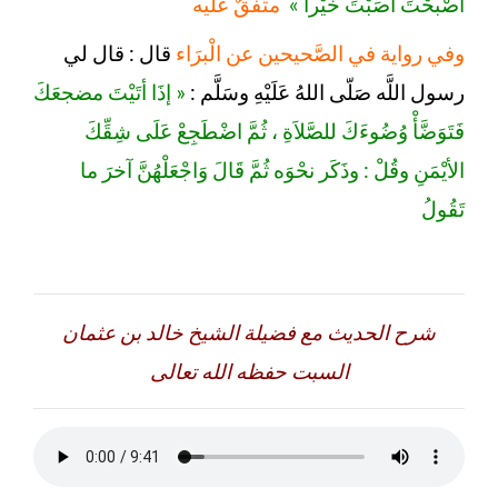
أصْبحْتَ أصَبْتَ خيْراً »
متفقٌ عليه
وفي رواية في الصَّحيحين عن الْبرَاء
قال : قال لي
رسول اللَّه صَلّى اللهُ عَلَيْهِ وسَلَّم :
« إذَا أتَيْتَ مضجعَكَ
فَتَوَضَّأْ وُضُوءَكَ للصَّلاَةِ ، ثُمَّ اضْطَجِعْ عَلَى شِقِّكَ
الأيْمَنِ وقُلْ : وذَكَر نحْوَه ثُمَّ قَالَ وَاجْعَلْهُنَّ آخرَ ما
تَقُولُ
شرح الحديث مع فضيلة الشيخ خالد بن عثمان
السبت حفظه الله تعالى