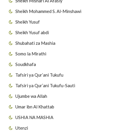
Sheikh Mishari Al Afasiy
Sheikh Mohammed S. Al-Minshawi
Sheikh Yusuf
Sheikh Yusuf abdi
Shubahati za Mashia
Somo la Mirathi
Soudkhafa
Tafsiri ya Qur’ani Tukufu
Tafsiri ya Qur’ani Tukufu-Sauti
Ujumbe wa Allah
Umar ibn Al Khattab
USHIA NA MASHIA
Utenzi