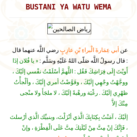
BUSTANI YA WATU WEMA
عن
أبي عِمَارةَ الْبراءِ بْنِ عازِبٍ
رضي اللَّه عنهما قال
: قال رسولُ اللَّه صَلّى اللهُ عَلَيْهِ وسَلَّم :
« يا فُلان إذَا
أَويْتَ إِلَى فِرَاشِكَ فَقُل : اللَّهمَّ أسْلَمْتُ نفْسي إلَيْكَ ،
ووجَّهْتُ وجْهِي إِلَيْكَ ، وفَوَّضْتُ أمري إِلَيْكَ ، وألْجأْتُ
ظهْرِي إلَيْكَ . رغْبَة ورهْبةً إلَيْكَ ، لا ملجَأَ ولا منْجى
مِنْكَ إلاَّ
إلَيْكَ ، آمَنْتُ بِكِتَابِكَ الَّذي أنْزَلْتَ، وبنبيِّك الَّذي أرْسلتَ
، فَإِنَّكَ إنْ مِتَّ مِنْ لَيْلَتِكَ مِتَّ عَلَى الْفِطْرَةِ ، وإنْ