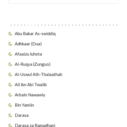
Migawanyo
Abu Bakar As-swiddiq
Adhkaar (Dua)
Afaaizu luheta
Al-Ruqya (Zunguo)
Al-Uswul Ath-Thalaathah
Ali ibn Abi Twalib
Arbain Nawawiy
Bin Yamiin
Darasa
Darasa za Ramadhani