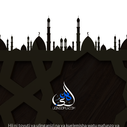
Hii ni tovuti ya ulinganizi na ya kuelemisha watu mafunzo ya