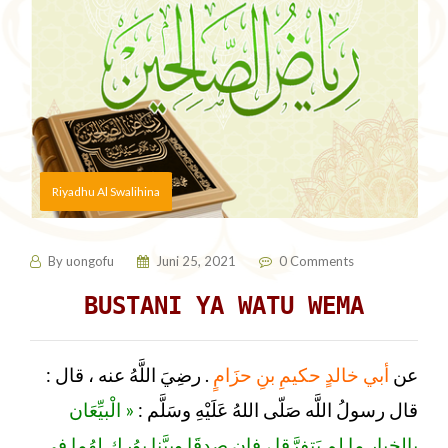
Riyadhu Al Swalihina
By
uongofu
Juni 25, 2021
0 Comments
BUSTANI YA WATU WEMA
رضِيَ اللَّهُ عنه ، قال :
.
أبي خالدٍ حكيمِ بنِ حزَامٍ
عن
قال رسولُ اللَّه صَلّى اللهُ عَلَيْهِ وسَلَّم :
« الْبيِّعَان
بالخِيارِ ما لم يَتفرَّقا ، فإِن صدقَا وبيَّنا بوُرِك لهُما في