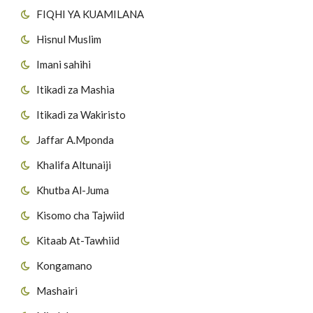
FIQHI YA KUAMILANA
Hisnul Muslim
Imani sahihi
Itikadi za Mashia
Itikadi za Wakiristo
Jaffar A.Mponda
Khalifa Altunaiji
Khutba Al-Juma
Kisomo cha Tajwiid
Kitaab At-Tawhiid
Kongamano
Mashairi