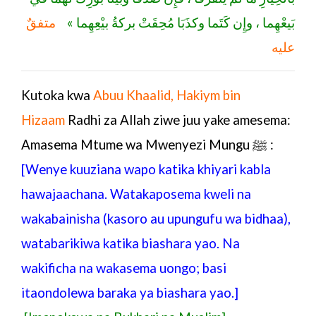
بَيعْهِما ، وإِن كَتَما وكذَبَا مُحِقَتْ بركةُ بيْعِهِما »
متفقٌ
عليه
Kutoka kwa
Abuu Khaalid, Hakiym bin
Hizaam
Radhi za Allah ziwe juu yake amesema:
Amasema Mtume wa Mwenyezi Mungu ﷺ :
[Wenye kuuziana wapo katika khiyari kabla
hawajaachana. Watakaposema kweli na
wakabainisha (kasoro au upungufu wa bidhaa),
watabarikiwa katika biashara yao. Na
wakificha na wakasema uongo; basi
itaondolewa baraka ya biashara yao.]