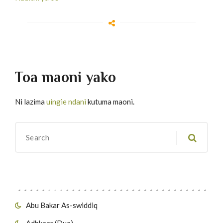
Toa maoni yako
Ni lazima
uingie ndani
kutuma maoni.
Migawanyo
Abu Bakar As-swiddiq
Adhkaar (Dua)