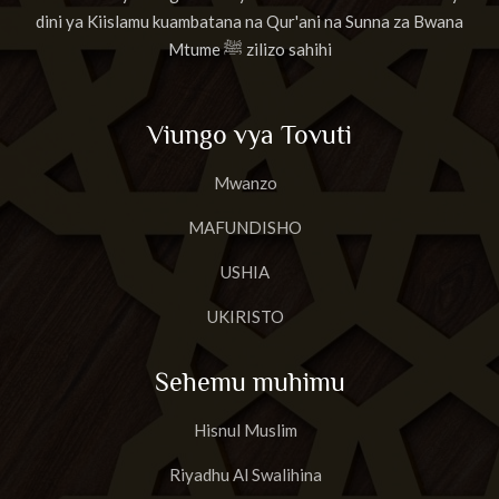
dini ya Kiislamu kuambatana na Qur'ani na Sunna za Bwana
Mtume ﷺ zilizo sahihi
Viungo vya Tovuti
Mwanzo
MAFUNDISHO
USHIA
UKIRISTO
Sehemu muhimu
Hisnul Muslim
Riyadhu Al Swalihina