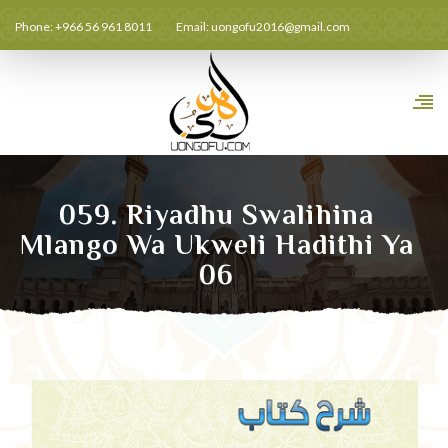
Phone: +966 56 961 8011
Email:
uongofu2016@gmail.com
059. Riyadhu Swalihina
Mlango Wa Ukweli Hadithi Ya
06