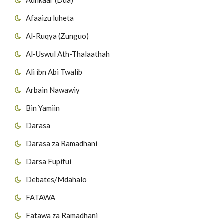
Afaaizu luheta
Al-Ruqya (Zunguo)
Al-Uswul Ath-Thalaathah
Ali ibn Abi Twalib
Arbain Nawawiy
Bin Yamiin
Darasa
Darasa za Ramadhani
Darsa Fupifui
Debates/Mdahalo
FATAWA
Fatawa za Ramadhani