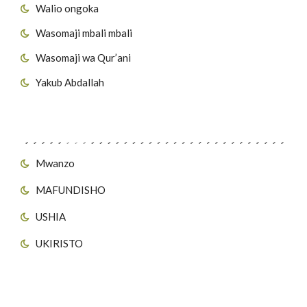
Walio ongoka
Wasomaji mbali mbali
Wasomaji wa Qur’ani
Yakub Abdallah
Viungo vya Tovuti
Mwanzo
MAFUNDISHO
USHIA
UKIRISTO