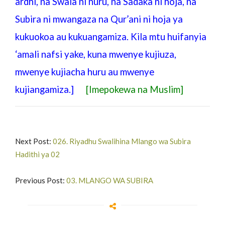
ardhi, na Swala ni nuru, na Sadaka ni hoja, na
Subira ni mwangaza na Qur’ani ni hoja ya
kukuokoa au kukuangamiza. Kila mtu huifanyia
‘amali nafsi yake, kuna mwenye kujiuza,
mwenye kujiacha huru au mwenye
kujiangamiza.]
[Imepokewa na Muslim]
Next Post:
026. Riyadhu Swalihina Mlango wa Subira
Hadithi ya 02
Previous Post:
03. MLANGO WA SUBIRA