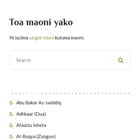
Toa maoni yako
Ni lazima
uingie ndani
kutuma maoni.
Migawanyo
Abu Bakar As-swiddiq
Adhkaar (Dua)
Afaaizu luheta
Al-Ruqya (Zunguo)