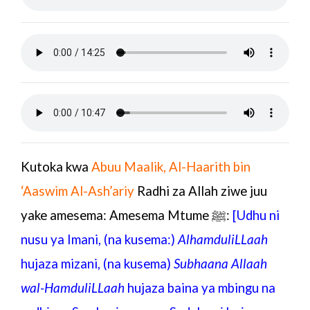
Kutoka kwa
Abuu Maalik, Al-Haarith bin
‘Aaswim Al-Ash’ariy
Radhi za Allah ziwe juu
yake amesema: Amesema Mtume ﷺ:
[Udhu ni
nusu ya Imani, (na kusema:)
AlhamduliLLaah
hujaza mizani, (na kusema)
Subhaana Allaah
wal-HamduliLLaah
hujaza baina ya mbingu na