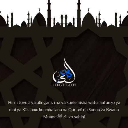
Hii ni tovuti ya ulinganizi na ya kuelemisha watu mafunzo ya
dini ya Kiislamu kuambatana na Qur'ani na Sunna za Bwana
Mtume ﷺ zilizo sahihi