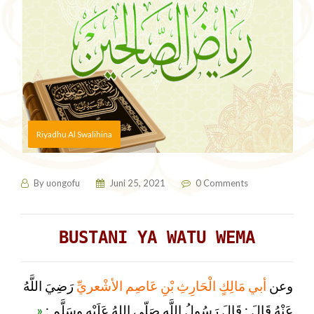
Riyadhu Al Swalihina
By
uongofu
Juni 25, 2021
0 Comments
BUSTANI YA WATU WEMA
وعن
أبي مَالِكٍ الْحَارِثِ بْنِ عَاصِم الأشْعريِّ
رَضِيَ اللَّهُ
«
:
عَنْهُ قَالَ : قَالَ رَسُولُ اللَّهِ صَلّى اللهُ عَلَيْهِ وسَلَّم