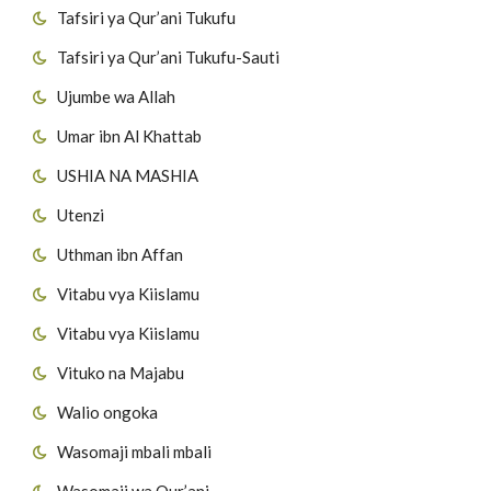
Tafsiri ya Qur’ani Tukufu
Tafsiri ya Qur’ani Tukufu-Sauti
Ujumbe wa Allah
Umar ibn Al Khattab
USHIA NA MASHIA
Utenzi
Uthman ibn Affan
Vitabu vya Kiislamu
Vitabu vya Kiislamu
Vituko na Majabu
Walio ongoka
Wasomaji mbali mbali
Wasomaji wa Qur’ani