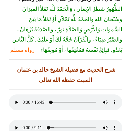
الطُّهُورُ شَطْرُ الإِيمَان ، وَالْحَمْدُ للَّه تَمْلأَ الْميزانَ
وسُبْحَانَ الله والحَمْدُ للَّه تَمْلآنِ أَوْ تَمْلأ مَا بَيْنَ
السَّموَات وَالأَرْضِ وَالصَّلاَةِ نورٌ ، والصَّدَقَةُ بُرْهَانٌ ،
وَالصَّبْرُ ضِيَاءٌ ، والْقُرْآنُ حُجَّةُ لَكَ أَوْ عَلَيْكَ . كُلُّ النَّاس
يَغْدُو، فَبِائِعٌ نَفْسَهُ فمُعْتِقُها ، أَوْ مُوبِقُهَا»
رواه مسلم
شرح الحديث مع فضيلة الشيخ خالد بن عثمان
السبت حفظه الله تعالى