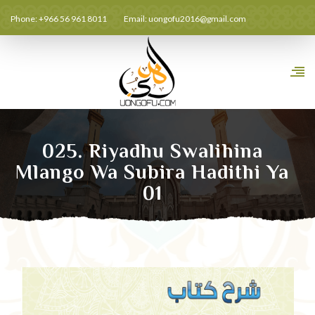
Phone: +966 56 961 8011
Email:
uongofu2016@gmail.com
025. Riyadhu Swalihina
Mlango Wa Subira Hadithi Ya
01