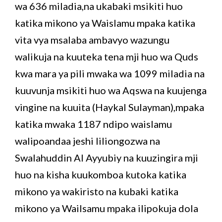
wa 636 miladia,na ukabaki msikiti huo
katika mikono ya Waislamu mpaka katika
vita vya msalaba ambavyo wazungu
walikuja na kuuteka tena mji huo wa Quds
kwa mara ya pili mwaka wa 1099 miladia na
kuuvunja msikiti huo wa Aqswa na kuujenga
vingine na kuuita (Haykal Sulayman),mpaka
katika mwaka 1187 ndipo waislamu
walipoandaa jeshi liliongozwa na
Swalahuddin Al Ayyubiy na kuuzingira mji
huo na kisha kuukomboa kutoka katika
mikono ya wakiristo na kubaki katika
mikono ya Wailsamu mpaka ilipokuja dola