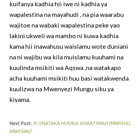
kuifanya kadhia hii iwe ni kadhia ya
wapalestina na mayahudi , na pia waarabu
wajitoe na wabaki wapalestina peke yao
lakini ukweli wa mambo ni kuwa kadhia
kama hii inawahusu waislamu wote duniani
na ni wajibu wa kila muislamu kuuhami na
kuulinda msikiti wa Aqswa ,na watakapo
acha kuuhami msikiti huu basi watakwenda
kuulizwa na Mwenyezi Mungu siku ya
kiyama.
Next Post:
JE UNATAKA HUSNUL KHAATIMAH (MWISHO
MWEMA)?