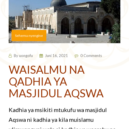
Sehemu nyengine
By
uongofu
Juni 16, 2021
0 Comments
WAISALMU NA
QADHIA YA
MASJIDUL AQSWA
Kadhia ya msikiti mtukufu wa masjidul
Aqswa ni kadhia ya kila muislamu