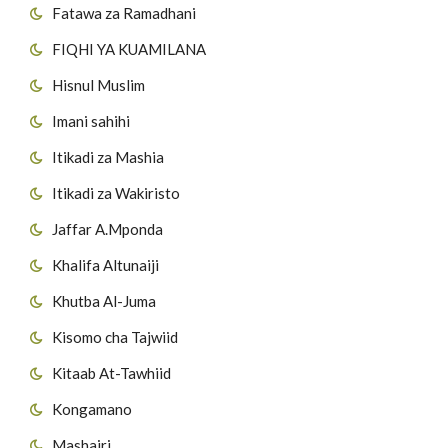
Fatawa za Ramadhani
FIQHI YA KUAMILANA
Hisnul Muslim
Imani sahihi
Itikadi za Mashia
Itikadi za Wakiristo
Jaffar A.Mponda
Khalifa Altunaiji
Khutba Al-Juma
Kisomo cha Tajwiid
Kitaab At-Tawhiid
Kongamano
Mashairi