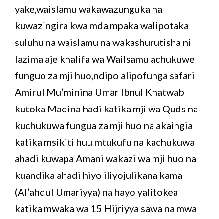
yake,waislamu wakawazunguka na
kuwazingira kwa mda,mpaka walipotaka
suluhu na waislamu na wakashurutisha ni
lazima aje khalifa wa Wailsamu achukuwe
funguo za mji huo,ndipo alipofunga safari
Amirul Mu’minina Umar Ibnul Khatwab
kutoka Madina hadi katika mji wa Quds na
kuchukuwa fungua za mji huo na akaingia
katika msikiti huu mtukufu na kachukuwa
ahadi kuwapa Amani wakazi wa mji huo na
kuandika ahadi hiyo iliyojulikana kama
(Al’ahdul Umariyya) na hayo yalitokea
katika mwaka wa 15 Hijriyya sawa na mwa