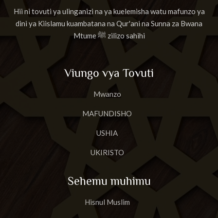
Hii ni tovuti ya ulinganizi na ya kuelemisha watu mafunzo ya
dini ya Kiislamu kuambatana na Qur'ani na Sunna za Bwana
Mtume ﷺ zilizo sahihi
Viungo vya Tovuti
Mwanzo
MAFUNDISHO
USHIA
UKIRISTO
Sehemu muhimu
Hisnul Muslim