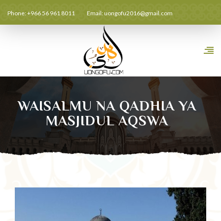
Phone: +966 56 961 8011
Email:
uongofu2016@gmail.com
WAISALMU NA QADHIA YA
MASJIDUL AQSWA