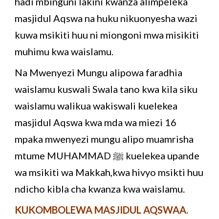
hadi mbinguni lakini kwanza alimpeleka
masjidul Aqswa na huku nikuonyesha wazi
kuwa msikiti huu ni miongoni mwa misikiti
muhimu kwa waislamu.
Na Mwenyezi Mungu alipowa faradhia
waislamu kuswali Swala tano kwa kila siku
waislamu walikua wakiswali kuelekea
masjidul Aqswa kwa mda wa miezi 16
mpaka mwenyezi mungu alipo muamrisha
mtume MUHAMMAD ﷺ kuelekea upande
wa msikiti wa Makkah,kwa hivyo msikti huu
ndicho kibla cha kwanza kwa waislamu.
KUKOMBOLEWA MASJIDUL AQSWAA.