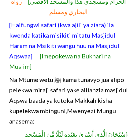
الحرام ومسجدي هذا والمسجد الأقصى]
رواه
البخاري ومسلم
[Haifungwi safari (kwa ajili ya ziara) ila
kwenda katika misikiti mitatu Masjidul
Haram na Msikiti wangu huu na Masjidul
Aqswaa]
[Imepokewa na Bukhari na
Muslim]
Na Mtume wetu ﷺ kama tunavyo jua alipo
pelekwa miraji safari yake aliianzia masjidul
Aqswa baada ya kutoka Makkah kisha
kupelekwa mbinguni,Mwenyezi Mungu
anasema:
{سُبْحَانَ الَّذِي أَسْرَىٰ بِعَبْدِهِ لَيْلًا مِّنَ الْمَسْجِدِ