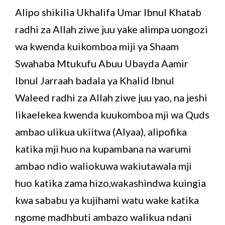
Alipo shikilia Ukhalifa Umar Ibnul Khatab
radhi za Allah ziwe juu yake alimpa uongozi
wa kwenda kuikomboa miji ya Shaam
Swahaba Mtukufu Abuu Ubayda Aamir
Ibnul Jarraah badala ya Khalid Ibnul
Waleed radhi za Allah ziwe juu yao, na jeshi
likaelekea kwenda kuukomboa mji wa Quds
ambao ulikua ukiitwa (Alyaa), alipofika
katika mji huo na kupambana na warumi
ambao ndio waliokuwa wakiutawala mji
huo katika zama hizo,wakashindwa kuingia
kwa sababu ya kujihami watu wake katika
ngome madhbuti ambazo walikua ndani