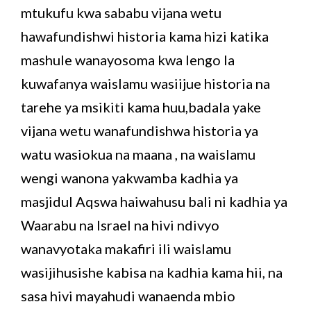
mtukufu kwa sababu vijana wetu
hawafundishwi historia kama hizi katika
mashule wanayosoma kwa lengo la
kuwafanya waislamu wasiijue historia na
tarehe ya msikiti kama huu,badala yake
vijana wetu wanafundishwa historia ya
watu wasiokua na maana , na waislamu
wengi wanona yakwamba kadhia ya
masjidul Aqswa haiwahusu bali ni kadhia ya
Waarabu na Israel na hivi ndivyo
wanavyotaka makafiri ili waislamu
wasijihusishe kabisa na kadhia kama hii, na
sasa hivi mayahudi wanaenda mbio