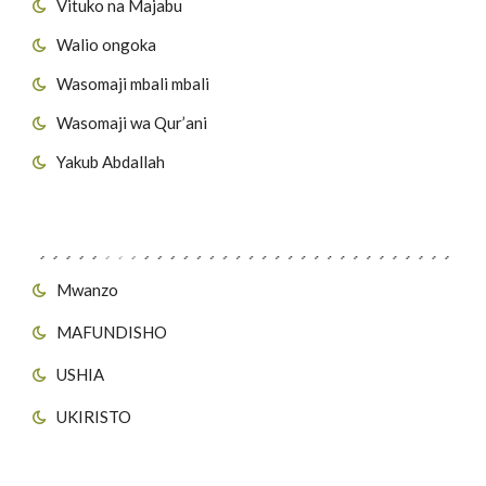
Vituko na Majabu
Walio ongoka
Wasomaji mbali mbali
Wasomaji wa Qur’ani
Yakub Abdallah
Viungo vya Tovuti
Mwanzo
MAFUNDISHO
USHIA
UKIRISTO