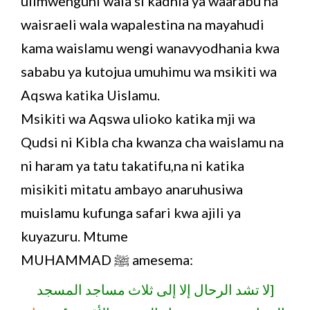
ulimwenguni wala si kadhia ya waarabu na
waisraeli wala wapalestina na mayahudi
kama waislamu wengi wanavyodhania kwa
sababu ya kutojua umuhimu wa msikiti wa
Aqswa katika Uislamu.
Msikiti wa Aqswa ulioko katika mji wa
Qudsi ni Kibla cha kwanza cha waislamu na
ni haram ya tatu takatifu,na ni katika
misikiti mitatu ambayo anaruhusiwa
muislamu kufunga safari kwa ajili ya
kuyazuru. Mtume
MUHAMMAD ﷺ amesema:
[لا تشد الرحال إلا إلى ثلاث مساجد المسجد