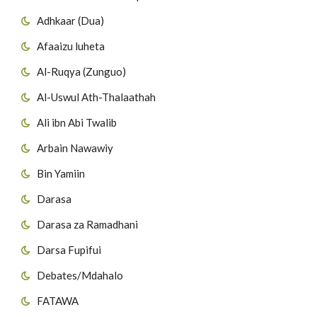
Adhkaar (Dua)
Afaaizu luheta
Al-Ruqya (Zunguo)
Al-Uswul Ath-Thalaathah
Ali ibn Abi Twalib
Arbain Nawawiy
Bin Yamiin
Darasa
Darasa za Ramadhani
Darsa Fupifui
Debates/Mdahalo
FATAWA