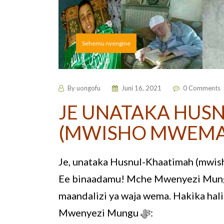
Sehemu nyengine
By
uongofu
Juni 16, 2021
0 Comments
JE UNATAKA HUS
(MWISHO MWEMA
Je, unataka Husnul-Khaatimah (mwis
Ee binaadamu! Mche Mwenyezi Mungu
maandalizi ya waja wema. Hakika hal
Mwenyezi Mungu ﷻ: