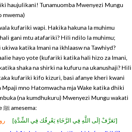
fariki haujulikani! Tunamuomba Mwenyezi Mungu
ho mwema)
 wala kufariki wapi. Hakika hakuna la muhimu
ali gani mtu atafariki? Hili ndilo la muhimu;
iki ukiwa katika Imani na ikhlaasw na Tawhiyd?
 hayo yote (kufariki katika hali hizo za Imani,
katika shaka na shirki na kufuru na ukanushaji? Hili
aka kufariki kifo kizuri, basi afanye kheri kwani
 Mpaji mno Hatomwacha mja Wake katika dhiki
umbuka (na kumdhukuru) Mwenyezi Mungu wakati
anapokuwa katika hali ya raha. Mtume ﷺ amesema:
[تَعَرَّفْ إلَى اللَّهِ فِي الرَّخَاءِ يَعْرِفُك فِي الشِّدَّةِ]
روا