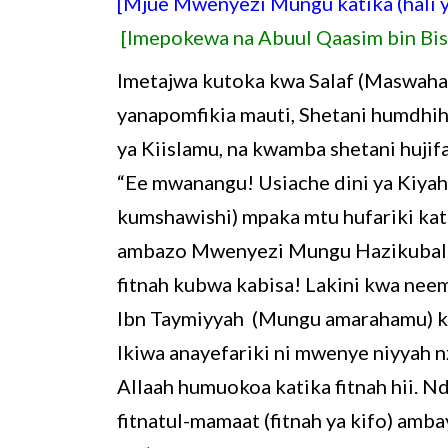
[Mjue Mwenyezi Mungu katika (hali ya
[Imepokewa na Abuul Qaasim bin Bis
Imetajwa kutoka kwa Salaf (Maswah
yanapomfikia mauti, Shetani humdhihir
ya Kiislamu, na kwamba shetani hujif
“Ee mwanangu! Usiache dini ya Kiyah
kumshawishi) mpaka mtu hufariki kati
ambazo Mwenyezi Mungu Hazikubali! W
fitnah kubwa kabisa! Lakini kwa neem
Ibn Taymiyyah (Mungu amarahamu) kwa
Ikiwa anayefariki ni mwenye niyyah nz
Allaah humuokoa katika fitnah hii. 
fitnatul-mamaat (fitnah ya kifo) amba