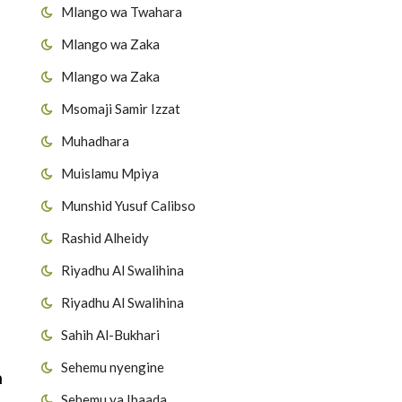
Mlango wa Twahara
Mlango wa Zaka
Mlango wa Zaka
Msomaji Samir Izzat
:
Muhadhara
Muislamu Mpiya
Munshid Yusuf Calibso
Rashid Alheidy
Riyadhu Al Swalihina
Riyadhu Al Swalihina
Sahih Al-Bukhari
Sehemu nyengine
h
Sehemu ya Ibaada