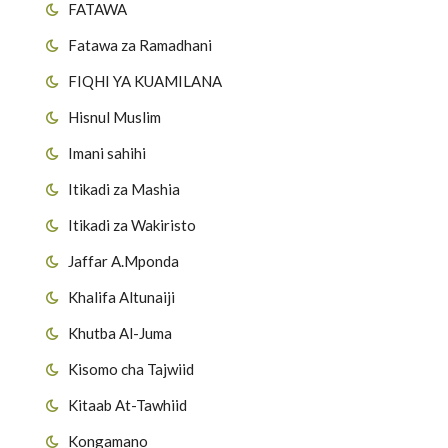
FATAWA
Fatawa za Ramadhani
FIQHI YA KUAMILANA
Hisnul Muslim
Imani sahihi
Itikadi za Mashia
Itikadi za Wakiristo
Jaffar A.Mponda
Khalifa Altunaiji
Khutba Al-Juma
Kisomo cha Tajwiid
Kitaab At-Tawhiid
Kongamano