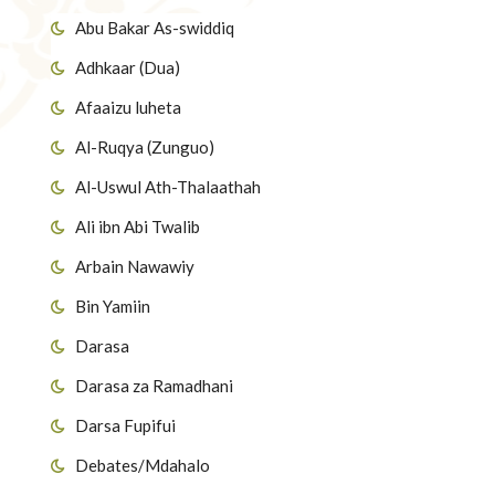
Abu Bakar As-swiddiq
Adhkaar (Dua)
Afaaizu luheta
Al-Ruqya (Zunguo)
Al-Uswul Ath-Thalaathah
Ali ibn Abi Twalib
Arbain Nawawiy
Bin Yamiin
Darasa
Darasa za Ramadhani
Darsa Fupifui
Debates/Mdahalo