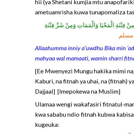
hii (ya Shetani kumjia mtu anapofari
ametuamrisha kuwa tunapomaliza tas
[نْ فِتْنَةِ الْمَحْيَا وَالْمَمَاتِ وَمِنْ شَرِّ فِتْنَةِ
مسلم
Allaahumma inniy a’uwdhu Bika min ‘adh
mahyaa wal mamaati, wamin sharri fitna
[Ee Mwenyezi Mungu hakika mimi naj
Kaburi, na fitnah ya uhai, na (fitnah) y
Dajjaal] [Imepokewa na Muslim]
Ulamaa wengi wakafasiri fitnatul-ma
kwa sababu ndio fitnah kubwa kabisa
kugeuka: