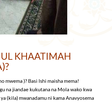
NUL KHAATIMAH
)?
ho mwema )? Basi Ishi maisha mema!
 na jiandae kukutana na Mola wako kwa
i ya (kila) mwanadamu ni kama Anavyosema