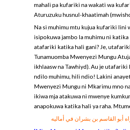
mahali pa kufariki na wakati wa ku
Aturuzuku husnul-khaatimah (mwis
Na si muhimu mtu kujua kufariki lini
isipokuwa jambo la muhimu ni katika h
atafariki katika hali gani? Je, utafar
Tunamuomba Mwenyezi Mungu Atujaalie
ikhlaasw na Tawhiyd). Au je utafariki 
ndilo muhimu, hili ndio! Lakini anayet
Mwenyezi Mungu ni Mkarimu mno na
ikiwa mja atakuwa ni mwenye kumk
ه أبو القاسم بن بشران في أماليه