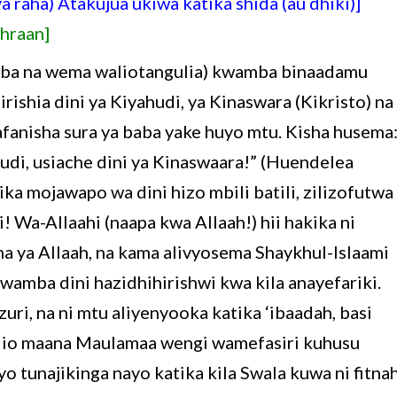
 raha) Atakujua ukiwa katika shida (au dhiki)]
hraan]
aba na wema waliotangulia) kwamba binaadamu
ishia dini ya Kiyahudi, ya Kinaswara (Kikristo) na
afanisha sura ya baba yake huyo mtu. Kisha husema
udi, usiache dini ya Kinaswaara!” (Huendelea
ka mojawapo wa dini hizo mbili batili, zilizofutwa
a-Allaahi (naapa kwa Allaah!) hii hakika ni
a ya Allaah, na kama alivyosema Shaykhul-Islaami
mba dini hazidhihirishwi kwa kila anayefariki.
uri, na ni mtu aliyenyooka katika ‘ibaadah, basi
Ndio maana Maulamaa wengi wamefasiri kuhusu
yo tunajikinga nayo katika kila Swala kuwa ni fitna