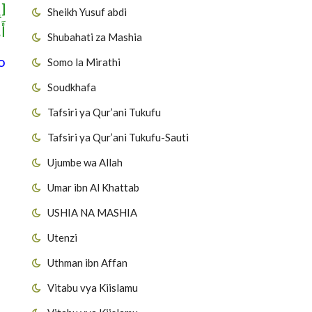
إِ
Sheikh Yusuf abdi
أ]
Shubahati za Mashia
o
Somo la Mirathi
Soudkhafa
Tafsiri ya Qur’ani Tukufu
Tafsiri ya Qur’ani Tukufu-Sauti
Ujumbe wa Allah
Umar ibn Al Khattab
USHIA NA MASHIA
Utenzi
Uthman ibn Affan
Vitabu vya Kiislamu