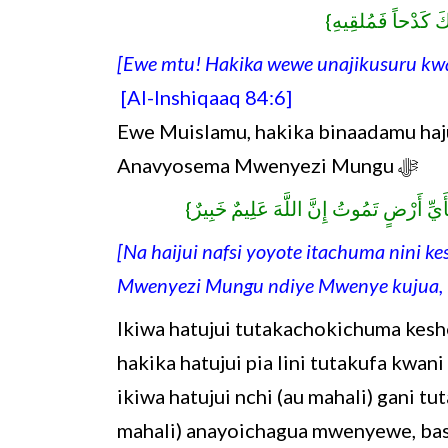
{بِّكَ كَدْحاً فَمُلقِيهِ
[Ewe mtu! Hakika wewe unajikusuru kw
[Al-Inshiqaaq 84:6]
Ewe Muislamu, hakika binaadamu hajui 
Anavyosema Mwenyezi Mungu
ﷻ
{ِ أَرْضٍ تَمُوتُ إِنَّ اللَّهَ عَلِيمٌ خَبِيرٌ
[Na haijui nafsi yoyote itachuma nini kes
Mwenyezi Mungu ndiye Mwenye kujua, 
Ikiwa hatujui tutakachokichuma kesh
hakika hatujui pia lini tutakufa kwa
ikiwa hatujui nchi (au mahali) gani 
mahali) anayoichagua mwenyewe, basi 