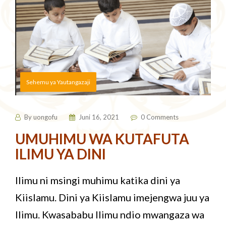
Sehemu ya Yautangazaji
By
uongofu
Juni 16, 2021
0 Comments
UMUHIMU WA KUTAFUTA
ILIMU YA DINI
Ilimu ni msingi muhimu katika dini ya
Kiislamu. Dini ya Kiislamu imejengwa juu ya
Ilimu. Kwasababu Ilimu ndio mwangaza wa