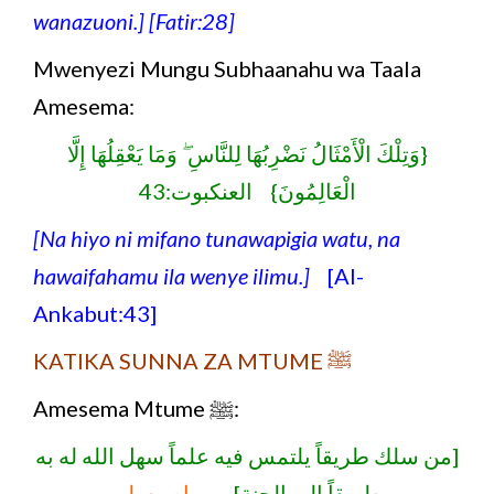
wanazuoni.] [Fatir:28]
Mwenyezi Mungu Subhaanahu wa Taala
Amesema:
{وَتِلْكَ الْأَمْثَالُ نَضْرِبُهَا لِلنَّاسِ ۖ وَمَا يَعْقِلُهَا إِلَّا
الْعَالِمُونَ} العنكبوت:43
[Na hiyo ni mifano tunawapigia watu, na
hawaifahamu ila wenye ilimu.]
[Al-
Ankabut:43]
KATIKA SUNNA ZA MTUME ﷺ
Amesema Mtume ﷺ:
[من سلك طريقاً يلتمس فيه علماً سهل الله له به
طريقاً إلى الجنة]
رواه مسلم