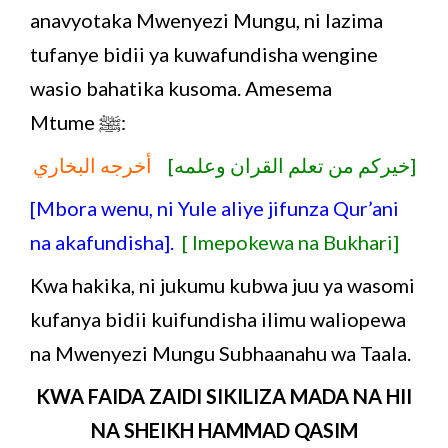
anavyotaka Mwenyezi Mungu, ni lazima
tufanye bidii ya kuwafundisha wengine
wasio bahatika kusoma. Amesema
Mtume ﷺ:
[خيركم من تعلم القران وعلمه]
أخرجه البخاري
[Mbora wenu, ni Yule aliye jifunza Qur’ani
na akafundisha].
[ Imepokewa na Bukhari]
Kwa hakika, ni jukumu kubwa juu ya wasomi
kufanya bidii kuifundisha ilimu waliopewa
na Mwenyezi Mungu Subhaanahu wa Taala.
KWA FAIDA ZAIDI SIKILIZA MADA NA HII
NA SHEIKH HAMMAD QASIM