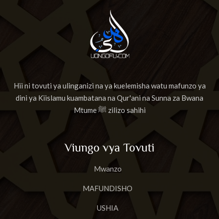
Hii ni tovuti ya ulinganizi na ya kuelemisha watu mafunzo ya
dini ya Kiislamu kuambatana na Qur'ani na Sunna za Bwana
Mtume ﷺ zilizo sahihi
Viungo vya Tovuti
Mwanzo
MAFUNDISHO
USHIA