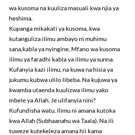
wa kusoma na kuuliza masuali kwa njia ya
heshima.
Kupanga mikakati ya kusoma, kwa
kutanguliza ilimu ambayo ni muhimu
sana,kabla ya nyingine, Mfano wa kusoma
ilimu ya faradhi kabla ya ilimu ya sunna.
Kufanyia kazi ilimu, na kuwa na hisia ya
jukumu kubwa ulilo libeba. Na kujuwa ya
kwamba utaenda kuulizwa ilimu yako
mbele ya Allah. Je ulifanyia nini?
Kufundisha watu. Ilimu ni amana kutoka
kwa Allah (Subhaanahu wa Taala). Na ili
tuweze kutekeleza amana hii kama