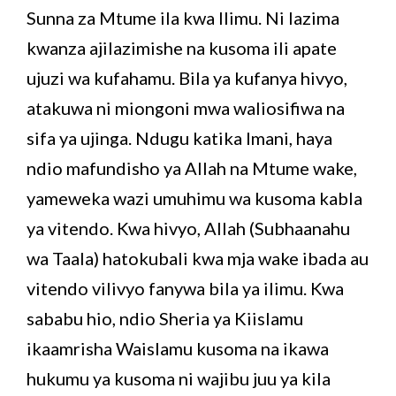
Sunna za Mtume ila kwa Ilimu. Ni lazima
kwanza ajilazimishe na kusoma ili apate
ujuzi wa kufahamu. Bila ya kufanya hivyo,
atakuwa ni miongoni mwa waliosifiwa na
sifa ya ujinga. Ndugu katika Imani, haya
ndio mafundisho ya Allah na Mtume wake,
yameweka wazi umuhimu wa kusoma kabla
ya vitendo. Kwa hivyo, Allah (Subhaanahu
wa Taala) hatokubali kwa mja wake ibada au
vitendo vilivyo fanywa bila ya ilimu. Kwa
sababu hio, ndio Sheria ya Kiislamu
ikaamrisha Waislamu kusoma na ikawa
hukumu ya kusoma ni wajibu juu ya kila