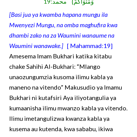
وَمَثْوَاكُمْ} محمد:19
[Basi jua ya kwamba hapana mungu ila
Mwenyezi Mungu, na omba maghufira kwa
dhambi zako na za Waumini wanaume na
Waumini wanawake.]
[ Mahammad:19]
Amesema Imam Bukhari katika kitabu
chake Sahihi Al-Bukhari: “Mlango
unaozungumzia kusoma ilimu kabla ya
maneno na vitendo” Makusudio ya Imamu
Bukhari ni kutafsiri Aya iliyotangulia ya
kumaanisha ilimu mwanzo kabla ya vitendo.
Ilimu imetangulizwa kwanza kabla ya
kusema au kutenda, kwa sababu, ikiwa