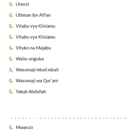
Utenzi
Uthman ibn Affan
Vitabu vya Kiislamu
Vitabu vya Kiislamu
Vituko na Majabu
Walio ongoka
Wasomaji mbali mbali
Wasomaji wa Qur’ani
Yakub Abdallah
Viungo vya Tovuti
Mwanzo