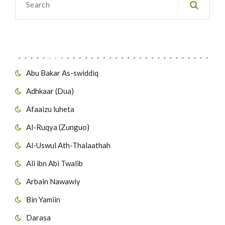
Migawanyo
Abu Bakar As-swiddiq
Adhkaar (Dua)
Afaaizu luheta
Al-Ruqya (Zunguo)
Al-Uswul Ath-Thalaathah
Ali ibn Abi Twalib
Arbain Nawawiy
Bin Yamiin
Darasa