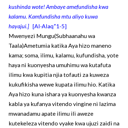
kushinda wote! Ambaye amefundisha kwa
kalamu. Kamfundisha mtu aliyo kuwa
hayajui.]
[Al-Alaq”1-5]
Mwenyezi Mungu(Subhaanahu wa
Taala)Ametumia katika Aya hizo maneno
kama; soma, ilimu, kalamu, kufundisha, yote
haya ni kuonyesha umuhimu wa kutafuta
ilimu kwa kupitia njia tofauti za kuweza
kukufikisha wewe kupata ilimu hio. Katika
Aya hizo kuna ishara ya kuonyesha kwanza
kabla ya kufanya vitendo vingine ni lazima
mwanadamu apate ilimu ili aweze
kutekeleza vitendo vyake kwa ujuzi zaidi na