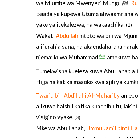
wa
Mjumbe wa Mwenyezi Mungu
ﷺ
,
Ru
Baada ya kupewa Utume
aliwaamrisha 
yake yalitekelezwa, na wakaachika.
(1)
Wakati
Abdullah
mtoto wa pili wa Mju
alifurahia sana, na
akaendaharaka harak
njema; kuwa Muhammad
ﷺ
amekuwa h
Tumekwisha kueleza kuwa Abu Lahab a
Hijja
na katika masoko kwa ajili ya kumk
Twariq bin
Abdillahi Al-Muhariby
amepo
alikuwa haishii katika
kuadhibu tu, laki
visigino vyake.
(3)
Mke wa Abu Lahab,
Ummu
Jamil binti H