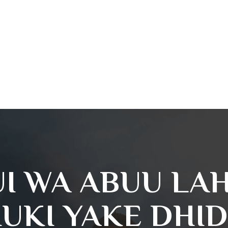
I WA ABUU LA
UKI YAKE DHID