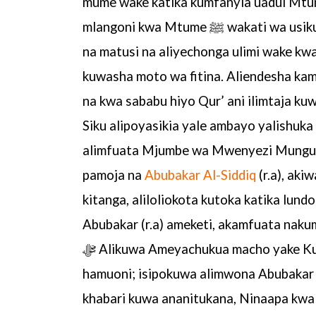
mlangoni kwa
Mtume ﷺ wakati wa
na matusi na aliyechonga ulimi
kuwasha moto wa fitina. Aliendesha ka
na kwa
sababu hiyo Qur’ ani ilimtaja ku
Siku alipoyasikia yale ambayo yalishuk
alimfuata Mjumbe wa
pamoja na
Abubakar Al-Siddiq
(r.a), aki
kitanga,
aliloliokota kutoka katika lund
Abubakar (r.a) ameketi, akamfuata
nakum
ﷻ Alikuwa Ameyachukua macho yake 
hamuoni; isipokuwa
alimwona Abubakar 
khabari kuwa ananitukana, Ninaapa
kwa