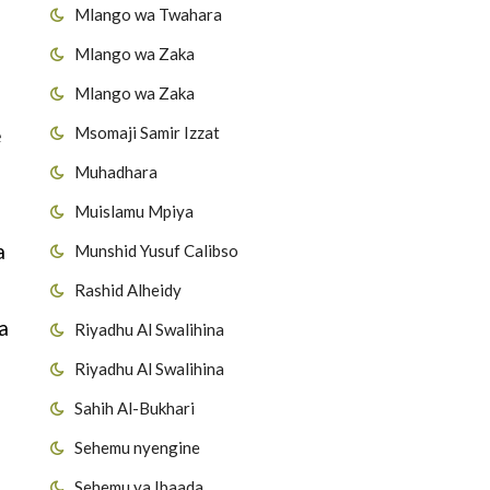
Mlango wa Twahara
Mlango wa Zaka
Mlango wa Zaka
Msomaji Samir Izzat
e
Muhadhara
Muislamu Mpiya
a
Munshid Yusuf Calibso
Rashid Alheidy
a
Riyadhu Al Swalihina
Riyadhu Al Swalihina
Sahih Al-Bukhari
Sehemu nyengine
Sehemu ya Ibaada