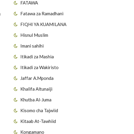
FATAWA
a
Fatawa za Ramadhani
FIQHI YA KUAMILANA
Hisnul Muslim
Imani sahihi
Itikadi za Mashia
Itikadi za Wakiristo
Jaffar A.Mponda
Khalifa Altunaiji
Khutba Al-Juma
Kisomo cha Tajwiid
Kitaab At-Tawhiid
Kongamano