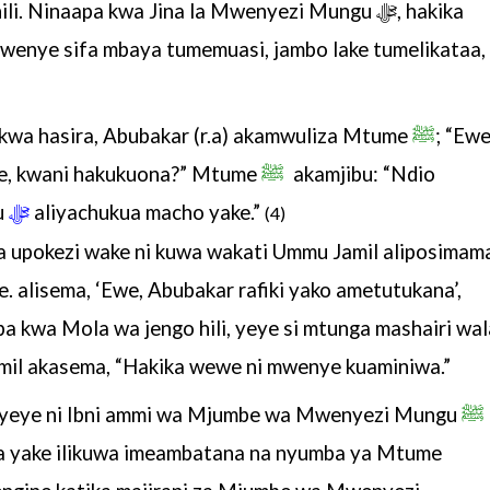
li. Ninaapa kwa Jina la
Mwenyezi Mungu
ﷻ
, hakika
wenye sifa mbaya tumemuasi, jambo lake
tumelikataa,
kwa hasira,
Abubakar (r.a) akamwuliza Mtume
ﷺ
; “Ew
, kwani hakukuona?” Mtume
ﷺ
akamjibu: “Ndio
u
ﷻ
aliyachukua macho yake.”
(4)
ka upokezi wake ni
kuwa wakati Ummu Jamil aliposimam
ke. alisema, ‘Ewe, Abubakar rafiki
yako ametutukana’,
a kwa Mola wa jengo hili, yeye si mtunga mashairi
wal
amil akasema,
“Hakika wewe ni mwenye kuaminiwa.”
yeye ni Ibni ammi
wa Mjumbe wa Mwenyezi Mungu
ﷺ
a yake ilikuwa imeambatana na nyumba
ya Mtume