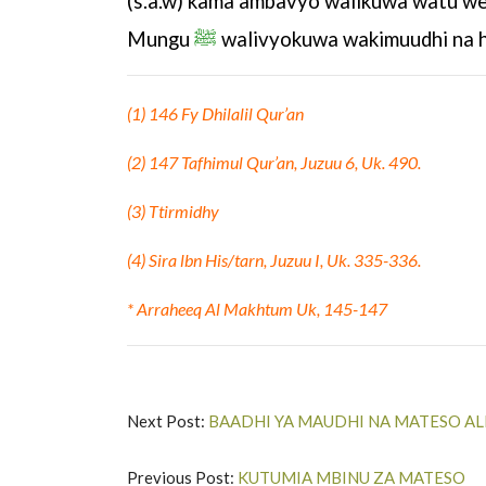
(s.a.w) kama ambavyo walikuwa watu w
Mungu
ﷺ
walivyokuwa wakimuudhi na h
(1) 146 Fy Dhilalil Qur’an
(2) 147 Tafhimul Qur’an, Juzuu 6, Uk. 490.
(3) Ttirmidhy
(4) Sira lbn His/tarn, Juzuu I, Uk. 335-336.
* Arraheeq Al Makhtum Uk, 145-147
Next Post:
Previous Post:
KUTUMIA MBINU ZA MATESO