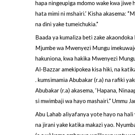
hapa
ningeupiga mdomo wake kwa jiwe hi
hata mimi ni mshairi.’ Kisha
akasema: “M
na dini yake tumeichukia.”
Baada ya kumaliza beti zake akaondoka 
Mjumbe wa
Mwenyezi Mungu imekuwaje
hakuniona, kwa hakika Mwenyezi Mung
Al-Bazzar amekipokea kisa hiki, na kati
. kumsimamia
Abubakar (r.a) na rafiki ya
Abubakar (r.a) akasema, ‘Hapana,
Ninaap
si mwimbaji wa hayo mashairi.” Ummu J
Abu Lahab aliyafanya yote hayo na hali 
na jirani yake katika
makazi yao. Nyumb