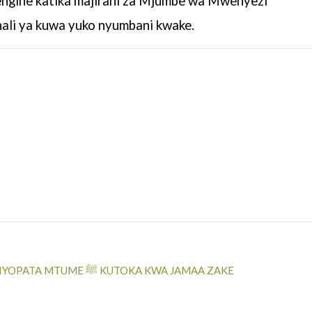
engine
katika majirani za Mjumbe wa Mwenyezi
ali ya kuwa yuko nyumbani
kwake.
BAADHI YA MAUDHI NA MATESO ALIYOPATA MTUME ﷺ KUTOKA KWA JAMAA ZAKE