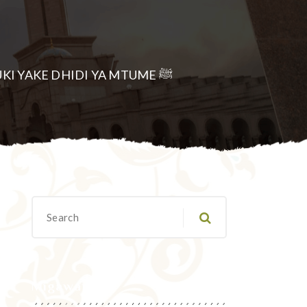
UADUI WA ABUU LAHAB NA CHUKI YAKE DHIDI YA MTUME ﷺ
Migawanyo