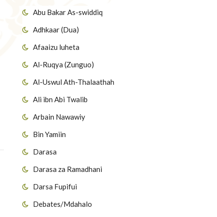
Abu Bakar As-swiddiq
Adhkaar (Dua)
Afaaizu luheta
Al-Ruqya (Zunguo)
Al-Uswul Ath-Thalaathah
Ali ibn Abi Twalib
Arbain Nawawiy
Bin Yamiin
Darasa
Darasa za Ramadhani
Darsa Fupifui
Debates/Mdahalo