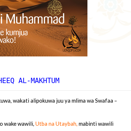
HEEQ AL-MAKHTUM
kuwa, wakati alipokuwa juu ya mlima wa Swafaa –
o wake wawili,
Utba na Utaybah,
mabinti wawili