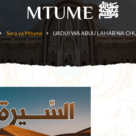
MTUME ﷺ
Sera ya Mtume