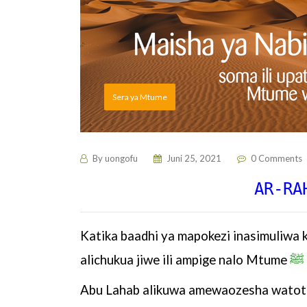
Sera ya Mtume
By
uongofu
Juni 25, 2021
0 Comments
AR-RA
Katika baadhi ya mapokezi inasimuliwa 
alichukua jiwe ili ampige nalo Mtume
ﷺ
Abu Lahab alikuwa amewaozesha
watot