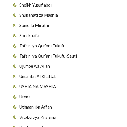
Sheikh Yusuf abdi
Shubahati za Mashia
Somo la Mirathi
Soudkhafa
Tafsiri ya Qur’ani Tukufu
Tafsiri ya Qur’ani Tukufu-Sauti
Ujumbe wa Allah
Umar ibn Al Khattab
USHIA NA MASHIA
Utenzi
Uthman ibn Affan
Vitabu vya Kiislamu