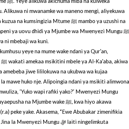
mume wake katika kumfanyia uadui Mtume ﷺ.
Yeye alikuwa akichuma miba na kuiweka
 usiku. Alikuwa ni mwanamke wa
maneno mengi, aliyekuwa
wake kwa kuzua na kumsingizia Mtume ﷺ mambo ya
uzushi na
mpeni ya
uovu dhidi ya Mjumbe wa Mwenyezi Mungu ﷺ
wa ni mbebaji wa kuni.
a kumhusu yeye
na mume wake ndani ya Qur’an,
Mwenyezi Mungu ﷺ wakati amekaa msikitini mbele ya
Al-Ka’aba, akiwa
wa
amebeba jiwe lililokuwa na ukubwa wa kujaa
o la mawe huko nje. Alipoingia
ndani ya msikiti alimwon
wuliza, ‘Yuko wapi rafiki yako?’ Mwenyezi Mungu
Mjumbe wake ﷺ, kwa hiyo akawa
Kuyaepusha na
(r.a) peke yake. Akasema, “Ewe
Abubakar zimenifikia
 Jina la Mwenyezi Mungu
ﷻ
laiti ningelimkuta