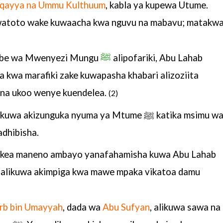
qayya na Ummu
Kulthuum
, kabla ya kupewa Utume.
watoto wake kuwaacha kwa nguvu na mabavu;
matakw
mbe wa Mwenyezi
Mungu
ﷺ
alipofariki, Abu Lahab
a kwa marafiki zake kuwapasha khabari
alizoziita
ana
ukoo wenye kuendelea.
(2)
likuwa
akizunguka nyuma ya Mtume ﷺ katika msimu wa
adhibisha.
kea maneno ambayo
yanafahamisha kuwa Abu Lahab
ni alikuwa akimpiga kwa mawe mpaka
vikatoa damu
arb bin Umayyah
, dada wa
Abu Sufyan
, alikuwa
sawa na