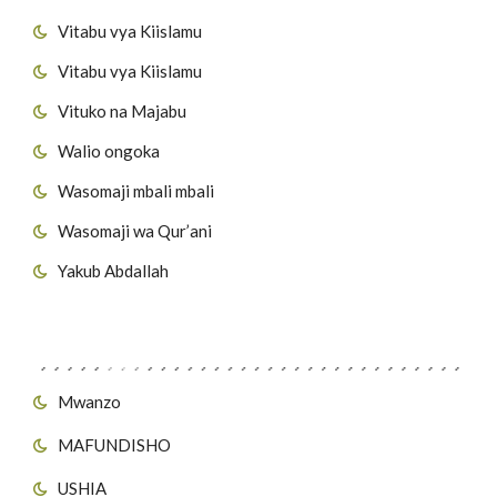
Vitabu vya Kiislamu
Vitabu vya Kiislamu
Vituko na Majabu
Walio ongoka
Wasomaji mbali mbali
Wasomaji wa Qur’ani
Yakub Abdallah
Viungo vya Tovuti
Mwanzo
MAFUNDISHO
USHIA