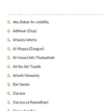
Migawanyo
Abu Bakar As-swiddiq
Adhkaar (Dua)
Afaaizu luheta
Al-Ruqya (Zunguo)
Al-Uswul Ath-Thalaathah
Ali ibn Abi Twalib
Arbain Nawawiy
Bin Yamiin
Darasa
Darasa za Ramadhani
Darsa Fupifui