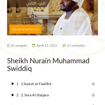
Wasomaji wa Qur’ani
By
uongofu
Aprili 13, 2022
0 Comments
Sheikh Nurain Muhammad
Swiddiq
1
1.Suurat al-Faatih'a
2
2. Sura Al-Baqara