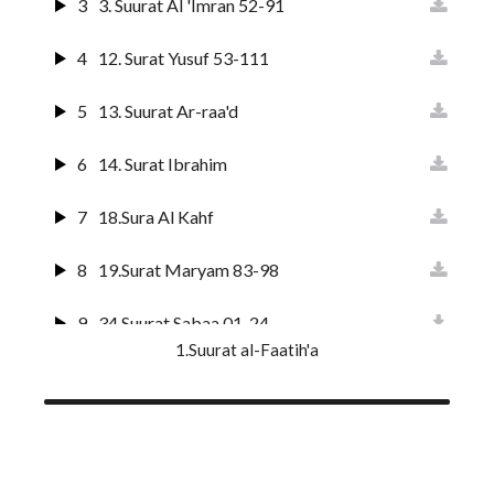
3
3. Suurat Al 'Imran 52-91
4
12. Surat Yusuf 53-111
5
13. Suurat Ar-raa'd
6
14. Surat Ibrahim
7
18.Sura Al Kahf
8
19.Surat Maryam 83-98
9
34.Suurat Sabaa 01-24
1.Suurat al-Faatih'a
10
36.Suurat Ya-sin