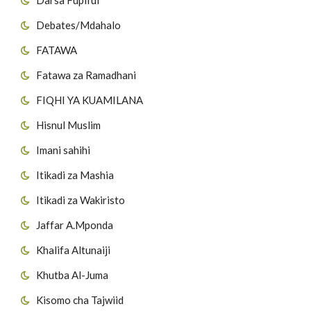
Debates/Mdahalo
FATAWA
Fatawa za Ramadhani
FIQHI YA KUAMILANA
Hisnul Muslim
Imani sahihi
Itikadi za Mashia
Itikadi za Wakiristo
Jaffar A.Mponda
Khalifa Altunaiji
Khutba Al-Juma
Kisomo cha Tajwiid