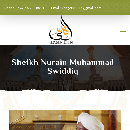
Phone: +966 56 961 8011
Email:
uongofu2016@gmail.com
Sheikh Nurain Muhammad
Swiddiq