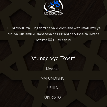
Hii ni tovuti ya ulinganizi na ya kuelemisha watu mafunzo ya
dini ya Kiislamu kuambatana na Qur'ani na Sunna za Bwana
Mtume ﷺ zilizo sahihi
Viungo vya Tovuti
Mwanzo
MAFUNDISHO
USHIA
UKIRISTO