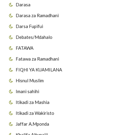
Darasa
Darasa za Ramadhani
Darsa Fupifui
Debates/Mdahalo
FATAWA
Fatawa za Ramadhani
FIQHI YA KUAMILANA
Hisnul Muslim
Imani sahihi
Itikadi za Mashia
Itikadi za Wakiristo
Jaffar A.Mponda
Khalifa Altunaiji