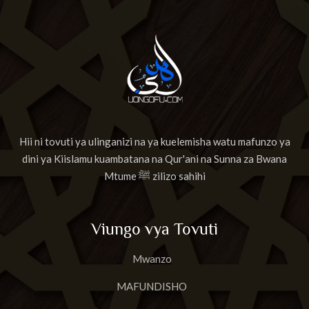
Hii ni tovuti ya ulinganizi na ya kuelemisha watu mafunzo ya
dini ya Kiislamu kuambatana na Qur'ani na Sunna za Bwana
Mtume ﷺ zilizo sahihi
Viungo vya Tovuti
Mwanzo
MAFUNDISHO