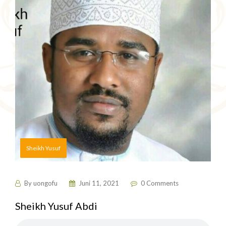
Sheikh Yusuf
By
uongofu
Juni 11, 2021
0 Comments
Sheikh Yusuf Abdi