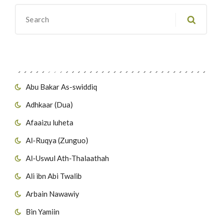
Migawanyo
Abu Bakar As-swiddiq
Adhkaar (Dua)
Afaaizu luheta
Al-Ruqya (Zunguo)
Al-Uswul Ath-Thalaathah
Ali ibn Abi Twalib
Arbain Nawawiy
Bin Yamiin