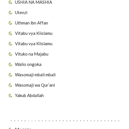
USHIA NA MASHIA
Utenzi
Uthman ibn Affan
Vitabu vya Kiislamu
Vitabu vya Kiislamu
Vituko na Majabu
Walio ongoka
Wasomaji mbali mbali
Wasomaji wa Qur’ani
Yakub Abdallah
Viungo vya Tovuti