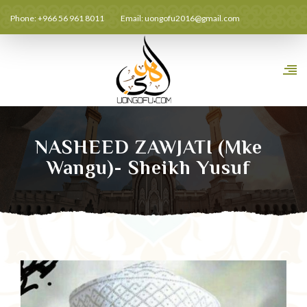
Phone: +966 56 961 8011
Email:
uongofu2016@gmail.com
NASHEED ZAWJATI (Mke
Wangu)- Sheikh Yusuf