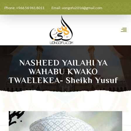
Phone: +966 56 961 8011
Email:
uongofu2016@gmail.com
NASHEED YAILAHI YA
WAHABU KWAKO
TWAELEKEA- Sheikh Yusuf