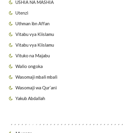
USHIA NA MASHIA
Utenzi
Uthman ibn Affan
Vitabu vya Kiislamu
Vitabu vya Kiislamu
Vituko na Majabu
Walio ongoka
Wasomaji mbali mbali
Wasomaji wa Qur’ani
Yakub Abdallah
Viungo vya Tovuti