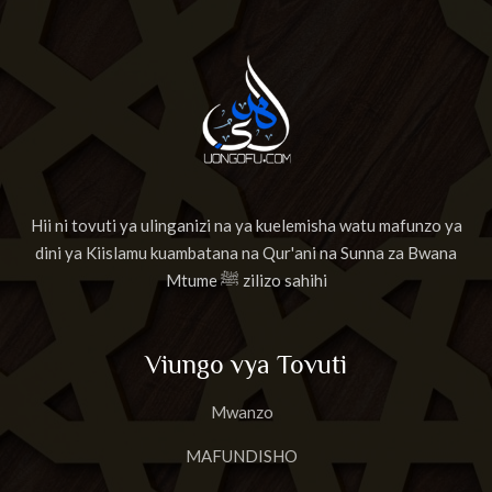
Hii ni tovuti ya ulinganizi na ya kuelemisha watu mafunzo ya
dini ya Kiislamu kuambatana na Qur'ani na Sunna za Bwana
Mtume ﷺ zilizo sahihi
Viungo vya Tovuti
Mwanzo
MAFUNDISHO