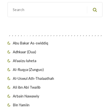
Migawanyo
Abu Bakar As-swiddiq
Adhkaar (Dua)
Afaaizu luheta
Al-Ruqya (Zunguo)
Al-Uswul Ath-Thalaathah
Ali ibn Abi Twalib
Arbain Nawawiy
Bin Yamiin