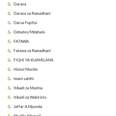
Darasa
Darasa za Ramadhani
Darsa Fupifui
Debates/Mdahalo
FATAWA
Fatawa za Ramadhani
FIQHI YA KUAMILANA
Hisnul Muslim
Imani sahihi
Itikadi za Mashia
Itikadi za Wakiristo
Jaffar A.Mponda
Khalifa Altunaiji