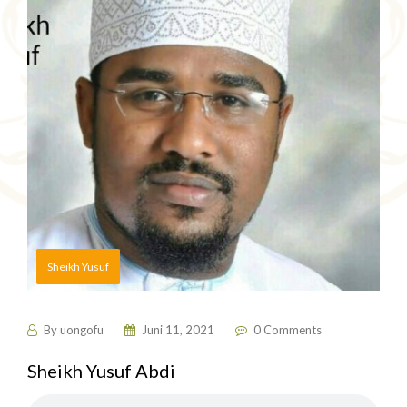
Sheikh Yusuf
By
uongofu
Juni 11, 2021
0 Comments
Sheikh Yusuf Abdi