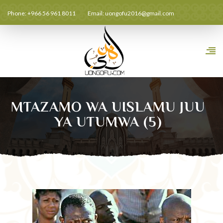
Phone: +966 56 961 8011
Email:
uongofu2016@gmail.com
MTAZAMO WA UISLAMU JUU
YA UTUMWA (5)