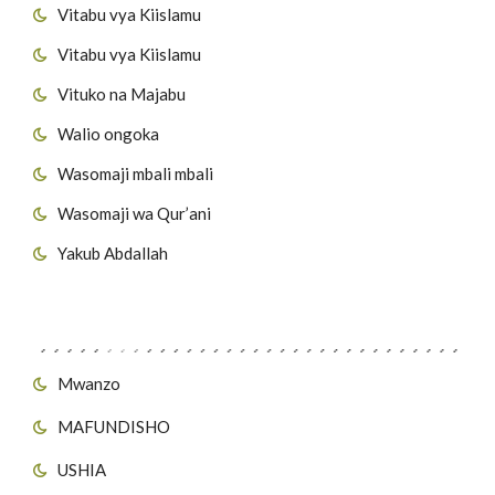
Vitabu vya Kiislamu
Vitabu vya Kiislamu
Vituko na Majabu
Walio ongoka
Wasomaji mbali mbali
Wasomaji wa Qur’ani
Yakub Abdallah
Viungo vya Tovuti
Mwanzo
MAFUNDISHO
USHIA