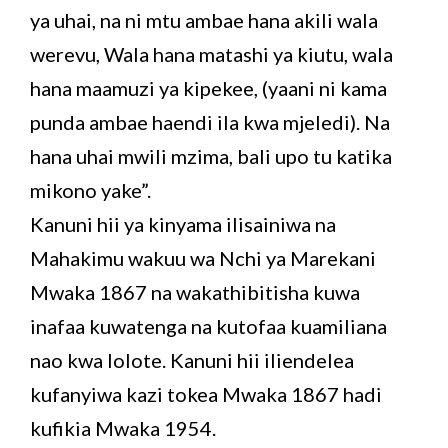
ya uhai, na ni mtu ambae hana akili wala
werevu, Wala hana matashi ya kiutu, wala
hana maamuzi ya kipekee, (yaani ni kama
punda ambae haendi ila kwa mjeledi). Na
hana uhai mwili mzima, bali upo tu katika
mikono yake”.
Kanuni hii ya kinyama ilisainiwa na
Mahakimu wakuu wa Nchi ya Marekani
Mwaka 1867 na wakathibitisha kuwa
inafaa kuwatenga na kutofaa kuamiliana
nao kwa lolote. Kanuni hii iliendelea
kufanyiwa kazi tokea Mwaka 1867 hadi
kufikia Mwaka 1954.