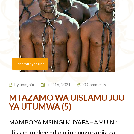
Sehemu nyengine
By
uongofu
Juni 16, 2021
0 Comments
MTAZAMO WA UISLAMU JUU
YA UTUMWA (5)
MAMBO YA MSINGI KUYAFAHAMU NI:
Uislamu pekee ndio ulio punguza njia za