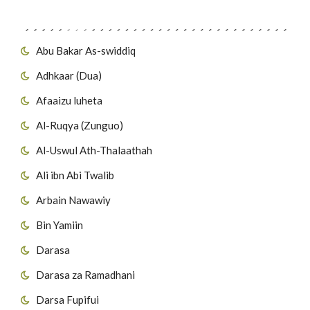
Migawanyo
Abu Bakar As-swiddiq
Adhkaar (Dua)
Afaaizu luheta
Al-Ruqya (Zunguo)
Al-Uswul Ath-Thalaathah
Ali ibn Abi Twalib
Arbain Nawawiy
Bin Yamiin
Darasa
Darasa za Ramadhani
Darsa Fupifui