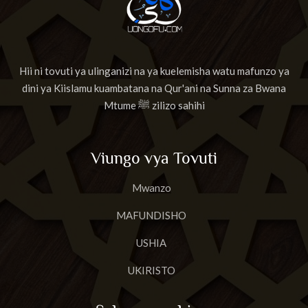
Hii ni tovuti ya ulinganizi na ya kuelemisha watu mafunzo ya
dini ya Kiislamu kuambatana na Qur'ani na Sunna za Bwana
Mtume ﷺ zilizo sahihi
Viungo vya Tovuti
Mwanzo
MAFUNDISHO
USHIA
UKIRISTO