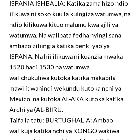
ISPANIA ISHBALIA: Katika zama hizo ndio
ilikuwa ni soko kuu la kuingiza watumwa, na
ndio kilikuwa kituo malumu kwa ajili ya
watumwa. Na walipata fedha nyingi sana
ambazo ziliingia katika benki yao ya
ISPANA. Na hii ilikuwa ni kuanzia mwaka
1520 hadi 1530 na watumwa
walichukuliwa kutoka katika makabila
mawili: wahindi wekundu kutoka nchi ya
Mexico, na kutoka AL-AKA kutoka katika
Ardhi ya (AL-BIIRU.
Taifa la tatu: BURTUGHALIA: Ambao
walikuja katika nchi ya KONGO wakiwa