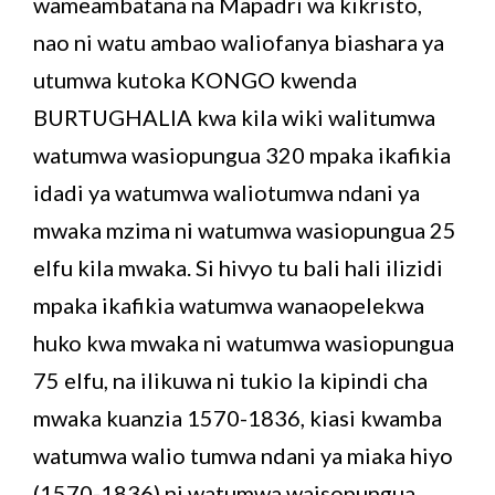
wameambatana na Mapadri wa kikristo,
nao ni watu ambao waliofanya biashara ya
utumwa kutoka KONGO kwenda
BURTUGHALIA kwa kila wiki walitumwa
watumwa wasiopungua 320 mpaka ikafikia
idadi ya watumwa waliotumwa ndani ya
mwaka mzima ni watumwa wasiopungua 25
elfu kila mwaka. Si hivyo tu bali hali ilizidi
mpaka ikafikia watumwa wanaopelekwa
huko kwa mwaka ni watumwa wasiopungua
75 elfu, na ilikuwa ni tukio la kipindi cha
mwaka kuanzia 1570-1836, kiasi kwamba
watumwa walio tumwa ndani ya miaka hiyo
(1570-1836) ni watumwa waisopungua