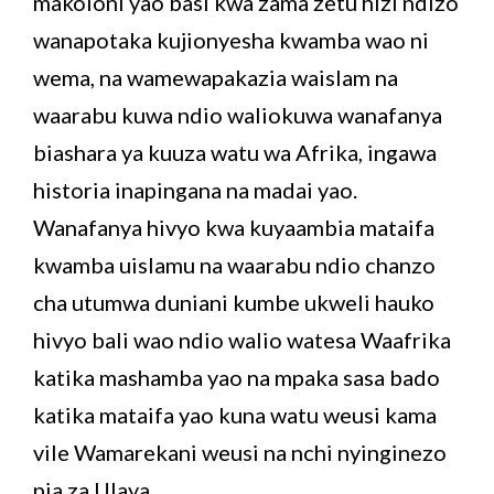
makoloni yao basi kwa zama zetu hizi ndizo
wanapotaka kujionyesha kwamba wao ni
wema, na wamewapakazia waislam na
waarabu kuwa ndio waliokuwa wanafanya
biashara ya kuuza watu wa Afrika, ingawa
historia inapingana na madai yao.
Wanafanya hivyo kwa kuyaambia mataifa
kwamba uislamu na waarabu ndio chanzo
cha utumwa duniani kumbe ukweli hauko
hivyo bali wao ndio walio watesa Waafrika
katika mashamba yao na mpaka sasa bado
katika mataifa yao kuna watu weusi kama
vile Wamarekani weusi na nchi nyinginezo
pia za Ulaya.