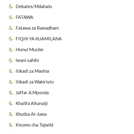
Debates/Mdahalo
FATAWA
Fatawa za Ramadhani
FIQHI YA KUAMILANA
Hisnul Muslim
Imani sahihi
Itikadi za Mashia
Itikadi za Wakiristo
Jaffar A.Mponda
Khalifa Altunaiji
Khutba Al-Juma
Kisomo cha Tajwiid