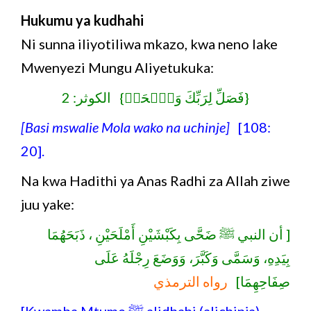
Hukumu ya kudhahi
Ni sunna iliyotiliwa mkazo, kwa neno lake
Mwenyezi Mungu Aliyetukuka:
{فَصَلِّ لِرَبِّكَ وَٱنۡحَرۡ} الكوثر: 2
[Basi mswalie Mola wako na uchinje]
[108:
20].
Na kwa Hadithi ya Anas Radhi za Allah ziwe
juu yake:
[ أن النبي ﷺ ضَحَّى بِكَبْشَيْنِ أَمْلَحَيْنِ ، ذَبَحَهُمَا
بِيَدِهِ، وَسَمَّى وَكَبَّرَ، وَوَضَعَ رِجْلَهُ عَلَى
صِفَاحِهِمَا]
رواه الترمذي
[Kwamba Mtume ﷺ alidhahi (alichinja)