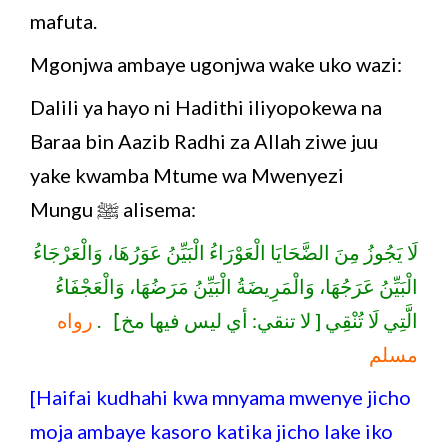
mafuta.
Mgonjwa ambaye ugonjwa wake uko wazi:
Dalili ya hayo ni Hadithi iliyopokewa na
Baraa bin Aazib Radhi za Allah ziwe juu
yake kwamba Mtume wa Mwenyezi
Mungu ﷺ alisema:
لَا يَجُوزُ مِنَ الضَّحَايَا الْعَوْرَاءُ الْبَيِّنُ عَوَرُهَا، وَالْعَرْجَاءُ
الْبَيِّنُ عَرَجُهَا، وَالْمَرِيضَةُ الْبَيِّنُ مَرَضُهَا، وَالْعَجْفَاءُ
الَّتِي لَا تُنْقِي [ لا تنقي: أي ليس فيها مخ]ِ .
رواه
مسلم
[Haifai kudhahi kwa mnyama mwenye jicho
moja ambaye kasoro katika jicho lake iko