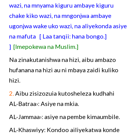
wazi, na mnyama kiguru ambaye kiguru
chake kiko wazi, na mngonjwa ambaye
ugonjwa wake uko wazi, na aliyekonda asiye
na mafuta [ Laa tanqii: hana bongo.]
]
[Imepokewa na Muslim.]
Na zinakutanishwa na hizi, aibu ambazo
hufanana na hizi au ni mbaya zaidi kuliko
hizi.
2.
Aibu zisizozuia kutosheleza kudhahi
AL-Batraa›: Asiye na mkia.
AL-Jammaa›: asiye na pembe kimaumbile.
AL-Khaswiyy: Kondoo ailiyekatwa konde