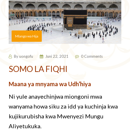
Mlango wa Hija
By
uongofu
Juni 22, 2021
0 Comments
SOMO LA FIQHI
Maana ya mnyama wa Udh’hiya
Ni yule anayechinjwa miongoni mwa
wanyama howa siku za idd ya kuchinja kwa
kujikurubisha kwa Mwenyezi Mungu
Aliyetukuka.