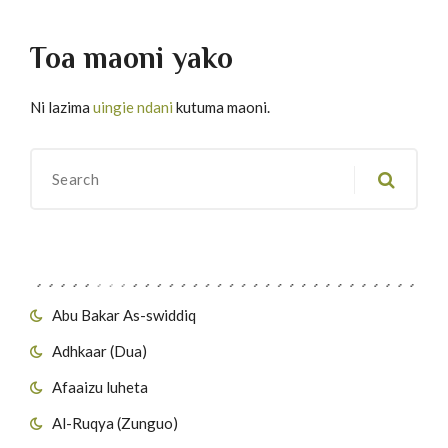
Toa maoni yako
Ni lazima
uingie ndani
kutuma maoni.
Migawanyo
Abu Bakar As-swiddiq
Adhkaar (Dua)
Afaaizu luheta
Al-Ruqya (Zunguo)