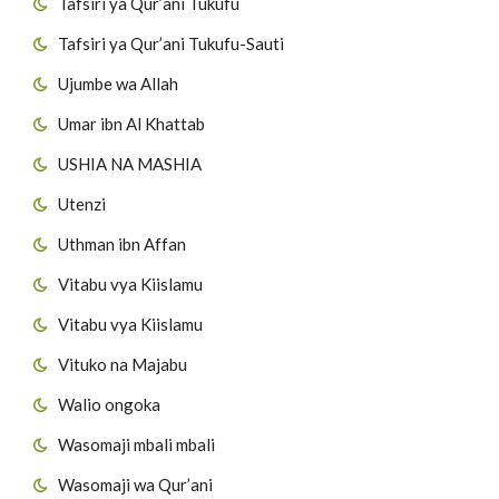
Tafsiri ya Qur’ani Tukufu
Tafsiri ya Qur’ani Tukufu-Sauti
Ujumbe wa Allah
Umar ibn Al Khattab
USHIA NA MASHIA
Utenzi
Uthman ibn Affan
Vitabu vya Kiislamu
Vitabu vya Kiislamu
Vituko na Majabu
Walio ongoka
Wasomaji mbali mbali
Wasomaji wa Qur’ani