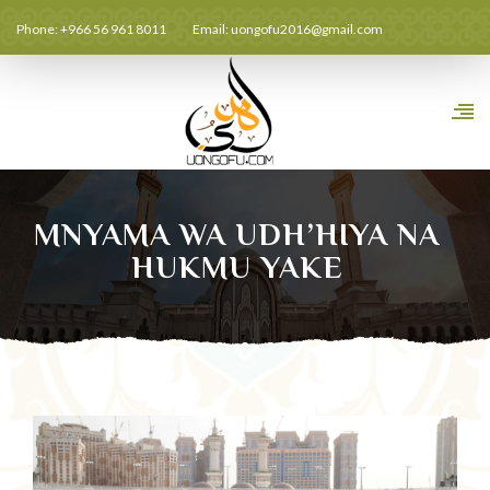
Phone: +966 56 961 8011
Email:
uongofu2016@gmail.com
MNYAMA WA UDH’HIYA NA
HUKMU YAKE