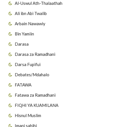
Al-Uswul Ath-Thalaathah
Ali ibn Abi Twalib
Arbain Nawawiy
Bin Yamiin
Darasa
Darasa za Ramadhani
Darsa Fupifui
Debates/Mdahalo
FATAWA
Fatawa za Ramadhani
FIQHI YA KUAMILANA
Hisnul Muslim
Imani sahihi