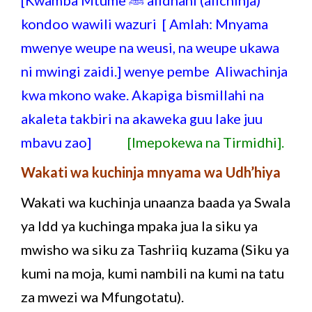
kondoo wawili wazuri [ Amlah: Mnyama
mwenye weupe na weusi, na weupe ukawa
ni mwingi zaidi.] wenye pembe Aliwachinja
kwa mkono wake. Akapiga bismillahi na
akaleta takbiri na akaweka guu lake juu
mbavu zao]
[Imepokewa na Tirmidhi].
Wakati wa kuchinja mnyama wa Udh’hiya
Wakati wa kuchinja unaanza baada ya Swala
ya Idd ya kuchinga mpaka jua la siku ya
mwisho wa siku za Tashriiq kuzama (Siku ya
kumi na moja, kumi nambili na kumi na tatu
za mwezi wa Mfungotatu).