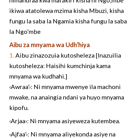
ikiwa atatolewa mzima kisha Mbuzi, kisha
fungu la saba la Ngamia kisha fungu la saba
la Ngo’mbe
Aibu za mnyama wa Udh’hiya
1.
Aibu zinazozuia kutosheleza [Inazuilia
kutosheleza: Haisihi kumchinja kama
mnyama wa kudhahi.]
‹Awraa’›: Ni mnyama mwenye ila machoni
mwake, na anaingia ndani ya huyo mnyama
kipofu.
‹Arjaa›: Ni mnyama asiyeweza kutembea.
‹Ajfaa’›: Ni mnyama aliyekonda asiye na