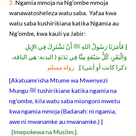
2.
Ngamia mmoja na Ng’ombe mmoja
wanawatosheleza watu saba. Yafaa kwa
watu saba kushirikiana katika Ngamia au
Ng’ombe, kwa kauli ya Jabir:
[ فَأَمَرَنَا رَسُولُ اللهِ ﷺ أَنْ نَشْتَرِكَ فِي الإِبِلِ
وَالْبَقَرِ، كُلُّ سَبْعَةٍ مِنَّا فِي بَدَنَةٍ ( البدنة: هي الناقة،
ذكرا كانت أو أنثى) ].
رواه مسلم
[Akatuamrisha Mtume wa Mwenyezi
Mungu ﷺ tushirikiane katika ngamia na
ng’ombe, kila watu saba miongoni mwetu
kwa ngamia mmoja (Badanah: ni ngamia,
awe ni mwanamke au mwanamke.) ]
[Imepokewa na Muslim.].