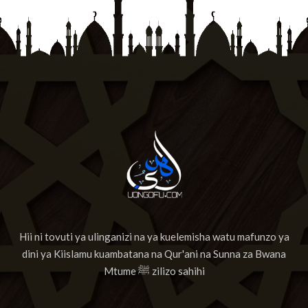
Hii ni tovuti ya ulinganizi na ya kuelemisha watu mafunzo ya
dini ya Kiislamu kuambatana na Qur'ani na Sunna za Bwana
Mtume ﷺ zilizo sahihi