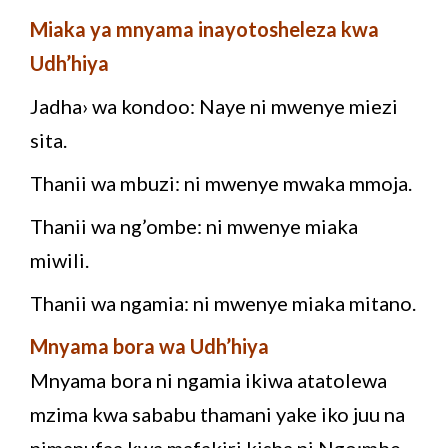
Miaka ya mnyama inayotosheleza kwa
Udh’hiya
Jadha› wa kondoo: Naye ni mwenye miezi
sita.
Thanii wa mbuzi: ni mwenye mwaka mmoja.
Thanii wa ng’ombe: ni mwenye miaka
miwili.
Thanii wa ngamia: ni mwenye miaka mitano.
Mnyama bora wa Udh’hiya
Mnyama bora ni ngamia ikiwa atatolewa
mzima kwa sababu thamani yake iko juu na
nimanufaa kwa mafakiri kisha ni Ngo;mbe