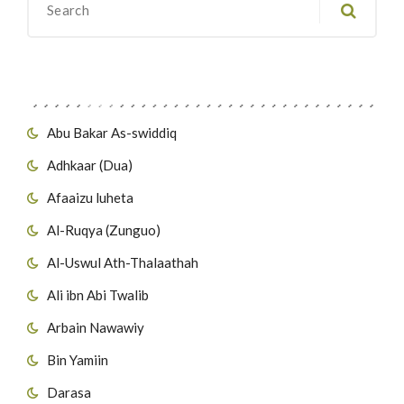
Migawanyo
Abu Bakar As-swiddiq
Adhkaar (Dua)
Afaaizu luheta
Al-Ruqya (Zunguo)
Al-Uswul Ath-Thalaathah
Ali ibn Abi Twalib
Arbain Nawawiy
Bin Yamiin
Darasa