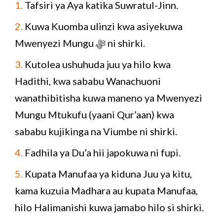
1.
Tafsiri ya Aya katika Suwratul-Jinn.
2.
Kuwa Kuomba ulinzi kwa asiyekuwa
Mwenyezi Mungu ﷻ ni shirki.
3.
Kutolea ushuhuda juu ya hilo kwa
Hadithi, kwa sababu Wanachuoni
wanathibitisha kuwa maneno ya Mwenyezi
Mungu Mtukufu (yaani Qur’aan) kwa
sababu kujikinga na Viumbe ni shirki.
4.
Fadhila ya Du’a hii japokuwa ni fupi.
5.
Kupata Manufaa ya kiduna Juu ya kitu,
kama kuzuia Madhara au kupata Manufaa,
hilo Halimanishi kuwa jamabo hilo si shirki.