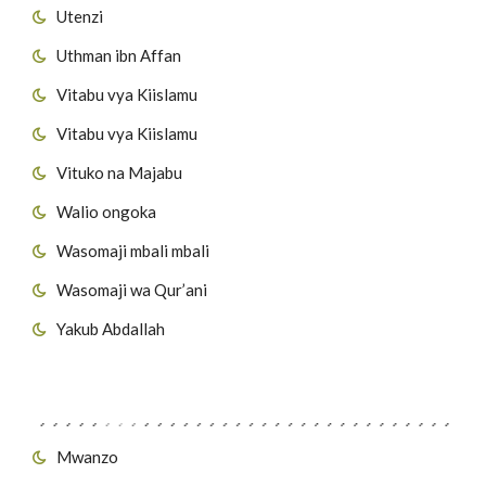
Utenzi
Uthman ibn Affan
Vitabu vya Kiislamu
Vitabu vya Kiislamu
Vituko na Majabu
Walio ongoka
Wasomaji mbali mbali
Wasomaji wa Qur’ani
Yakub Abdallah
Viungo vya Tovuti
Mwanzo