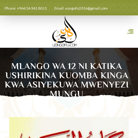
Phone: +966 56 961 8011
Email:
uongofu2016@gmail.com
MLANGO WA 12 NI KATIKA
USHIRIKINA KUOMBA KINGA
KWA ASIYEKUWA MWENYEZI
MUNGU