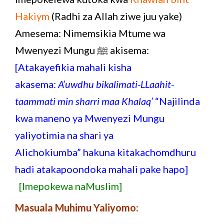
Hakiym
(Radhi za Allah ziwe juu yake)
Amesema: Nimemsikia Mtume wa
Mwenyezi Mungu ﷺ akisema:
[Atakayefikia mahali kisha
akasema:
A’uwdhu bikalimati-LLaahit-
taammati min sharri maa Khalaq’
“Najilinda
kwa maneno ya Mwenyezi Mungu
yaliyotimia na shari ya
Alichokiumba” hakuna kitakachomdhuru
hadi atakapoondoka mahali pake hapo]
[Imepokewa naMuslim]
Masuala Muhimu Yaliyomo: