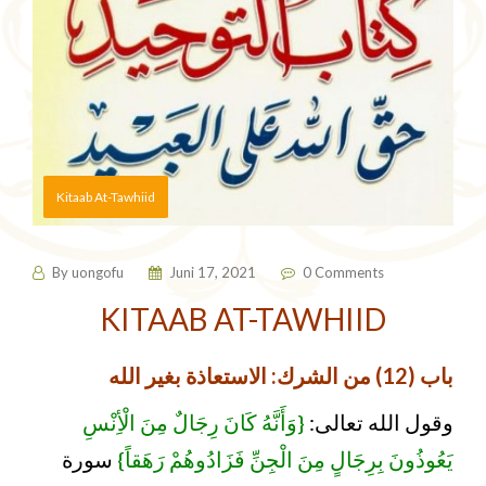
Kitaab At-Tawhiid
By
uongofu
Juni 17, 2021
0 Comments
KITAAB AT-TAWHIID
باب (12) من الشرك: الاستعاذة بغير الله
وقول الله تعالى:
{وَأَنَّهُ كَانَ رِجَالٌ مِنَ الْأِنْسِ
يَعُوذُونَ بِرِجَالٍ مِنَ الْجِنِّ فَزَادُوهُمْ رَهَقاً}
سورة