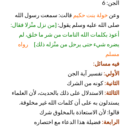
الجن: 6
وعن
خولة بنت حكيم
قالت: سمعت رسول الله
صلى الله عليه وسلم يقول:
[من نزل منْزلا فقال:
أعوذ بكلمات الله التامات من شر ما خلق، لم
يضره شيء حتى يرحل من منْزله ذلك]
رواه
مسلم
فيه مسائل:
الأولي:
تفسير آية الجن
الثانية:
كونه من الشرك
الثالثة:
الاستدلال على ذلك بالحديث، لأن العلماء
يستدلون به على أن كلمات الله غير مخلوقة.
قالوا: لأن الاستعاذة بالمخلوق شرك
الرابعة:
فضيلة هذا الدعاء مع اختصاره