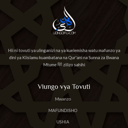
Hii ni tovuti ya ulinganizi na ya kuelemisha watu mafunzo ya
dini ya Kiislamu kuambatana na Qur'ani na Sunna za Bwana
Mtume ﷺ zilizo sahihi
Viungo vya Tovuti
Mwanzo
MAFUNDISHO
USHIA