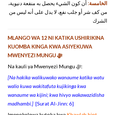
الخامسة:
أن كون الشيء يحصل به منفعة دنيوية،
من كف شر أو جلب نفع، لا يدل على أنه ليس من
الشرك
MLANGO WA 12 NI KATIKA USHIRIKINA
KUOMBA KINGA KWA ASIYEKUWA
MWENYEZI MUNGU ﷻ
Na kauli ya Mwenyezi Mungu ﷻ:
[Na hakika walikuwako wanaume katika watu
walio kuwa wakitafuta kujikinga kwa
wanaume wa kijini; kwa hivyo wakawazidisha
madhambi.]
[Surat Al-Jinn: 6]
Imepokelewa kutoka kwa
Khawlah bint