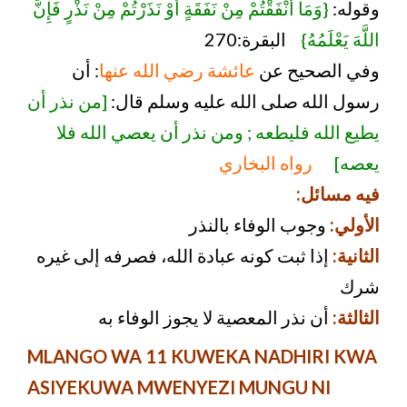
وقوله:
{وَمَا أَنْفَقْتُمْ مِنْ نَفَقَةٍ أَوْ نَذَرْتُمْ مِنْ نَذْرٍ فَإِنَّ
اللَّهَ يَعْلَمُهُ}
البقرة:270
وفي الصحيح عن
عائشة رضي الله عنها
: أن
رسول الله صلى الله عليه وسلم قال:
[من نذر أن
يطيع الله فليطعه ; ومن نذر أن يعصي الله فلا
يعصه]
رواه البخاري
فيه مسائل:
الأولي:
وجوب الوفاء بالنذر
الثانية:
إذا ثبت كونه عبادة الله، فصرفه إلى غيره
شرك
الثالثة:
أن نذر المعصية لا يجوز الوفاء به
MLANGO WA 11 KUWEKA NADHIRI KWA
ASIYEKUWA MWENYEZI MUNGU NI