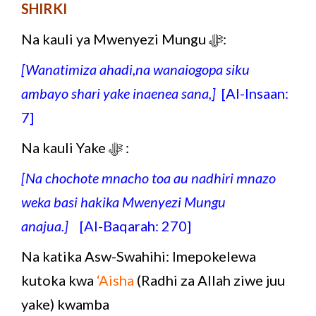
SHIRKI
Na kauli ya Mwenyezi Mungu ﷻ:
[Wanatimiza ahadi,na wanaiogopa siku
ambayo shari yake inaenea sana,]
[Al-Insaan:
7]
Na kauli Yake ﷻ :
[Na chochote mnacho toa au nadhiri mnazo
weka basi hakika Mwenyezi Mungu
anajua.]
[Al-Baqarah: 270]
Na katika Asw-Swahihi: Imepokelewa
kutoka kwa
‘Aisha
(Radhi za Allah ziwe juu
yake) kwamba