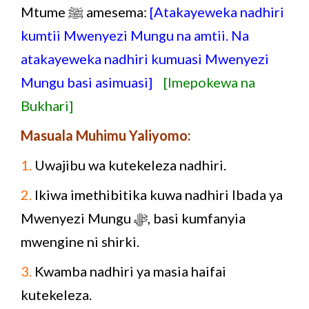
Mtume ﷺ amesema:
[Atakayeweka nadhiri
kumtii Mwenyezi Mungu na amtii. Na
atakayeweka nadhiri kumuasi Mwenyezi
Mungu basi asimuasi]
[Imepokewa na
Bukhari]
Masuala Muhimu Yaliyomo:
1.
Uwajibu wa kutekeleza nadhiri.
2.
Ikiwa imethibitika kuwa nadhiri Ibada ya
Mwenyezi Mungu ﷻ, basi kumfanyia
mwengine ni shirki.
3.
Kwamba nadhiri ya masia haifai
kutekeleza.