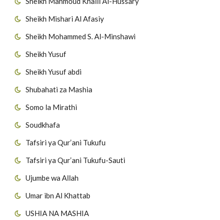
Sheikh Mahmoud Khalil Al-Hussary
Sheikh Mishari Al Afasiy
Sheikh Mohammed S. Al-Minshawi
Sheikh Yusuf
Sheikh Yusuf abdi
Shubahati za Mashia
Somo la Mirathi
Soudkhafa
Tafsiri ya Qur’ani Tukufu
Tafsiri ya Qur’ani Tukufu-Sauti
Ujumbe wa Allah
Umar ibn Al Khattab
USHIA NA MASHIA