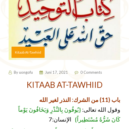
Kitaab At-Tawhiid
By
uongofu
Juni 17, 2021
0 Comments
KITAAB AT-TAWHIID
باب (11) من الشرك: النذر لغير الله
وقول الله تعالى:
{يُوفُونَ بِالنَّذْرِ وَيَخَافُونَ يَوْماً
كَانَ شَرُّهُ مُسْتَطِيراً}
الإنسان:7