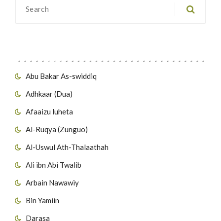
Migawanyo
Abu Bakar As-swiddiq
Adhkaar (Dua)
Afaaizu luheta
Al-Ruqya (Zunguo)
Al-Uswul Ath-Thalaathah
Ali ibn Abi Twalib
Arbain Nawawiy
Bin Yamiin
Darasa