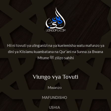
Hii ni tovuti ya ulinganizi na ya kuelemisha watu mafunzo ya
dini ya Kiislamu kuambatana na Qur'ani na Sunna za Bwana
Mtume ﷺ zilizo sahihi
Viungo vya Tovuti
Mwanzo
MAFUNDISHO
USHIA