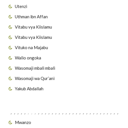
Utenzi
Uthman ibn Affan
Vitabu vya Kiislamu
Vitabu vya Kiislamu
Vituko na Majabu
Walio ongoka
Wasomaji mbali mbali
Wasomaji wa Qur’ani
Yakub Abdallah
Viungo vya Tovuti
Mwanzo