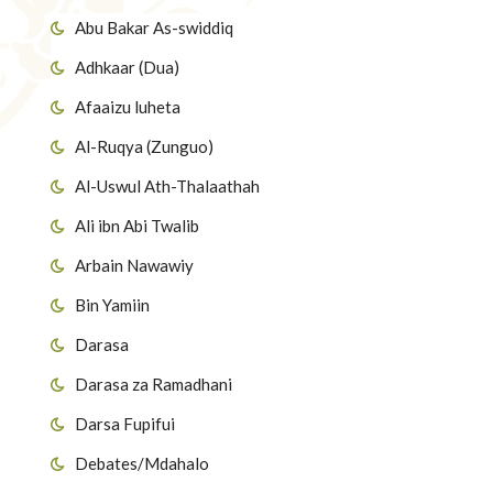
Abu Bakar As-swiddiq
Adhkaar (Dua)
Afaaizu luheta
Al-Ruqya (Zunguo)
Al-Uswul Ath-Thalaathah
Ali ibn Abi Twalib
Arbain Nawawiy
Bin Yamiin
Darasa
Darasa za Ramadhani
Darsa Fupifui
Debates/Mdahalo