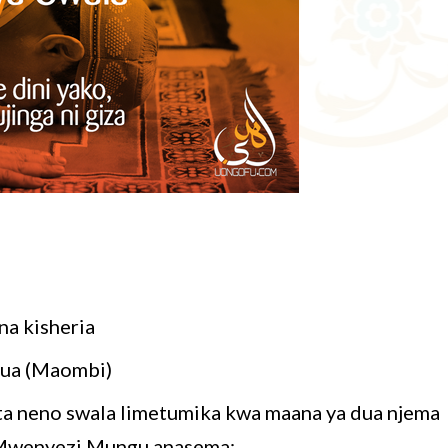
na kisheria
Dua (Maombi)
uta neno swala limetumika kwa maana ya dua njema
, Mwenyezi Mungu anasema: