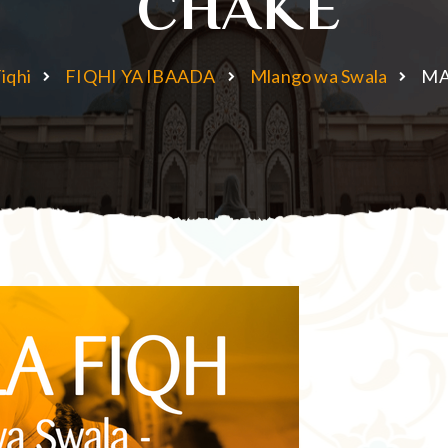
CHAKE
iqhi
FIQHI YA IBAADA
Mlango wa Swala
MA