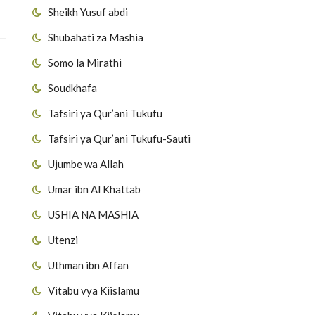
Sheikh Yusuf abdi
Shubahati za Mashia
Somo la Mirathi
Soudkhafa
Tafsiri ya Qur’ani Tukufu
Tafsiri ya Qur’ani Tukufu-Sauti
Ujumbe wa Allah
Umar ibn Al Khattab
USHIA NA MASHIA
Utenzi
Uthman ibn Affan
Vitabu vya Kiislamu