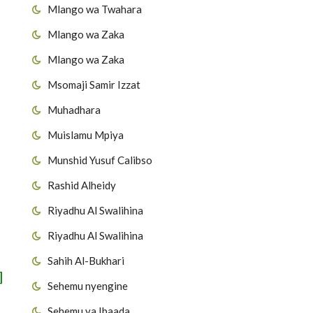
Mlango wa Twahara
Mlango wa Zaka
Mlango wa Zaka
Msomaji Samir Izzat
Muhadhara
Muislamu Mpiya
Munshid Yusuf Calibso
Rashid Alheidy
Riyadhu Al Swalihina
Riyadhu Al Swalihina
Sahih Al-Bukhari
]
Sehemu nyengine
Sehemu ya Ibaada