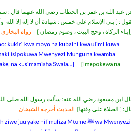
ن عبد الله بن عمر بن الخطاب رضي الله عنهما قال : س
يقول : [ بني الإسلام على خمس : شهادة أن لا إله إلا الله 
وإيتاء الزكاة ، وحج البيت ، وصوم رمضان 
رواه البخاري
o: kukiri kwa moyo na kubaini kwa ulimi kuwa
 haki isipokuwa Mwenyezi Mungu na kwamba
ake, na kusimamisha Swala…]
[Imepokewa na
ال ابن مسعود رضي الله عنه: سألت رسول الله صلى الله
قال: [ الصلاة على وقتها
الحديث أخرجه الشيخان
uu yake nilimuliza Mtume ﷺ wa Mwenyezi