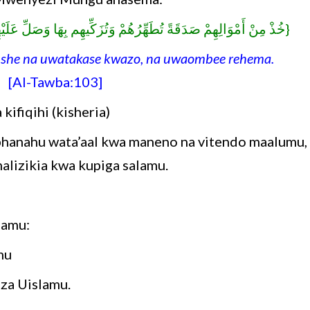
خُذْ مِنْ أَمْوَالِهِمْ صَدَقَةً تُطَهِّرُهُمْ وَتُزَكِّيهِم بِهَا وَصَلِّ عَلَيْه
fishe na uwatakase kwazo, na uwaombee rehema.
]
[Al-Tawba:103]
kifiqihi (kisheria)
anahu wata’aal kwa maneno na vitendo maalumu,
alizikia kwa kupiga salamu.
lamu:
mu
 za Uislamu.