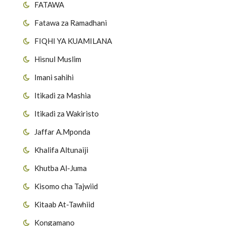
FATAWA
Fatawa za Ramadhani
FIQHI YA KUAMILANA
Hisnul Muslim
Imani sahihi
Itikadi za Mashia
Itikadi za Wakiristo
Jaffar A.Mponda
Khalifa Altunaiji
Khutba Al-Juma
Kisomo cha Tajwiid
Kitaab At-Tawhiid
Kongamano