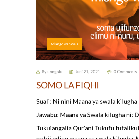
Mlango wa Swala
By
uongofu
Juni 21, 2021
0 Comments
SOMO LA FIQHI
Suali: Ni nini Maana ya swala kilugha 
Jawabu: Maana ya Swala kilugha ni: 
Tukuiangalia Qur’ani Tukufu tutalik
na hii ndiyo maana ya swala kilugha