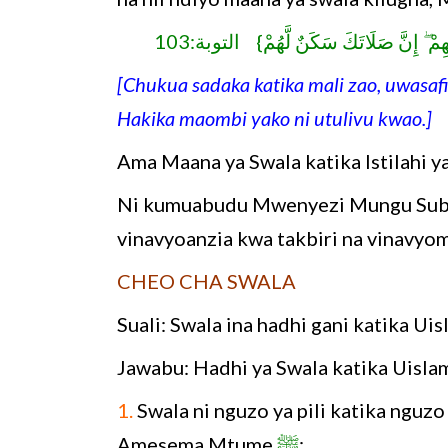
{ِمْ ۖ إِنَّ صَلَاتَكَ سَكَنٌ لَّهُمْ} التوبة:103
[Chukua sadaka katika mali zao, uwasa
Hakika maombi yako ni utulivu kwao.
Ama Maana ya Swala katika Istilahi ya 
Ni kumuabudu Mwenyezi Mungu Subh
vinavyoanzia kwa takbiri na vinavyom
CHEO CHA SWALA
Suali: Swala ina hadhi gani katika Uis
Jawabu: Hadhi ya Swala katika Uisla
1.
Swala ni nguzo ya pili katika nguzo
Amesema Mtume
ﷺ
: