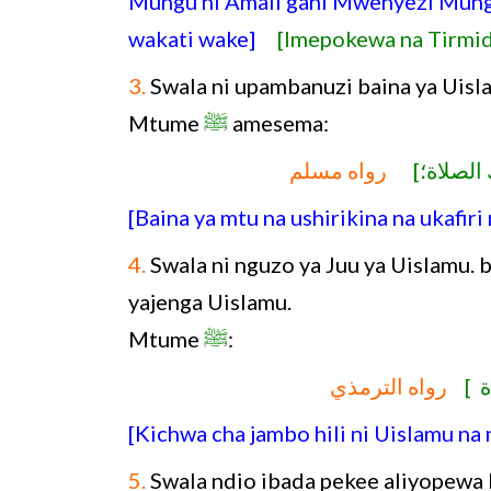
Mungu ni Amali gani Mwenyezi Mung
wakati wake]
[Imepokewa na Tirmid
3.
Swala ni upambanuzi baina ya Uisla
Mtume
ﷺ
amesema:
[َ الصلاة؛
رواه مسلم
[Baina ya mtu na ushirikina na ukafi
4.
Swala ni nguzo ya Juu ya Uislamu
yajenga Uislamu.
Mtume
ﷺ
:
[لاة
رواه الترمذي
[Kichwa cha jambo hili ni Uislamu na
5.
Swala ndio ibada pekee aliyopewa 