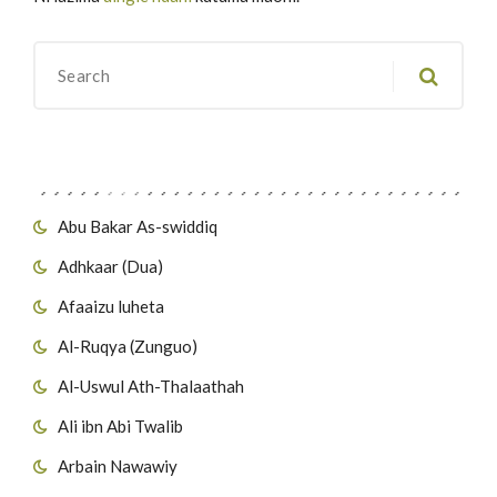
Migawanyo
Abu Bakar As-swiddiq
Adhkaar (Dua)
Afaaizu luheta
Al-Ruqya (Zunguo)
Al-Uswul Ath-Thalaathah
Ali ibn Abi Twalib
Arbain Nawawiy