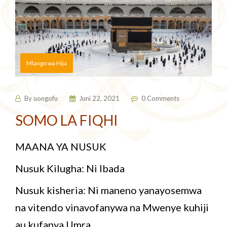
Mlango wa Hija
By
uongofu
Juni 22, 2021
0 Comments
SOMO LA FIQHI
MAANA YA NUSUK
Nusuk Kilugha: Ni Ibada
Nusuk kisheria: Ni maneno yanayosemwa
na vitendo vinavofanywa na Mwenye kuhiji
au kufanya Umra.