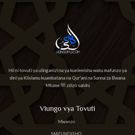
Hii ni tovuti ya ulinganizi na ya kuelemisha watu mafunzo ya
dini ya Kiislamu kuambatana na Qur'ani na Sunna za Bwana
Mtume ﷺ zilizo sahihi
Viungo vya Tovuti
Mwanzo
MAFUNDISHO