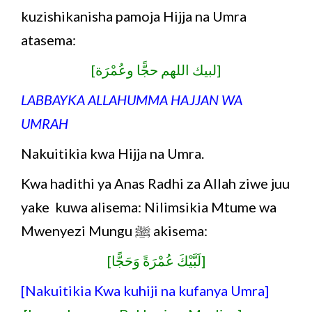
kuzishikanisha pamoja Hijja na Umra
atasema:
[لبيك اللهم حجًّا وعُمْرَة]
LABBAYKA ALLAHUMMA HAJJAN WA
UMRAH
Nakuitikia kwa Hijja na Umra.
Kwa hadithi ya Anas Radhi za Allah ziwe juu
yake kuwa alisema: Nilimsikia Mtume wa
Mwenyezi Mungu ﷺ akisema:
[لَبَّيْكَ عُمْرَةً وَحَجًّا]
[Nakuitikia Kwa kuhiji na kufanya Umra]