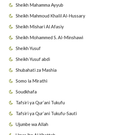
Sheikh Mahamma Ayyub
Sheikh Mahmoud Khalil Al-Hussary
Sheikh Mishari Al Afasiy
Sheikh Mohammed S. Al-Minshawi
Sheikh Yusuf
Sheikh Yusuf abdi
Shubahati za Mashia
Somo la Mirathi
Soudkhafa
Tafsiri ya Qur’ani Tukufu
Tafsiri ya Qur’ani Tukufu-Sauti
Ujumbe wa Allah
Umar ibn Al Khattab