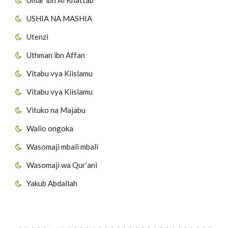
USHIA NA MASHIA
Utenzi
Uthman ibn Affan
Vitabu vya Kiislamu
Vitabu vya Kiislamu
Vituko na Majabu
Walio ongoka
Wasomaji mbali mbali
Wasomaji wa Qur’ani
Yakub Abdallah
Viungo vya Tovuti