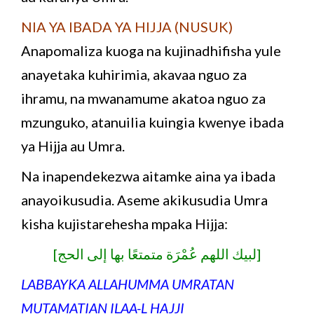
NIA YA IBADA YA HIJJA (NUSUK)
Anapomaliza kuoga na kujinadhifisha yule
anayetaka kuhirimia, akavaa nguo za
ihramu, na mwanamume akatoa nguo za
mzunguko, atanuilia kuingia kwenye ibada
ya Hijja au Umra.
Na inapendekezwa aitamke aina ya ibada
anayoikusudia. Aseme akikusudia Umra
kisha kujistarehesha mpaka Hijja:
[لبيك اللهم عُمْرَة متمتعًا بها إلى الحج]
LABBAYKA ALLAHUMMA UMRATAN
MUTAMATIAN ILAA-L HAJJI