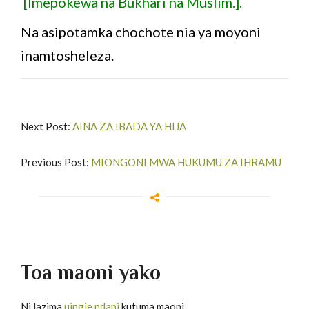
[Imepokewa na Bukhari na Muslim.].
Na asipotamka chochote nia ya moyoni
inamtosheleza.
Next Post:
AINA ZA IBADA YA HIJA
Previous Post:
MIONGONI MWA HUKUMU ZA IHRAMU
Toa maoni yako
Ni lazima
uingie ndani
kutuma maoni.