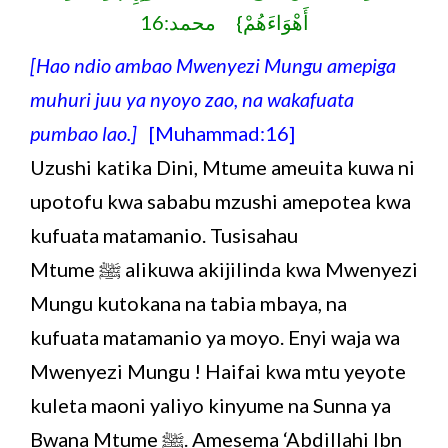
أَهْوَاءَهُمْ} محمد:16
[Hao ndio ambao Mwenyezi Mungu amepiga
muhuri juu ya nyoyo zao, na wakafuata
pumbao lao.]
[Muhammad:16]
Uzushi katika Dini, Mtume ameuita kuwa ni
upotofu kwa sababu mzushi amepotea kwa
kufuata matamanio. Tusisahau
Mtume ﷺ alikuwa akijilinda kwa Mwenyezi
Mungu kutokana na tabia mbaya, na
kufuata matamanio ya moyo. Enyi waja wa
Mwenyezi Mungu ! Haifai kwa mtu yeyote
kuleta maoni yaliyo kinyume na Sunna ya
Bwana Mtume ﷺ. Amesema ‘Abdillahi Ibn