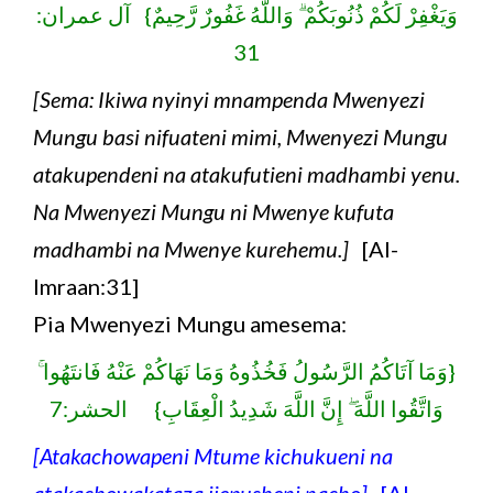
وَيَغْفِرْ لَكُمْ ذُنُوبَكُمْ ۗ وَاللَّهُ غَفُورٌ رَّحِيمٌ} آل عمران:
31
[Sema: Ikiwa nyinyi mnampenda Mwenyezi
Mungu basi nifuateni mimi, Mwenyezi Mungu
atakupendeni na atakufutieni madhambi yenu.
Na Mwenyezi Mungu ni Mwenye kufuta
madhambi na Mwenye kurehemu.]
[Al-
Imraan:31]
Pia Mwenyezi Mungu amesema:
{وَمَا آتَاكُمُ الرَّسُولُ فَخُذُوهُ وَمَا نَهَاكُمْ عَنْهُ فَانتَهُوا ۚ
وَاتَّقُوا اللَّهَ ۖ إِنَّ اللَّهَ شَدِيدُ الْعِقَابِ} الحشر:7
[Atakachowapeni Mtume kichukueni na
atakachowakataza jiepusheni nacho]
[Al-