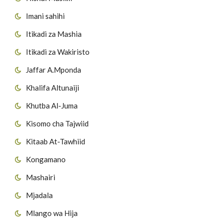
Imani sahihi
Itikadi za Mashia
Itikadi za Wakiristo
Jaffar A.Mponda
Khalifa Altunaiji
Khutba Al-Juma
Kisomo cha Tajwiid
Kitaab At-Tawhiid
Kongamano
Mashairi
Mjadala
Mlango wa Hija