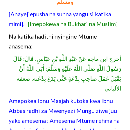
ومسلم
[Anayejiepusha na sunna yangu si katika
mimi].
[Imepokewa na Bukhari na Muslim]
Na katika hadithi nyingine Mtume
anasema:
أخرج ابن ماجه عَنْ عَبْدِ اللَّهِ بْنِ عَبَّاسٍ، قَالَ: قَالَ
رَسُولُ اللَّهِ صَلَّى اللَّهُ عَلَيْهِ وَسَلَّمَ: أَبَى اللَّهُ أَنْ
يَقْبَلَ عَمَلَ صَاحِبِ بِدْعَةٍ حَتَّى يَدَعَ بِدْعَته. ضعفه
الألباني
Amepokea Ibnu Maajah kutoka kwa Ibnu
Abbas radhi za Mwenyezi Mungu ziwe juu
yake amesema : Amesema Mtume rehma na