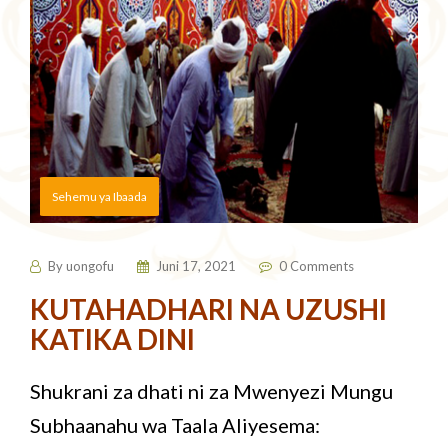
Sehemu ya Ibaada
By
uongofu
Juni 17, 2021
0 Comments
KUTAHADHARI NA UZUSHI
KATIKA DINI
Shukrani za dhati ni za Mwenyezi Mungu
Subhaanahu wa Taala Aliyesema: