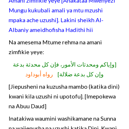
Amani zimfikie yeye [Anakataa Mwenyezi
Mungu kukubali amali ya mtu mzushi
mpaka ache uzushi]. Lakini sheikh Al-
Albaniy ameidhofisha Hadithi hii
Na amesema Mtume rehma na amani
zimfikie yeye:
[وإياكم ومحدثات الأمور، فإن كل محدثة بدعة
وإن كل بدعة ضلالة]
رواه أبوداود
[Jiepusheni na kuzusha mambo (katika dini)
kwani kila uzushi ni upotofu]. [Imepokewa
na Abuu Daud]
Inatakiwa waumini washikamane na Sunna
na wajiepusha na uzushi katika Dini. Kwani