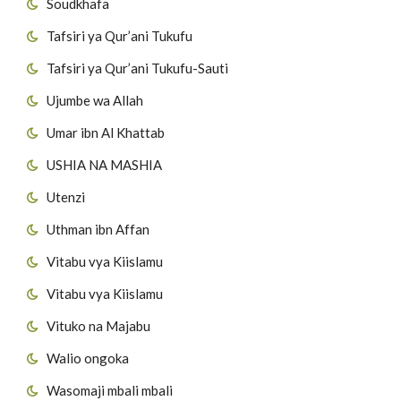
Soudkhafa
Tafsiri ya Qur’ani Tukufu
Tafsiri ya Qur’ani Tukufu-Sauti
Ujumbe wa Allah
Umar ibn Al Khattab
USHIA NA MASHIA
Utenzi
Uthman ibn Affan
Vitabu vya Kiislamu
Vitabu vya Kiislamu
Vituko na Majabu
Walio ongoka
Wasomaji mbali mbali