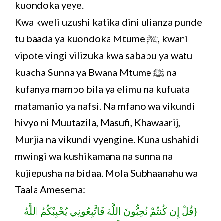
kuondoka yeye.
Kwa kweli uzushi katika dini ulianza punde
tu baada ya kuondoka Mtume ﷺ, kwani
vipote vingi vilizuka kwa sababu ya watu
kuacha Sunna ya Bwana Mtume ﷺ na
kufanya mambo bila ya elimu na kufuata
matamanio ya nafsi. Na mfano wa vikundi
hivyo ni Muutazila, Masufi, Khawaarij,
Murjia na vikundi vyengine. Kuna ushahidi
mwingi wa kushikamana na sunna na
kujiepusha na bidaa. Mola Subhaanahu wa
Taala Amesema:
{قُلْ إِن كُنتُمْ تُحِبُّونَ اللَّهَ فَاتَّبِعُونِي يُحْبِبْكُمُ اللَّهُ