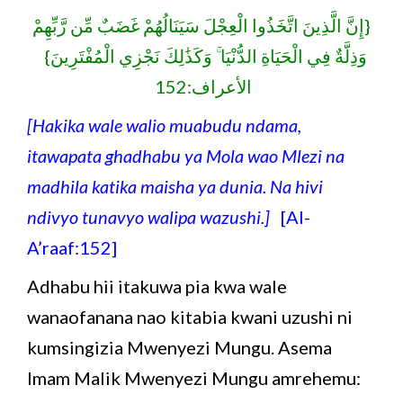
{إِنَّ الَّذِينَ اتَّخَذُوا الْعِجْلَ سَيَنَالُهُمْ غَضَبٌ مِّن رَّبِّهِمْ
وَذِلَّةٌ فِي الْحَيَاةِ الدُّنْيَا ۚ وَكَذَٰلِكَ نَجْزِي الْمُفْتَرِينَ}
الأعراف:152
[Hakika wale walio muabudu ndama,
itawapata ghadhabu ya Mola wao Mlezi na
madhila katika maisha ya dunia. Na hivi
ndivyo tunavyo walipa wazushi.]
[Al-
A’raaf:152]
Adhabu hii itakuwa pia kwa wale
wanaofanana nao kitabia kwani uzushi ni
kumsingizia Mwenyezi Mungu. Asema
Imam Malik Mwenyezi Mungu amrehemu: