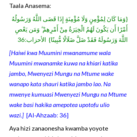
Taala Anasema:
{وَمَا كَانَ لِمُؤْمِنٍ وَلَا مُؤْمِنَةٍ إِذَا قَضَى اللَّهُ وَرَسُولُهُ
أَمْرًا أَن يَكُونَ لَهُمُ الْخِيَرَةُ مِنْ أَمْرِهِمْ ۗ وَمَن يَعْصِ
اللَّهَ وَرَسُولَهُ فَقَدْ ضَلَّ ضَلَالًا مُّبِينًا} الأحزاب:36
[Haiwi kwa Muumini mwanamume wala
Muumini mwanamke kuwa na khiari katika
jambo, Mwenyezi Mungu na Mtume wake
wanapo kata shauri katika jambo lao. Na
mwenye kumuasi Mwenyezi Mungu na Mtume
wake basi hakika amepotea upotofu ulio
wazi.]
[Al-Ahzaab: 36]
Aya hizi zanaonesha kwamba yoyote