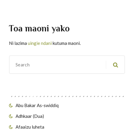
Toa maoni yako
Ni lazima
uingie ndani
kutuma maoni.
Migawanyo
Abu Bakar As-swiddiq
Adhkaar (Dua)
Afaaizu luheta