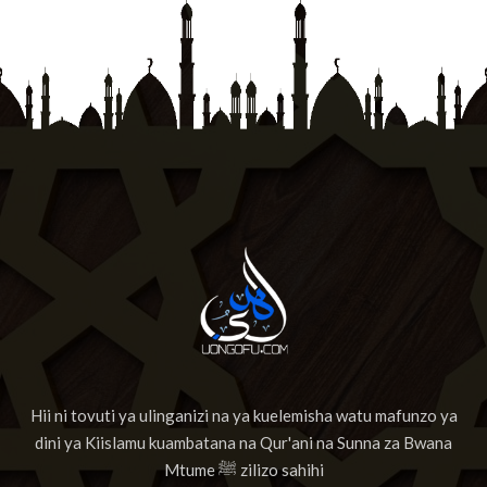
Hii ni tovuti ya ulinganizi na ya kuelemisha watu mafunzo ya
dini ya Kiislamu kuambatana na Qur'ani na Sunna za Bwana
Mtume ﷺ zilizo sahihi