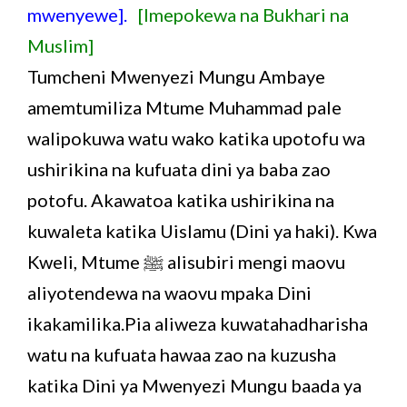
mwenyewe].
[Imepokewa na Bukhari na
Muslim]
Tumcheni Mwenyezi Mungu Ambaye
amemtumiliza Mtume Muhammad pale
walipokuwa watu wako katika upotofu wa
ushirikina na kufuata dini ya baba zao
potofu. Akawatoa katika ushirikina na
kuwaleta katika Uislamu (Dini ya haki). Kwa
Kweli, Mtume ﷺ alisubiri mengi maovu
aliyotendewa na waovu mpaka Dini
ikakamilika.Pia aliweza kuwatahadharisha
watu na kufuata hawaa zao na kuzusha
katika Dini ya Mwenyezi Mungu baada ya