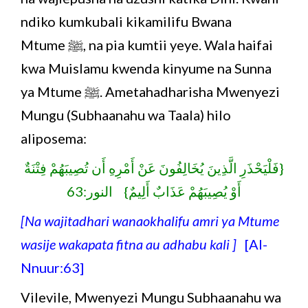
ndiko kumkubali kikamilifu Bwana
Mtume ﷺ, na pia kumtii yeye. Wala haifai
kwa Muislamu kwenda kinyume na Sunna
ya Mtume ﷺ. Ametahadharisha Mwenyezi
Mungu (Subhaanahu wa Taala) hilo
aliposema:
{فَلْيَحْذَرِ الَّذِينَ يُخَالِفُونَ عَنْ أَمْرِهِ أَن تُصِيبَهُمْ فِتْنَةٌ
أَوْ يُصِيبَهُمْ عَذَابٌ أَلِيمٌ} النور:63
[Na wajitadhari wanaokhalifu amri ya Mtume
wasije wakapata fitna au adhabu kali ]
[Al-
Nnuur:63]
Vilevile, Mwenyezi Mungu Subhaanahu wa