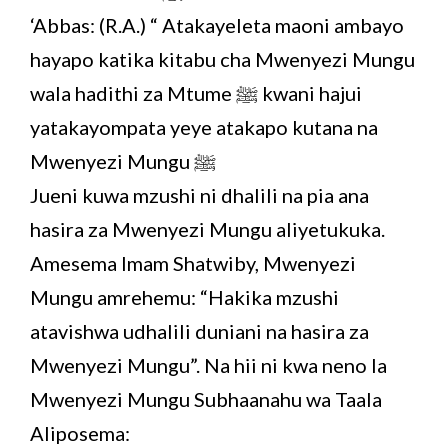
‘Abbas: (R.A.) “ Atakayeleta maoni ambayo
hayapo katika kitabu cha Mwenyezi Mungu
wala hadithi za Mtume ﷺ kwani hajui
yatakayompata yeye atakapo kutana na
Mwenyezi Mungu ﷺ
Jueni kuwa mzushi ni dhalili na pia ana
hasira za Mwenyezi Mungu aliyetukuka.
Amesema Imam Shatwiby, Mwenyezi
Mungu amrehemu: “Hakika mzushi
atavishwa udhalili duniani na hasira za
Mwenyezi Mungu”. Na hii ni kwa neno la
Mwenyezi Mungu Subhaanahu wa Taala
Aliposema: