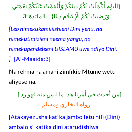
{الْيَوْمَ أَكْمَلْتُ لَكُمْ دِينَكُمْ وَأَتْمَمْتُ عَلَيْكُمْ نِعْمَتِي
وَرَضِيتُ لَكُمُ الْإِسْلَامَ دِينًا} المائدة :3
[Leo nimekukamiliishieni Dini yenu, na
nimekutimizieni neema yangu, na
nimekupendeleeni UISLAMU uwe ndiyo Dini.
]
[Al-Maaida:3]
Na rehma na amani zimfikie Mtume wetu
aliyesema:
[من أحدث في أمرنا هذا ما ليس منه فهو رد ]
رواه البخاري ومسلم
[Atakayezusha katika jambo letu hili (Dini)
ambalo si katika dini atarudishiwa