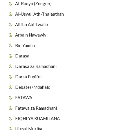
Al-Ruqya (Zunguo)
Al-Uswul Ath-Thalaathah
Ali ibn Abi Twalib
Arbain Nawawiy
Bin Yamiin
Darasa
Darasa za Ramadhani
Darsa Fupifui
Debates/Mdahalo
FATAWA
Fatawa za Ramadhani
FIQHI YA KUAMILANA
Hisnul Muslim