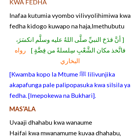
KWA FEDHA
Inafaa kutumia vyombo vilivyolihimiwa kwa
fedha kidogo kuwapo na haja,Imethubutu
[ أنَّ قدَحَ النبيِّ صلَّى اللهُ عليه وسلَّم انكسَرَ،
فاتَّخذ مكان الشَّعْبِ سِلسلةً من فِضَّةٍ ]
رواه
البخاري
[Kwamba kopo la Mtume ﷺ lilivunjika
akapafunga pale palipopasuka kwa silsila ya
fedha. [Imepokewa na Bukhari].
MAS’ALA
Uvaaji dhahabu kwa wanaume
Haifai kwa mwanamume kuvaa dhahabu,