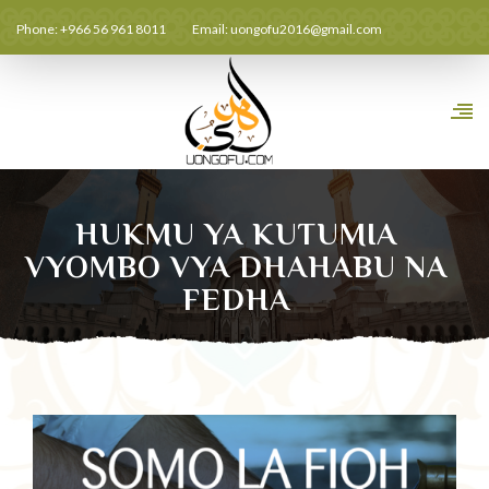
Phone: +966 56 961 8011
Email:
uongofu2016@gmail.com
HUKMU YA KUTUMIA
VYOMBO VYA DHAHABU NA
FEDHA