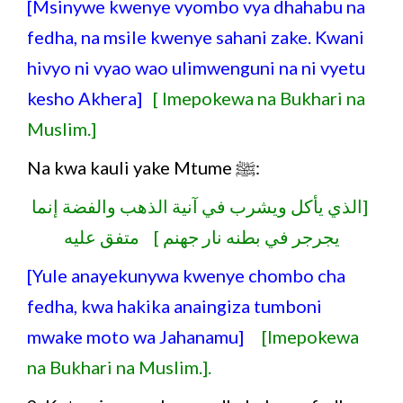
[Msinywe kwenye vyombo vya dhahabu na
fedha, na msile kwenye sahani zake. Kwani
hivyo ni vyao wao ulimwenguni na ni vyetu
kesho Akhera]
[ Imepokewa na Bukhari na
Muslim.]
Na kwa kauli yake Mtume ﷺ:
[الذي يأكل ويشرب في آنية الذهب والفضة إنما
يجرجر في بطنه نار جهنم ] متفق عليه
[Yule anayekunywa kwenye chombo cha
fedha, kwa hakika anaingiza tumboni
mwake moto wa Jahanamu]
[Imepokewa
na Bukhari na Muslim.].