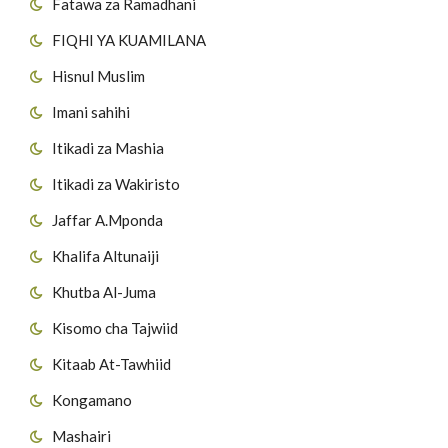
Fatawa za Ramadhani
FIQHI YA KUAMILANA
Hisnul Muslim
Imani sahihi
Itikadi za Mashia
Itikadi za Wakiristo
Jaffar A.Mponda
Khalifa Altunaiji
Khutba Al-Juma
Kisomo cha Tajwiid
Kitaab At-Tawhiid
Kongamano
Mashairi