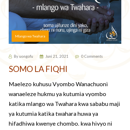
Mlango wa Twahara
By
uongofu
Juni 21, 2021
0 Comments
SOMO LA FIQHI
Maelezo kuhusu Vyombo Wanachuoni
wanaeleze hukmu ya kutumia vyombo
katika mlango wa Twahara kwa sababu maji
ya kutumia katika twahara huwa ya
hifadhiwa kwenye chombo. kwa hivyo ni