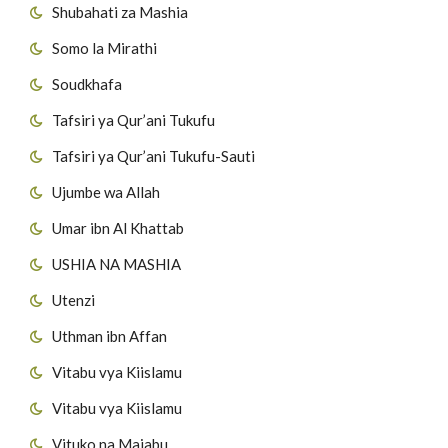
Shubahati za Mashia
Somo la Mirathi
Soudkhafa
Tafsiri ya Qur’ani Tukufu
Tafsiri ya Qur’ani Tukufu-Sauti
Ujumbe wa Allah
Umar ibn Al Khattab
USHIA NA MASHIA
Utenzi
Uthman ibn Affan
Vitabu vya Kiislamu
Vitabu vya Kiislamu
Vituko na Majabu