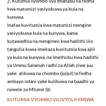
2. Kutumia vyombo vya dhahabu na fedha
kwa matumizi yasiyokuwa ya kula na
kunywa.
Inafaa kuvitumia kwa matumizi mengine
yasiyokuwa kula na kunywa, kama
kutawadhia na mengineo kwa hadithi ilio
tangulia kuwa imekaza kuvitumia kwa ajili
ya kula na kunywa, na imethubu kwa hadithi
ya Ummu Salamah radhi za Allah ziwe juu
yake alikuwa na chombo (juljul) la fedha
ambayo ndani yake kulikuwa na baadhi ya
nywele za Mtume ﷺ.
KUTUMIA VYOMBO VILIVYOLIHIMIWA