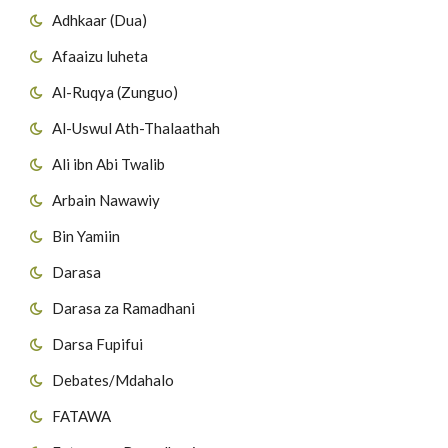
Adhkaar (Dua)
Afaaizu luheta
Al-Ruqya (Zunguo)
Al-Uswul Ath-Thalaathah
Ali ibn Abi Twalib
Arbain Nawawiy
Bin Yamiin
Darasa
Darasa za Ramadhani
Darsa Fupifui
Debates/Mdahalo
FATAWA