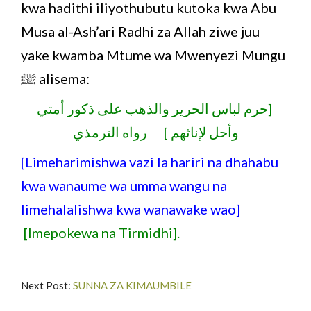
kwa hadithi iliyothubutu kutoka kwa Abu
Musa al-Ash’ari Radhi za Allah ziwe juu
yake kwamba Mtume wa Mwenyezi Mungu
ﷺ alisema:
[حرم لباس الحرير والذهب على ذكور أمتي
وأحل لإناثهم ] رواه الترمذي
[Limeharimishwa vazi la hariri na dhahabu
kwa wanaume wa umma wangu na
limehalalishwa kwa wanawake wao]
[Imepokewa na Tirmidhi].
Next Post:
SUNNA ZA KIMAUMBILE