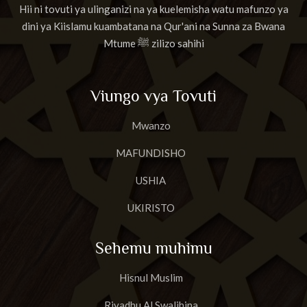
Hii ni tovuti ya ulinganizi na ya kuelemisha watu mafunzo ya
dini ya Kiislamu kuambatana na Qur'ani na Sunna za Bwana
Mtume ﷺ zilizo sahihi
Viungo vya Tovuti
Mwanzo
MAFUNDISHO
USHIA
UKIRISTO
Sehemu muhimu
Hisnul Muslim
Riyadhu Al Swalihina