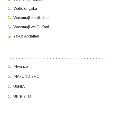
Walio ongoka
Wasomaji mbali mbali
Wasomaji wa Qur’ani
Yakub Abdallah
Viungo vya Tovuti
Mwanzo
MAFUNDISHO
USHIA
UKIRISTO