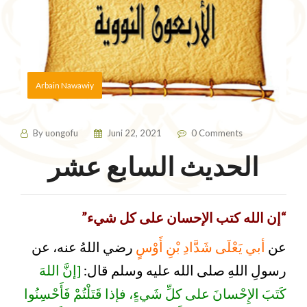
Arbain Nawawiy
By
uongofu
Juni 22, 2021
0 Comments
الحديث السابع عشر
“إن الله كتب الإحسان على كل شيء”
عن
أبي يَعْلَى شَدَّادِ بْنِ أَوْسٍ
رضي اللهُ عنه، عن
رسولِ اللهِ صلى الله عليه وسلم قال:
[إنَّ اللهَ
كَتَبَ الإِحْسانَ على كلِّ شَيءٍ، فإذا قَتَلْتُمْ فَأَحْسِنُوا