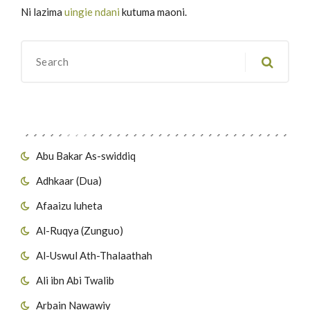
Ni lazima
uingie ndani
kutuma maoni.
Migawanyo
Abu Bakar As-swiddiq
Adhkaar (Dua)
Afaaizu luheta
Al-Ruqya (Zunguo)
Al-Uswul Ath-Thalaathah
Ali ibn Abi Twalib
Arbain Nawawiy