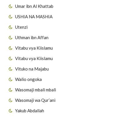
Umar ibn Al Khattab
USHIA NA MASHIA
Utenzi
Uthman ibn Affan
Vitabu vya Kiislamu
Vitabu vya Kiislamu
Vituko na Majabu
Walio ongoka
Wasomaji mbali mbali
Wasomaji wa Qur’ani
Yakub Abdallah
Viungo vya Tovuti