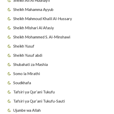
Sheikh Ali Al Hudhayfi
Sheikh Mahamma Ayyub
Sheikh Mahmoud Khalil Al-Hussary
Sheikh Mishari Al Afasiy
Sheikh Mohammed S. Al-Minshawi
Sheikh Yusuf
Sheikh Yusuf abdi
Shubahati za Mashia
Somo la Mirathi
Soudkhafa
Tafsiri ya Qur’ani Tukufu
Tafsiri ya Qur’ani Tukufu-Sauti
Ujumbe wa Allah