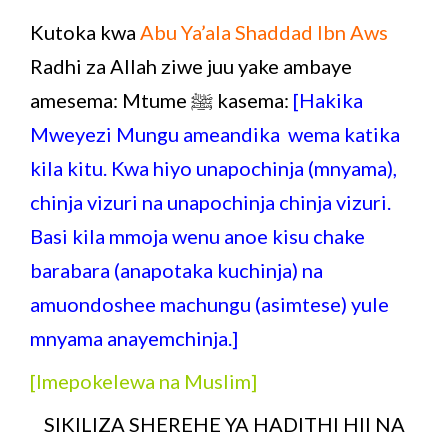
Kutoka kwa
Abu Ya’ala Shaddad Ibn Aws
Radhi za Allah ziwe juu yake ambaye
amesema: Mtume ﷺ kasema:
[Hakika
Mweyezi Mungu ameandika wema katika
kila kitu. Kwa hiyo unapochinja (mnyama),
chinja vizuri na unapochinja chinja vizuri.
Basi kila mmoja wenu anoe kisu chake
barabara (anapotaka kuchinja) na
amuondoshee machungu (asimtese) yule
mnyama anayemchinja.]
[Imepokelewa na Muslim]
SIKILIZA SHEREHE YA HADITHI HII NA