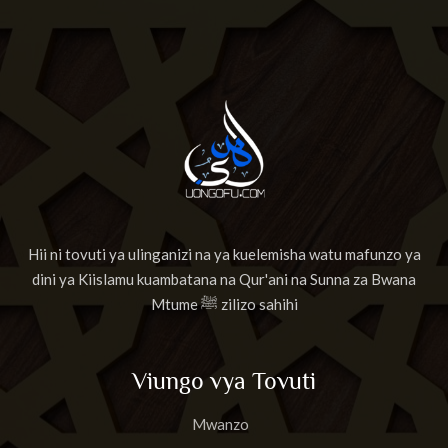
Hii ni tovuti ya ulinganizi na ya kuelemisha watu mafunzo ya
dini ya Kiislamu kuambatana na Qur'ani na Sunna za Bwana
Mtume ﷺ zilizo sahihi
Viungo vya Tovuti
Mwanzo