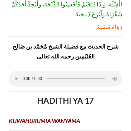
الْقِتْلَةَ، وَإذَا ذَبَحْتُمْ فَأَحْسِنُوا الذِّبْحَةَ، ولْيُحِدَّ أَحَدُكُمْ
شَفْرَتَهُ ولْيُرِحْ ذَبيحَتَهُ
رَوَاهُ مُسْلِمٌ
شرح الحديث مع فضيلة الشيخ مُحَمّد بن صَالِح
العُثَيْمِين رحمه الله تعالى
HADITHI YA 17
KUWAHURUMIA WANYAMA