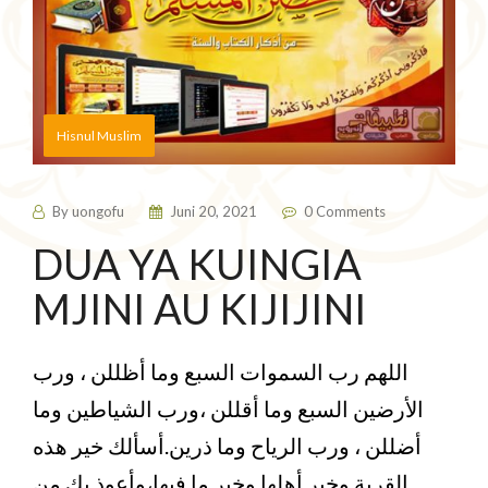
Hisnul Muslim
By
uongofu
Juni 20, 2021
0 Comments
DUA YA KUINGIA
MJINI AU KIJIJINI
اللهم رب السموات السبع وما أظللن ، ورب
الأرضين السبع وما أقللن ،ورب الشياطين وما
أضللن ، ورب الرياح وما ذرين.أسألك خير هذه
القرية وخير أهلها وخير ما فيها،وأعوذ بك من