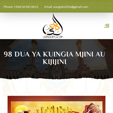
Phone: +966 56 961 8011
Email:
uongofu2016@gmail.com
98 DUA YA KUINGIA MJINI AU
KIJIJINI