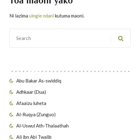
Toa maoni yako
Ni lazima
uingie ndani
kutuma maoni.
Migawanyo
Abu Bakar As-swiddiq
Adhkaar (Dua)
Afaaizu luheta
Al-Ruqya (Zunguo)
Al-Uswul Ath-Thalaathah
Ali ibn Abi Twalib