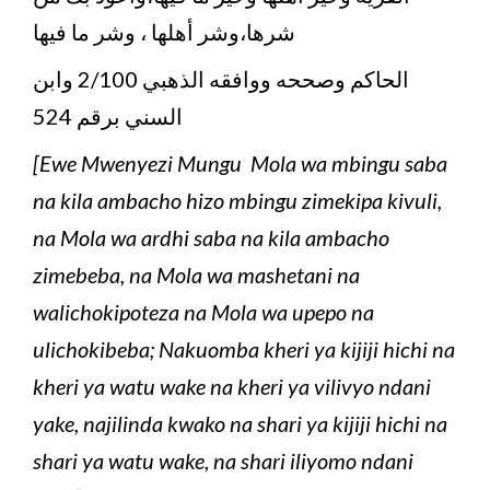
شرها،وشر أهلها ، وشر ما فيها
الحاكم وصححه ووافقه الذهبي 2/100 وابن
السني برقم 524
[Ewe Mwenyezi Mungu Mola wa mbingu saba
na kila ambacho hizo mbingu zimekipa kivuli,
na Mola wa ardhi saba na kila ambacho
zimebeba, na Mola wa mashetani na
walichokipoteza na Mola wa upepo na
ulichokibeba; Nakuomba kheri ya kijiji hichi na
kheri ya watu wake na kheri ya vilivyo ndani
yake, najilinda kwako na shari ya kijiji hichi na
shari ya watu wake, na shari iliyomo ndani