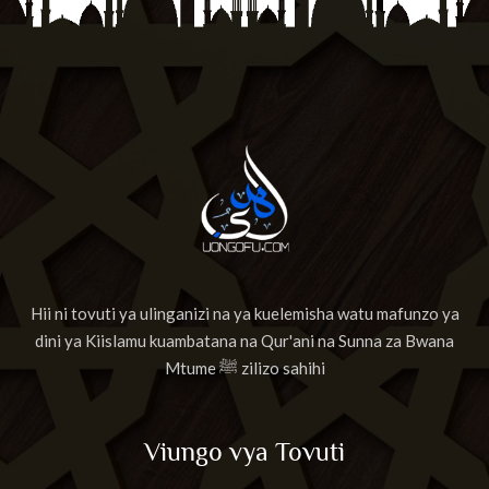
Hii ni tovuti ya ulinganizi na ya kuelemisha watu mafunzo ya
dini ya Kiislamu kuambatana na Qur'ani na Sunna za Bwana
Mtume ﷺ zilizo sahihi
Viungo vya Tovuti