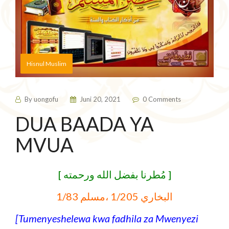
Hisnul Muslim
By
uongofu
Juni 20, 2021
0 Comments
DUA BAADA YA
MVUA
[ مُطرنا بفضل الله ورحمته ]
البخاري 1/205 ،مسلم 1/83
[Tumenyeshelewa kwa fadhila za Mwenyezi