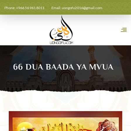
Phone: +966 56 961 8011
Email:
uongofu2016@gmail.com
66 DUA BAADA YA MVUA