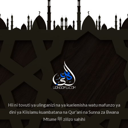
Hii ni tovuti ya ulinganizi na ya kuelemisha watu mafunzo ya
dini ya Kiislamu kuambatana na Qur'ani na Sunna za Bwana
Mtume ﷺ zilizo sahihi