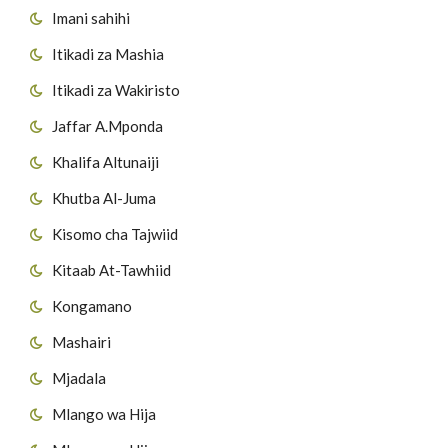
Imani sahihi
Itikadi za Mashia
Itikadi za Wakiristo
Jaffar A.Mponda
Khalifa Altunaiji
Khutba Al-Juma
Kisomo cha Tajwiid
Kitaab At-Tawhiid
Kongamano
Mashairi
Mjadala
Mlango wa Hija