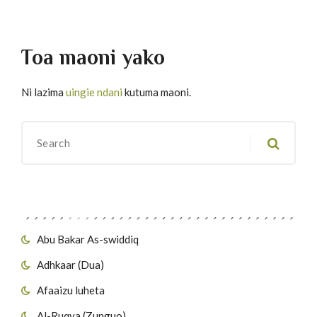
Toa maoni yako
Ni lazima
uingie ndani
kutuma maoni.
Migawanyo
Abu Bakar As-swiddiq
Adhkaar (Dua)
Afaaizu luheta
Al-Ruqya (Zunguo)