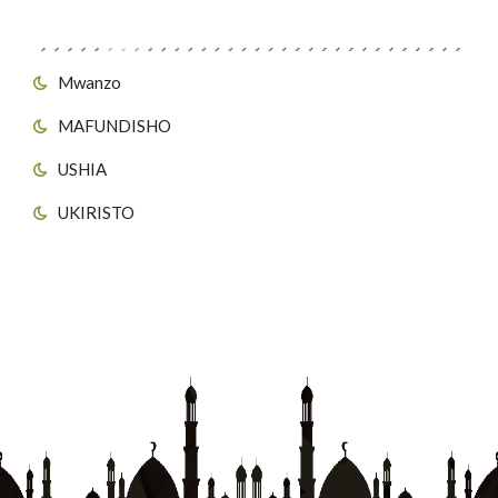
Viungo vya Tovuti
Mwanzo
MAFUNDISHO
USHIA
UKIRISTO