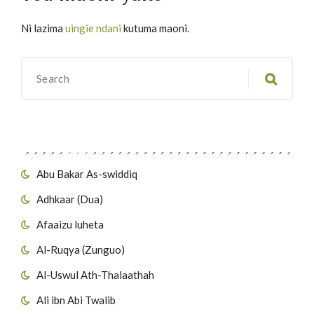
Ni lazima
uingie ndani
kutuma maoni.
Migawanyo
Abu Bakar As-swiddiq
Adhkaar (Dua)
Afaaizu luheta
Al-Ruqya (Zunguo)
Al-Uswul Ath-Thalaathah
Ali ibn Abi Twalib