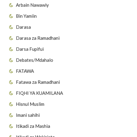
Arbain Nawawiy
Bin Yamiin
Darasa
Darasa za Ramadhani
Darsa Fupifui
Debates/Mdahalo
FATAWA
Fatawa za Ramadhani
FIQHI YA KUAMILANA
Hisnul Muslim
Imani sahihi
Itikadi za Mashia
Itikadi za Wakiristo