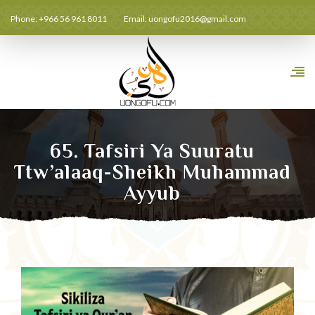
Phone: +966 56 961 8011
Email:
uongofu2016@gmail.com
65. Tafsiri Ya Suuratu
Ttw’alaaq-Sheikh Muhammad
Ayyub