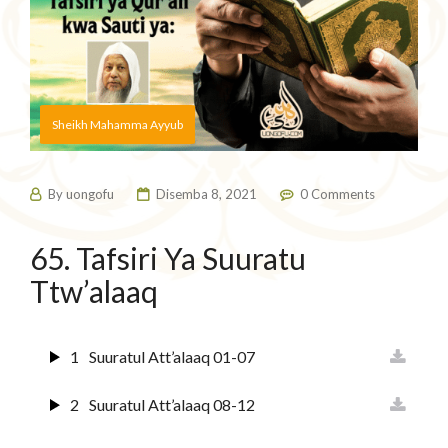
Sheikh Mahamma Ayyub
By
uongofu
Disemba 8, 2021
0 Comments
65. Tafsiri Ya Suuratu
Ttw’alaaq
1
Suuratul Att’alaaq 01-07
2
Suuratul Att’alaaq 08-12