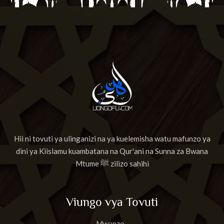
Hii ni tovuti ya ulinganizi na ya kuelemisha watu mafunzo ya
dini ya Kiislamu kuambatana na Qur'ani na Sunna za Bwana
Mtume ﷺ zilizo sahihi
Viungo vya Tovuti
Mwanzo