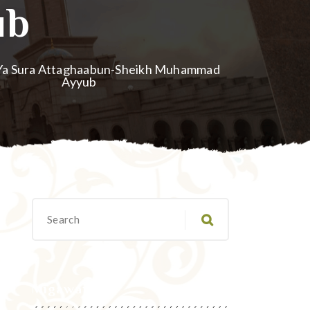
ub
i Ya Sura Attaghaabun-Sheikh Muhammad
Ayyub
Migawanyo