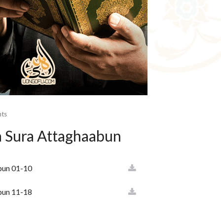
ts
Ya Sura Attaghaabun
bun 01-10
bun 11-18