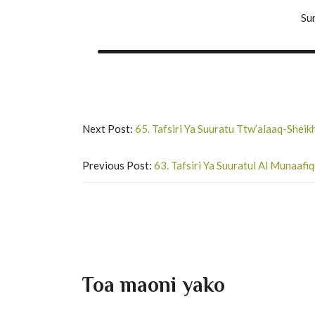
Su
Next Post:
65. Tafsiri Ya Suuratu Ttw’alaaq-She
Previous Post:
63. Tafsiri Ya Suuratul Al Munaa
Toa maoni yako