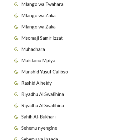
Mlango wa Twahara
Mlango wa Zaka
Mlango wa Zaka
Msomaji Samir Izzat
Muhadhara
Muislamu Mpiya
Munshid Yusuf Calibso
Rashid Alheidy
Riyadhu Al Swalihina
Riyadhu Al Swalihina
Sahih Al-Bukhari
Sehemu nyengine
Sehemu ya Ibaada