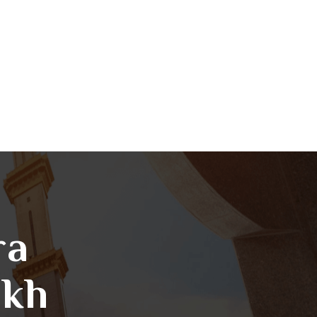
ra
ikh