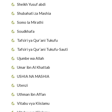
Sheikh Yusuf abdi
Shubahati za Mashia
Somo la Mirathi
Soudkhafa
Tafsiri ya Qur’ani Tukufu
Tafsiri ya Qur’ani Tukufu-Sauti
Ujumbe wa Allah
Umar ibn Al Khattab
USHIA NA MASHIA
Utenzi
Uthman ibn Affan
Vitabu vya Kiislamu