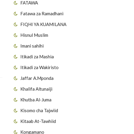
FATAWA
Fatawa za Ramadhani
FIQHI YA KUAMILANA
Hisnul Muslim
Imani sahihi
Itikadi za Mashia
Itikadi za Wakiristo
Jaffar A.Mponda
Khalifa Altunaiji
Khutba Al-Juma
Kisomo cha Tajwiid
Kitaab At-Tawhiid
Kongamano