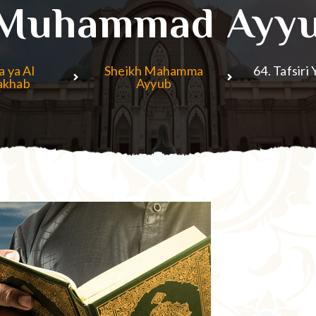
Muhammad Ayy
a ya Al
Sheikh Mahamma
64. Tafsir
akhab
Ayyub