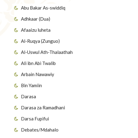
Abu Bakar As-swiddiq
Adhkaar (Dua)
Afaaizu luheta
Al-Ruqya (Zunguo)
Al-Uswul Ath-Thalaathah
Ali ibn Abi Twalib
Arbain Nawawiy
Bin Yamiin
Darasa
Darasa za Ramadhani
Darsa Fupifui
Debates/Mdahalo