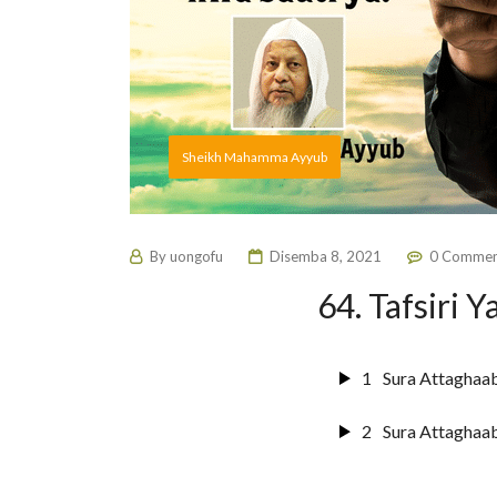
Sheikh Mahamma Ayyub
By
uongofu
Disemba 8, 2021
0 Commen
64. Tafsiri 
1
Sura Attaghaa
2
Sura Attaghaa