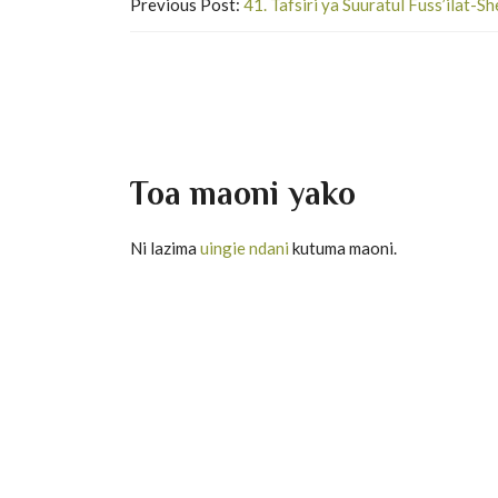
Previous Post:
41. Tafsiri ya Suuratul Fuss’ilat-
Toa maoni yako
Ni lazima
uingie ndani
kutuma maoni.