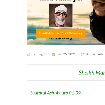
Sheikh Mahmoud Khalil Al-Hussary
By
uongofu
Juni 25, 2021
0 Comments
Sheikh Mah
Suuratul Ash-shuura 01-09