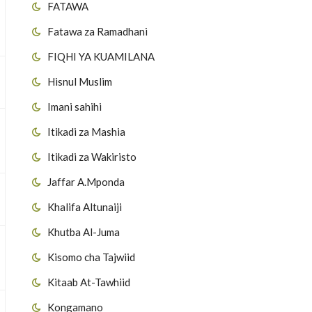
FATAWA
Fatawa za Ramadhani
FIQHI YA KUAMILANA
Hisnul Muslim
Imani sahihi
Itikadi za Mashia
Itikadi za Wakiristo
Jaffar A.Mponda
Khalifa Altunaiji
Khutba Al-Juma
Kisomo cha Tajwiid
Kitaab At-Tawhiid
Kongamano