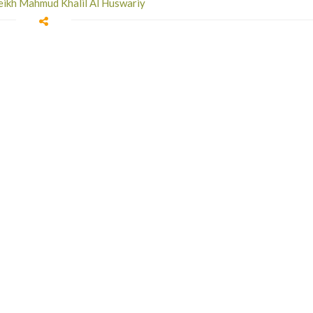
Sheikh Mahmud Khalil Al Huswariy