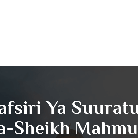
afsiri Ya Suurat
a-Sheikh Mahmud