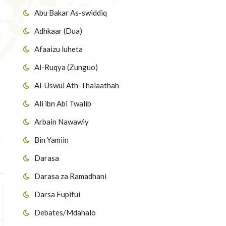
Abu Bakar As-swiddiq
Adhkaar (Dua)
Afaaizu luheta
Al-Ruqya (Zunguo)
Al-Uswul Ath-Thalaathah
Ali ibn Abi Twalib
Arbain Nawawiy
Bin Yamiin
Darasa
Darasa za Ramadhani
Darsa Fupifui
Debates/Mdahalo