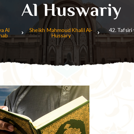
Al Huswariy
ya Al
Sheikh Mahmoud Khalil Al-
42. Tafsir
hab
Hussary