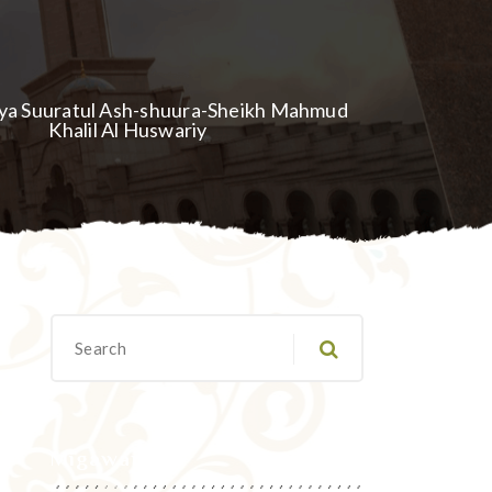
i ya Suuratul Ash-shuura-Sheikh Mahmud
Khalil Al Huswariy
Migawanyo