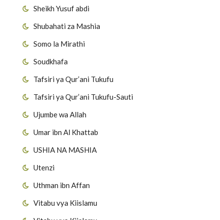
Sheikh Yusuf abdi
Shubahati za Mashia
Somo la Mirathi
Soudkhafa
Tafsiri ya Qur’ani Tukufu
Tafsiri ya Qur’ani Tukufu-Sauti
Ujumbe wa Allah
Umar ibn Al Khattab
USHIA NA MASHIA
Utenzi
Uthman ibn Affan
Vitabu vya Kiislamu