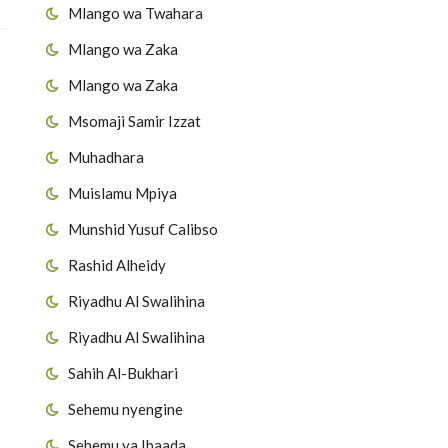
Mlango wa Twahara
Mlango wa Zaka
Mlango wa Zaka
Msomaji Samir Izzat
Muhadhara
Muislamu Mpiya
Munshid Yusuf Calibso
Rashid Alheidy
Riyadhu Al Swalihina
Riyadhu Al Swalihina
Sahih Al-Bukhari
Sehemu nyengine
Sehemu ya Ibaada