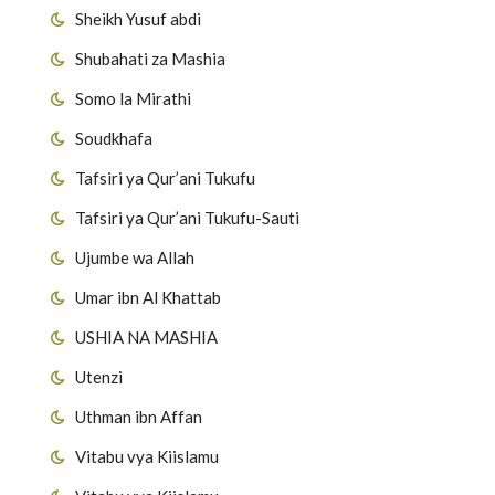
Sheikh Yusuf abdi
Shubahati za Mashia
Somo la Mirathi
Soudkhafa
Tafsiri ya Qur’ani Tukufu
Tafsiri ya Qur’ani Tukufu-Sauti
Ujumbe wa Allah
Umar ibn Al Khattab
USHIA NA MASHIA
Utenzi
Uthman ibn Affan
Vitabu vya Kiislamu