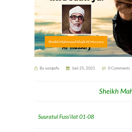
Sheikh Mahmoud Khalil Al-Hussary
By
uongofu
Juni 25, 2021
0 Comments
Sheikh Mah
Suuratul Fuss’ilat 01-08