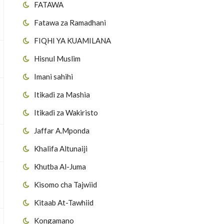
FATAWA
Fatawa za Ramadhani
FIQHI YA KUAMILANA
Hisnul Muslim
Imani sahihi
Itikadi za Mashia
Itikadi za Wakiristo
Jaffar A.Mponda
Khalifa Altunaiji
Khutba Al-Juma
Kisomo cha Tajwiid
Kitaab At-Tawhiid
Kongamano