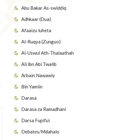
Abu Bakar As-swiddiq
Adhkaar (Dua)
Afaaizu luheta
Al-Ruqya (Zunguo)
Al-Uswul Ath-Thalaathah
Ali ibn Abi Twalib
Arbain Nawawiy
Bin Yamiin
Darasa
Darasa za Ramadhani
Darsa Fupifui
Debates/Mdahalo