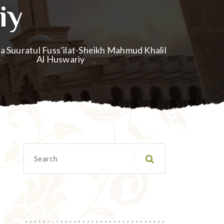
iy
 ya Suuratul Fuss’ilat-Sheikh Mahmud Khalil
Al Huswariy
Migawanyo