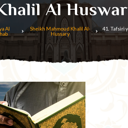
Khalil Al Huswar
ya Al
Sheikh Mahmoud Khalil Al-
41. Tafsiri
hab
Hussary