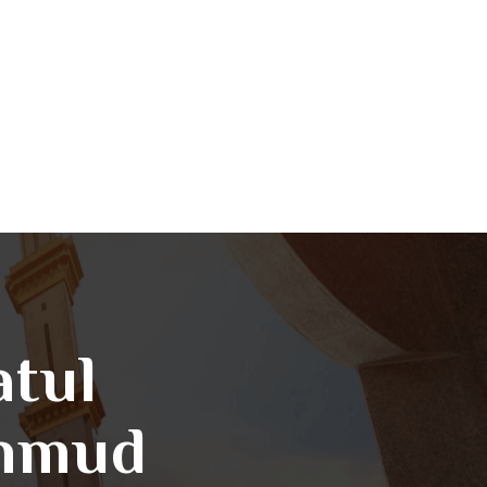
atul
ahmud