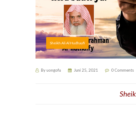
Sheikh Ali Al Hudhayfi
By
uongofu
Juni 25, 2021
0 Comments
Sheik