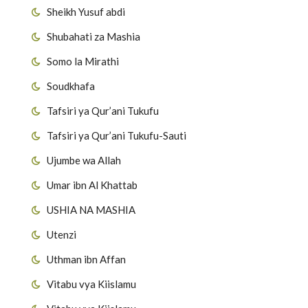
Sheikh Yusuf abdi
Shubahati za Mashia
Somo la Mirathi
Soudkhafa
Tafsiri ya Qur’ani Tukufu
Tafsiri ya Qur’ani Tukufu-Sauti
Ujumbe wa Allah
Umar ibn Al Khattab
USHIA NA MASHIA
Utenzi
Uthman ibn Affan
Vitabu vya Kiislamu