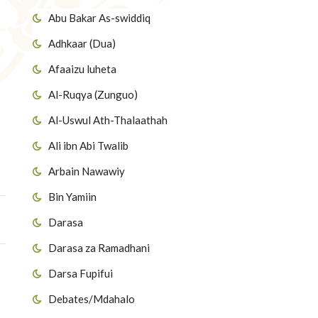
Abu Bakar As-swiddiq
Adhkaar (Dua)
Afaaizu luheta
Al-Ruqya (Zunguo)
Al-Uswul Ath-Thalaathah
Ali ibn Abi Twalib
Arbain Nawawiy
Bin Yamiin
Darasa
Darasa za Ramadhani
Darsa Fupifui
Debates/Mdahalo