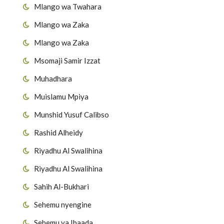
Mlango wa Twahara
Mlango wa Zaka
Mlango wa Zaka
Msomaji Samir Izzat
Muhadhara
Muislamu Mpiya
Munshid Yusuf Calibso
Rashid Alheidy
Riyadhu Al Swalihina
Riyadhu Al Swalihina
Sahih Al-Bukhari
Sehemu nyengine
Sehemu ya Ibaada