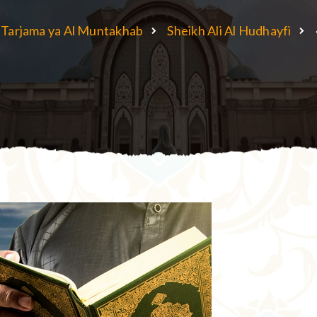
Tarjama ya Al Muntakhab
Sheikh Ali Al Hudhayfi