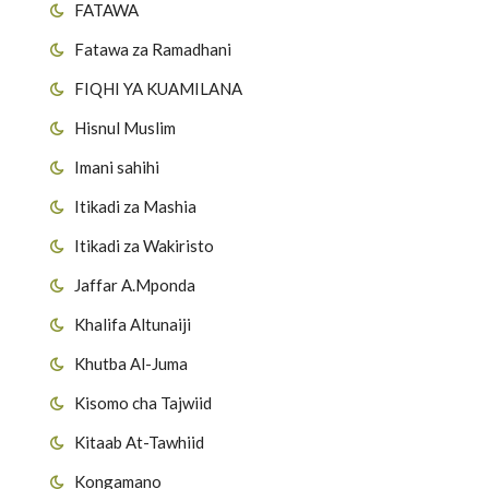
FATAWA
Fatawa za Ramadhani
FIQHI YA KUAMILANA
Hisnul Muslim
Imani sahihi
Itikadi za Mashia
Itikadi za Wakiristo
Jaffar A.Mponda
Khalifa Altunaiji
Khutba Al-Juma
Kisomo cha Tajwiid
Kitaab At-Tawhiid
Kongamano