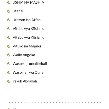
USHIA NA MASHIA
Utenzi
Uthman ibn Affan
Vitabu vya Kiislamu
Vitabu vya Kiislamu
Vituko na Majabu
Walio ongoka
Wasomaji mbali mbali
Wasomaji wa Qur’ani
Yakub Abdallah
Viungo vya Tovuti