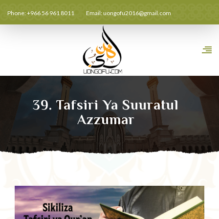
Phone: +966 56 961 8011
Email:
uongofu2016@gmail.com
39. Tafsiri Ya Suuratul
Azzumar