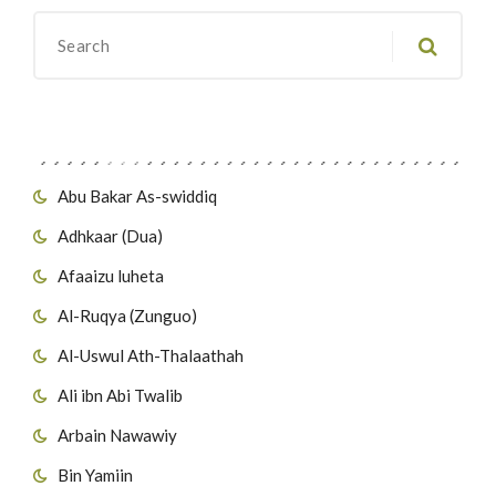
Migawanyo
Abu Bakar As-swiddiq
Adhkaar (Dua)
Afaaizu luheta
Al-Ruqya (Zunguo)
Al-Uswul Ath-Thalaathah
Ali ibn Abi Twalib
Arbain Nawawiy
Bin Yamiin