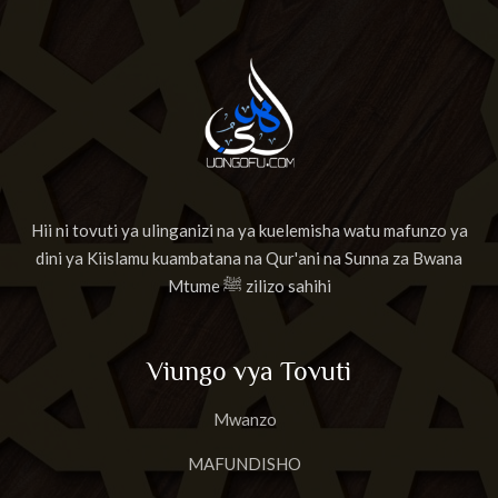
Hii ni tovuti ya ulinganizi na ya kuelemisha watu mafunzo ya
dini ya Kiislamu kuambatana na Qur'ani na Sunna za Bwana
Mtume ﷺ zilizo sahihi
Viungo vya Tovuti
Mwanzo
MAFUNDISHO