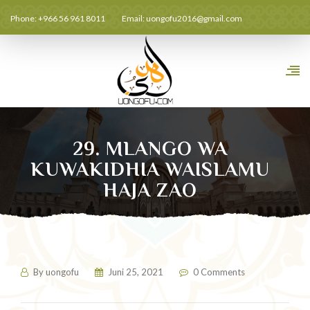
Phone: +966 56 961 8011
Email:
uongofu2016@gmail.com
29. MLANGO WA
KUWAKIDHIA WAISLAMU
HAJA ZAO
By
uongofu
Juni 25, 2021
0 Comments