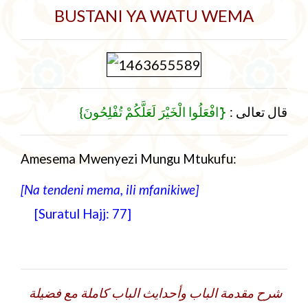
BUSTANI YA WATU WEMA
{
{َافْعَلُوا الْخَيْرَ لَعَلَّكُمْ تُفْلِحُونَ
:
قال تعالى
Amesema Mwenyezi Mungu Mtukufu:
[Na tendeni mema, ili mfanikiwe
]
[Suratul Hajj: 77]
شرح مقدمة الباب وأحدايث الباب كاملة
مع فضيلة