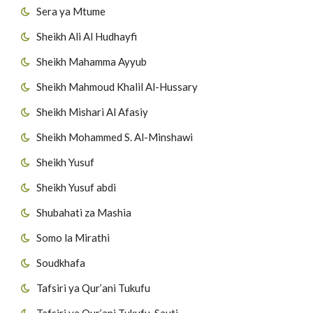
Sera ya Mtume
Sheikh Ali Al Hudhayfi
Sheikh Mahamma Ayyub
Sheikh Mahmoud Khalil Al-Hussary
Sheikh Mishari Al Afasiy
Sheikh Mohammed S. Al-Minshawi
Sheikh Yusuf
Sheikh Yusuf abdi
Shubahati za Mashia
Somo la Mirathi
Soudkhafa
Tafsiri ya Qur’ani Tukufu
Tafsiri ya Qur’ani Tukufu-Sauti