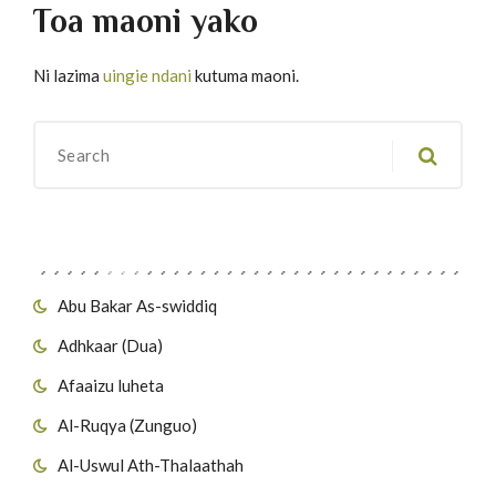
Toa maoni yako
Ni lazima
uingie ndani
kutuma maoni.
Migawanyo
Abu Bakar As-swiddiq
Adhkaar (Dua)
Afaaizu luheta
Al-Ruqya (Zunguo)
Al-Uswul Ath-Thalaathah