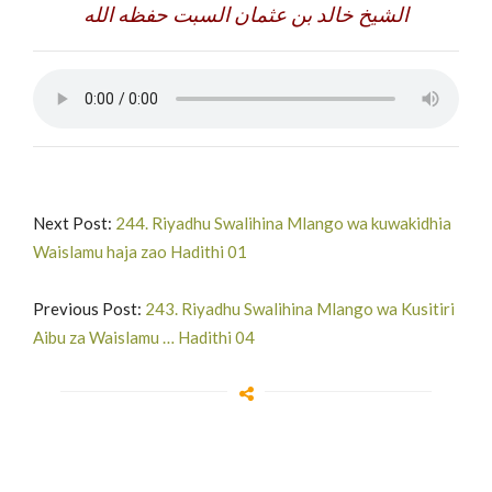
الشيخ خالد بن عثمان السبت حفظه الله
Next Post:
244. Riyadhu Swalihina Mlango wa kuwakidhia
Waislamu haja zao Hadithi 01
Previous Post:
243. Riyadhu Swalihina Mlango wa Kusitiri
Aibu za Waislamu … Hadithi 04