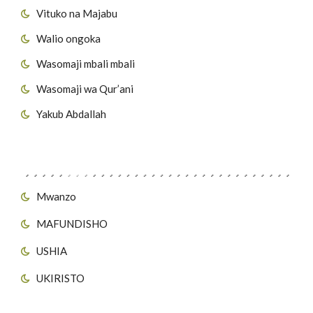
Vituko na Majabu
Walio ongoka
Wasomaji mbali mbali
Wasomaji wa Qur’ani
Yakub Abdallah
Viungo vya Tovuti
Mwanzo
MAFUNDISHO
USHIA
UKIRISTO