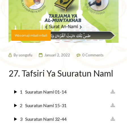
Wasomaji mbali mbali
By
uongofu
Januari 2, 2022
0 Comments
27. Tafsiri Ya Suuratun Naml
1
Suuratun Naml 01-14
2
Suuratun Naml 15-31
3
Suuratun Naml 32-44