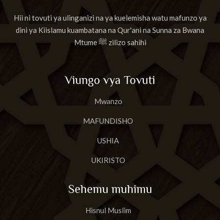
Hii ni tovuti ya ulinganizi na ya kuelemisha watu mafunzo ya
dini ya Kiislamu kuambatana na Qur'ani na Sunna za Bwana
Mtume ﷺ zilizo sahihi
Viungo vya Tovuti
Mwanzo
MAFUNDISHO
USHIA
UKIRISTO
Sehemu muhimu
Hisnul Muslim