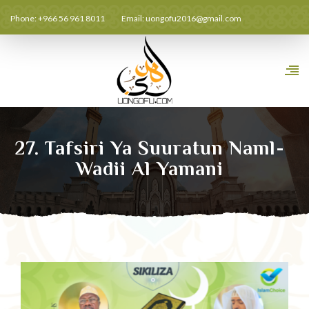
Phone: +966 56 961 8011
Email:
uongofu2016@gmail.com
27. Tafsiri Ya Suuratun Naml-
Wadii Al Yamani