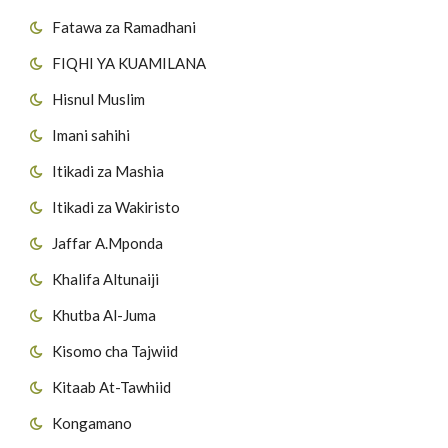
Fatawa za Ramadhani
FIQHI YA KUAMILANA
Hisnul Muslim
Imani sahihi
Itikadi za Mashia
Itikadi za Wakiristo
Jaffar A.Mponda
Khalifa Altunaiji
Khutba Al-Juma
Kisomo cha Tajwiid
Kitaab At-Tawhiid
Kongamano