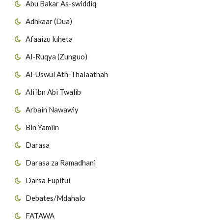
Abu Bakar As-swiddiq
Adhkaar (Dua)
Afaaizu luheta
Al-Ruqya (Zunguo)
Al-Uswul Ath-Thalaathah
Ali ibn Abi Twalib
Arbain Nawawiy
Bin Yamiin
Darasa
Darasa za Ramadhani
Darsa Fupifui
Debates/Mdahalo
FATAWA