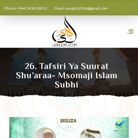
Phone: +966 56 961 8011
Email:
uongofu2016@gmail.com
26. Tafsiri Ya Suurat
Shu’araa- Msomaji Islam
Subhi