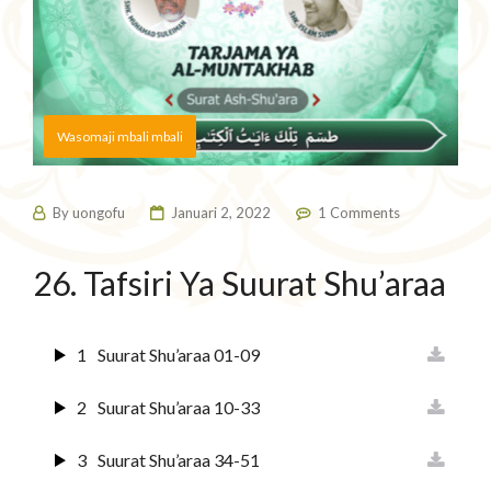
Wasomaji mbali mbali
By
uongofu
Januari 2, 2022
1 Comments
26. Tafsiri Ya Suurat Shu’araa
1
Suurat Shu’araa 01-09
2
Suurat Shu’araa 10-33
3
Suurat Shu’araa 34-51