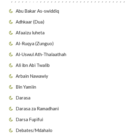
Abu Bakar As-swiddiq
Adhkaar (Dua)
Afaaizu luheta
Al-Ruqya (Zunguo)
Al-Uswul Ath-Thalaathah
Ali ibn Abi Twalib
Arbain Nawawiy
Bin Yamiin
Darasa
Darasa za Ramadhani
Darsa Fupifui
Debates/Mdahalo