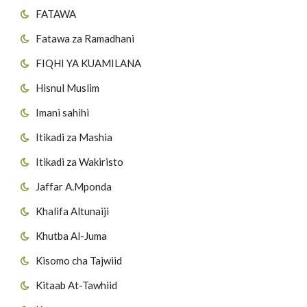
FATAWA
Fatawa za Ramadhani
FIQHI YA KUAMILANA
Hisnul Muslim
Imani sahihi
Itikadi za Mashia
Itikadi za Wakiristo
Jaffar A.Mponda
Khalifa Altunaiji
Khutba Al-Juma
Kisomo cha Tajwiid
Kitaab At-Tawhiid