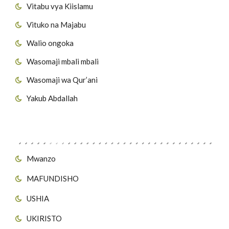
Vitabu vya Kiislamu
Vituko na Majabu
Walio ongoka
Wasomaji mbali mbali
Wasomaji wa Qur’ani
Yakub Abdallah
Viungo vya Tovuti
Mwanzo
MAFUNDISHO
USHIA
UKIRISTO