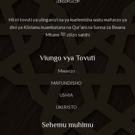
Hii ni tovuti ya ulinganizi na ya kuelemisha watu mafunzo ya
dini ya Kiislamu kuambatana na Qur'ani na Sunna za Bwana
Mtume ﷺ zilizo sahihi
Viungo vya Tovuti
Mwanzo
MAFUNDISHO
USHIA
UKIRISTO
Sehemu muhimu