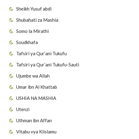
Sheikh Yusuf abdi
Shubahati za Mashia
Somo la Mirathi
Soudkhafa
Tafsiri ya Qur’ani Tukufu
Tafsiri ya Qur’ani Tukufu-Sauti
Ujumbe wa Allah
Umar ibn Al Khattab
USHIA NA MASHIA
Utenzi
Uthman ibn Affan
Vitabu vya Kiislamu