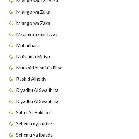
Mlango wa Twahara
Mlango wa Zaka
Mlango wa Zaka
Msomaji Samir Izzat
Muhadhara
Muislamu Mpiya
Munshid Yusuf Calibso
Rashid Alheidy
Riyadhu Al Swalihina
Riyadhu Al Swalihina
Sahih Al-Bukhari
Sehemu nyengine
Sehemu ya Ibaada