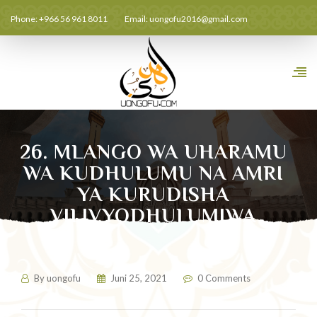
Phone: +966 56 961 8011
Email:
uongofu2016@gmail.com
26. MLANGO WA UHARAMU
WA KUDHULUMU NA AMRI
YA KURUDISHA
VILIVYODHULUMIWA
By
uongofu
Juni 25, 2021
0 Comments