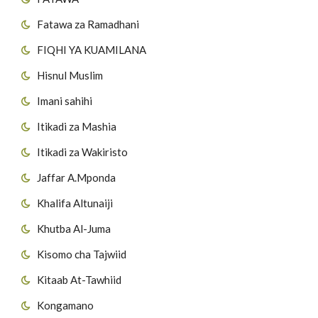
Fatawa za Ramadhani
FIQHI YA KUAMILANA
Hisnul Muslim
Imani sahihi
Itikadi za Mashia
Itikadi za Wakiristo
Jaffar A.Mponda
Khalifa Altunaiji
Khutba Al-Juma
Kisomo cha Tajwiid
Kitaab At-Tawhiid
Kongamano