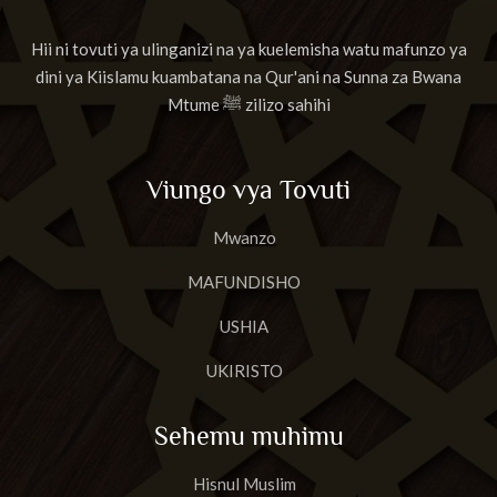
Hii ni tovuti ya ulinganizi na ya kuelemisha watu mafunzo ya
dini ya Kiislamu kuambatana na Qur'ani na Sunna za Bwana
Mtume ﷺ zilizo sahihi
Viungo vya Tovuti
Mwanzo
MAFUNDISHO
USHIA
UKIRISTO
Sehemu muhimu
Hisnul Muslim