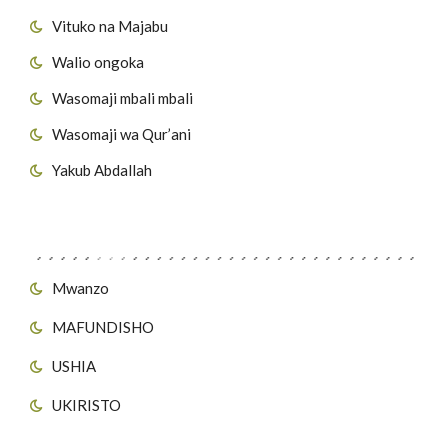
Vituko na Majabu
Walio ongoka
Wasomaji mbali mbali
Wasomaji wa Qur’ani
Yakub Abdallah
Viungo vya Tovuti
Mwanzo
MAFUNDISHO
USHIA
UKIRISTO