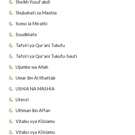
Sheikh Yusuf abdi
Shubahati za Mashia
Somo la Mirathi
Soudkhafa
Tafsiri ya Qur’ani Tukufu
Tafsiri ya Qur’ani Tukufu-Sauti
Ujumbe wa Allah
Umar ibn Al Khattab
USHIA NA MASHIA
Utenzi
Uthman ibn Affan
Vitabu vya Kiislamu
Vitabu vya Kiislamu