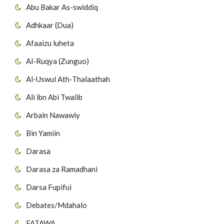
Abu Bakar As-swiddiq
Adhkaar (Dua)
Afaaizu luheta
Al-Ruqya (Zunguo)
Al-Uswul Ath-Thalaathah
Ali ibn Abi Twalib
Arbain Nawawiy
Bin Yamiin
Darasa
Darasa za Ramadhani
Darsa Fupifui
Debates/Mdahalo
FATAWA