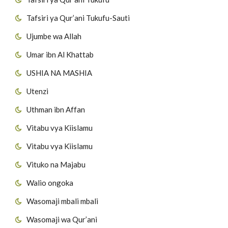
Tafsiri ya Qur’ani Tukufu-Sauti
Ujumbe wa Allah
Umar ibn Al Khattab
USHIA NA MASHIA
Utenzi
Uthman ibn Affan
Vitabu vya Kiislamu
Vitabu vya Kiislamu
Vituko na Majabu
Walio ongoka
Wasomaji mbali mbali
Wasomaji wa Qur’ani