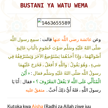
BUSTANI YA WATU WEMA
وعن
عائشة رضي اللَّه عنها
قالت :
سمِع رسول اللَّه
صَلّى اللهُ عَلَيْهِ وسَلَّم صَوْتَ خُصُومٍ بالْبَابِ عَالِيةٍ
أَصْواتُهُمَا ، وَإِذَا أَحَدُهُمَا يَسْتَوْضِعُ الآخَرَ وَيَسْتَرْفِقُهُ فِي
شيءٍ ، وَهُوَ يَقُولُ : واللَّهِ لا أَفعَلُ ، فَخَرَجَ عَلَيْهِمَا
« أَيْنَ
:
رسولُ اللَّه صَلّى اللهُ عَلَيْهِ وسَلَّم فقال
الْمُتَأَلِّي عَلَى اللَّه لا يَفْعَلُ المَعْرُوفَ ؟ »
فقال : أَنَا يَا
رسولَ اللَّهِ ، فَلهُ أَيُّ ذلِكَ أَحَبَّ .
متفقٌ عليه
Kutoka kwa
Aisha
(Radhi za Allah ziwe juu