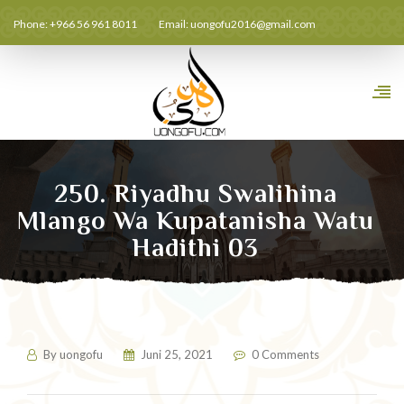
Phone: +966 56 961 8011
Email:
uongofu2016@gmail.com
250. Riyadhu Swalihina
Mlango Wa Kupatanisha Watu
Hadithi 03
By
uongofu
Juni 25, 2021
0 Comments