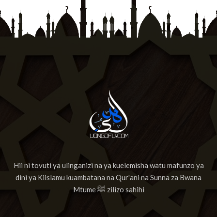
Hii ni tovuti ya ulinganizi na ya kuelemisha watu mafunzo ya
dini ya Kiislamu kuambatana na Qur'ani na Sunna za Bwana
Mtume ﷺ zilizo sahihi