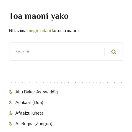
Toa maoni yako
Ni lazima
uingie ndani
kutuma maoni.
Migawanyo
Abu Bakar As-swiddiq
Adhkaar (Dua)
Afaaizu luheta
Al-Ruqya (Zunguo)