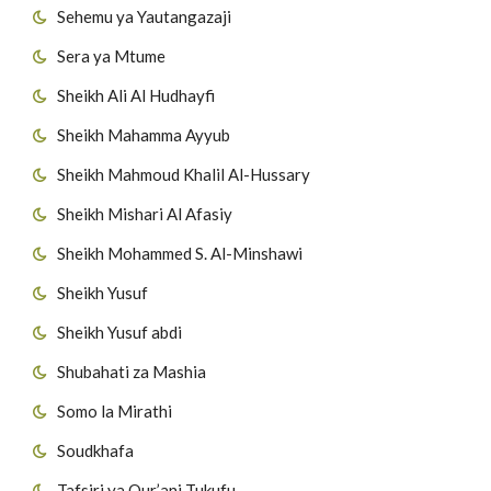
Sehemu ya Yautangazaji
Sera ya Mtume
Sheikh Ali Al Hudhayfi
Sheikh Mahamma Ayyub
Sheikh Mahmoud Khalil Al-Hussary
Sheikh Mishari Al Afasiy
Sheikh Mohammed S. Al-Minshawi
Sheikh Yusuf
Sheikh Yusuf abdi
Shubahati za Mashia
Somo la Mirathi
Soudkhafa
Tafsiri ya Qur’ani Tukufu