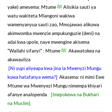
yake) amesema: Mtume
ﷺ
Alisikia sauti ya
watu wakiteta Mlangoni wakiwa
wamenyanyua sauti zao, Mmojawao alikuwa
akimwomba mwenzie ampukunguzie (deni) na
adai kwa upole, naye mwengine akisema
“Wallahi sifanyi” :
Mtume
ﷺ
Akawatokea na
akawauliza
[Ni yupi aliyeapa kwa jina la Mwenyzi Mungu
kuwa hatafanya wema?]
Akasema: ni mimi Ewe
Mtume wa Mwenyezi Mungu
nimempa khiyari
afanye analopenda
[Imepokewa na Bukhari
na Muslim]