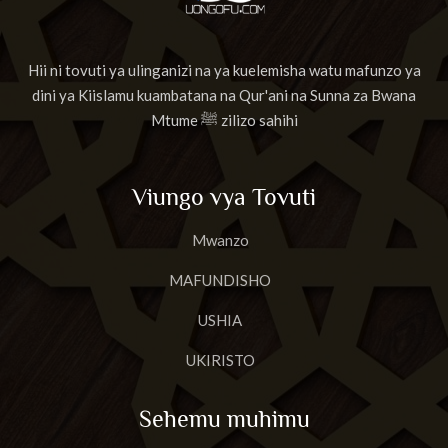
Hii ni tovuti ya ulinganizi na ya kuelemisha watu mafunzo ya
dini ya Kiislamu kuambatana na Qur'ani na Sunna za Bwana
Mtume ﷺ zilizo sahihi
Viungo vya Tovuti
Mwanzo
MAFUNDISHO
USHIA
UKIRISTO
Sehemu muhimu