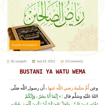
Riyadhu Al Swalihina
By
uongofu
Juni 25, 2021
0 Comments
BUSTANI YA WATU WEMA
وعن
أُمِّ سَلَمةَ رضي اللَّه عنها
، أَن رسول اللَّه صَلّى
اللهُ عَلَيْهِ وسَلَّم قال :
« إِنَّمَا أَنَا بشَرٌ ، وَإِنَّكُمْ
تَخْتَصِمُونَ إِلَيَّ ، وَلَعَلَّ بَعْضَكُمْ أَنْ يَكُونَ أَلْحنَ بحُجَّتِهِ