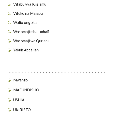
Vitabu vya Kiislamu
Vituko na Majabu
Walio ongoka
Wasomaji mbali mbali
Wasomaji wa Qur’ani
Yakub Abdallah
Viungo vya Tovuti
Mwanzo
MAFUNDISHO
USHIA
UKIRISTO