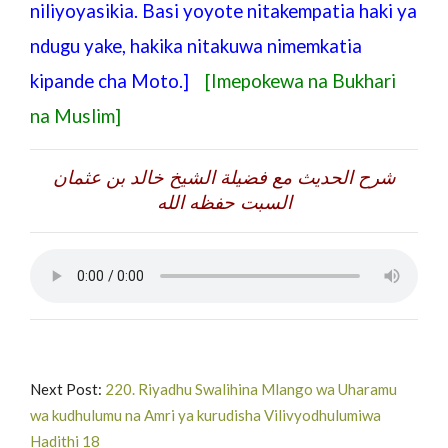
niliyoyasikia. Basi yoyote nitakempatia haki ya
ndugu yake, hakika nitakuwa nimemkatia
kipande cha Moto.]
[Imepokewa na Bukhari
na Muslim]
شرح الحديث مع فضيلة الشيخ خالد بن عثمان
السبت حفظه الله
Next Post:
220. Riyadhu Swalihina Mlango wa Uharamu
wa kudhulumu na Amri ya kurudisha Vilivyodhulumiwa
Hadithi 18