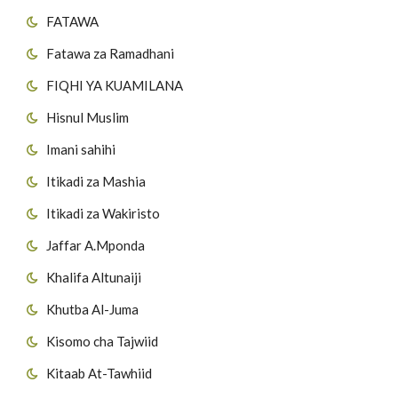
FATAWA
Fatawa za Ramadhani
FIQHI YA KUAMILANA
Hisnul Muslim
Imani sahihi
Itikadi za Mashia
Itikadi za Wakiristo
Jaffar A.Mponda
Khalifa Altunaiji
Khutba Al-Juma
Kisomo cha Tajwiid
Kitaab At-Tawhiid