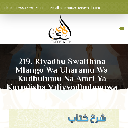
Phone: +966 56 961 8011
Email:
uongofu2016@gmail.com
219. Riyadhu Swalihina
Mlango Wa Uharamu Wa
Kudhulumu Na Amri Ya
Kurudisha Vilivyodhulumiwa
Hadithi 17