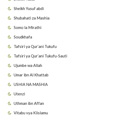
Sheikh Yusuf abdi
Shubahati za Mashia
Somo la Mirathi
Soudkhafa
Tafsiri ya Qur’ani Tukufu
Tafsiri ya Qur’ani Tukufu-Sauti
Ujumbe wa Allah
Umar ibn Al Khattab
USHIA NA MASHIA
Utenzi
Uthman ibn Affan
Vitabu vya Kiislamu