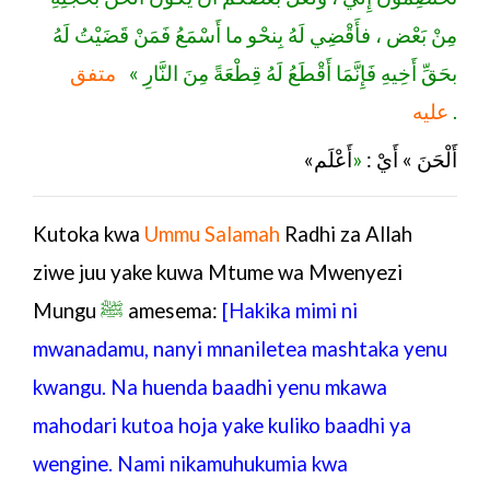
مِنْ بَعْض ، فأَقْضِي لَهُ بِنحْو ما أَسْمَعُ فَمَنْ قَضَيْتُ لَهُ
بحَقِّ أَخِيهِ فَإِنَّمَا أَقْطَعُ لَهُ قِطْعَةً مِنَ النَّارِ »
متفق
عليه
.
أَعْلَم
«
«أَلْحَنَ » أَيْ :
Kutoka
kwa
Ummu Salamah
Radhi za Allah
ziwe juu yake kuwa Mtume wa Mwenyezi
Mungu
ﷺ
amesema:
[Hakika mimi ni
mwanadamu, nanyi mnaniletea mashtaka yenu
kwangu. Na huenda baadhi yenu mkawa
mahodari kutoa hoja yake kuliko baadhi ya
wengine. Nami nikamuhukumia kwa