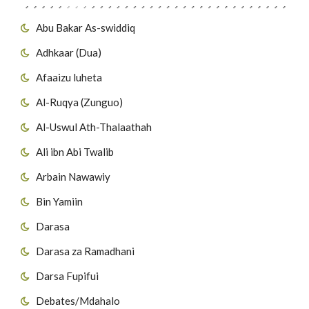
Abu Bakar As-swiddiq
Adhkaar (Dua)
Afaaizu luheta
Al-Ruqya (Zunguo)
Al-Uswul Ath-Thalaathah
Ali ibn Abi Twalib
Arbain Nawawiy
Bin Yamiin
Darasa
Darasa za Ramadhani
Darsa Fupifui
Debates/Mdahalo