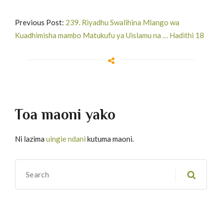
Previous Post:
239. Riyadhu Swalihina Mlango wa
Kuadhimisha mambo Matukufu ya Uislamu na … Hadithi 18
Toa maoni yako
Ni lazima
uingie ndani
kutuma maoni.
Migawanyo