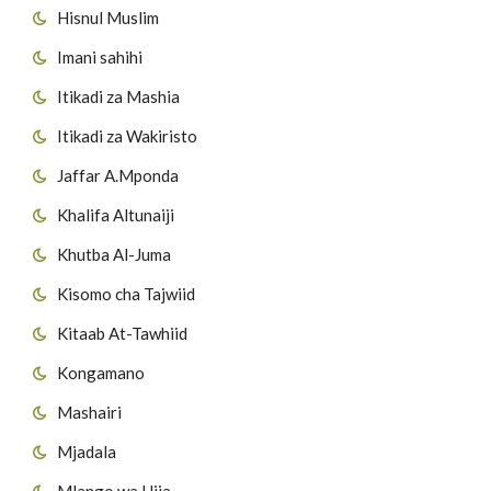
Hisnul Muslim
Imani sahihi
Itikadi za Mashia
Itikadi za Wakiristo
Jaffar A.Mponda
Khalifa Altunaiji
Khutba Al-Juma
Kisomo cha Tajwiid
Kitaab At-Tawhiid
Kongamano
Mashairi
Mjadala
Mlango wa Hija