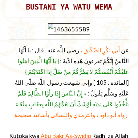
BUSTANI YA WATU WEMA
عن
أَبي بَكْرٍ الصِّدِّيق ،
رضي اللَّه عنه . قال : يا أَيُّهَا
النَّاسُ إِنَّكُمْ تقرءونَ هَذِهِ الآيةَ :
{ يَا أَيُّهَا الَّذِينَ آمَنُوا
علَيْكُمْ أَنْفُسَكُمْ لا يَضُرُّكُمْ منْ ضَلَّ إِذَا اهْتَدَيْتُمْ }
[المائدة : 105 ] وإِني سَمِعت رسول اللَّه صَلّى اللهُ
عَلَيْهِ وسَلَّم يَقُولُ :
« إِنَّ النَّاسَ إِذَا رَأَوْا الظَّالِمَ فَلَمْ
يَأْخُذُوا عَلَى يَدَيْهِ أَوْشَكَ أَنْ يَعُمَّهُمُ اللَّه بِعِقَابٍ مِنْهُ »
رواه أبو داود ، والترمذي والنسائي بأسانيد صحيحة
Kutoka kwa
Abu Bakr As-Swidiq
Radhi za Allah