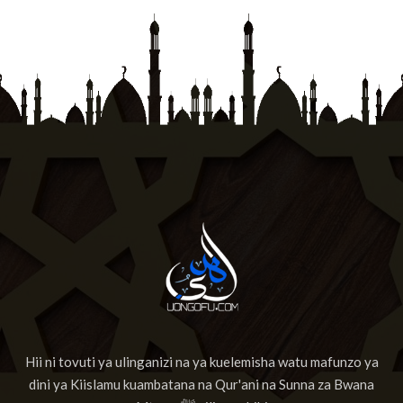
Hii ni tovuti ya ulinganizi na ya kuelemisha watu mafunzo ya
dini ya Kiislamu kuambatana na Qur'ani na Sunna za Bwana