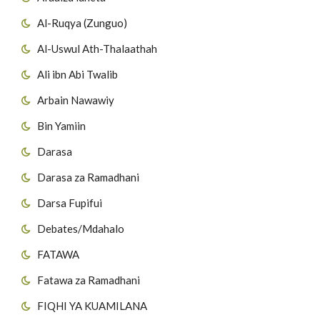
Al-Ruqya (Zunguo)
Al-Uswul Ath-Thalaathah
Ali ibn Abi Twalib
Arbain Nawawiy
Bin Yamiin
Darasa
Darasa za Ramadhani
Darsa Fupifui
Debates/Mdahalo
FATAWA
Fatawa za Ramadhani
FIQHI YA KUAMILANA