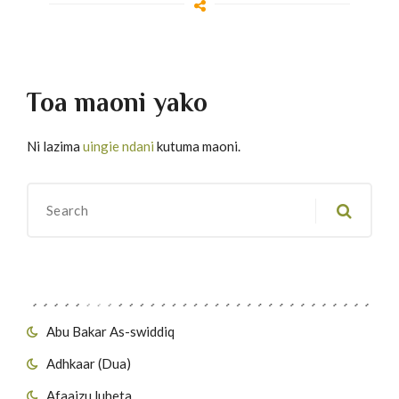
Toa maoni yako
Ni lazima
uingie ndani
kutuma maoni.
Migawanyo
Abu Bakar As-swiddiq
Adhkaar (Dua)
Afaaizu luheta