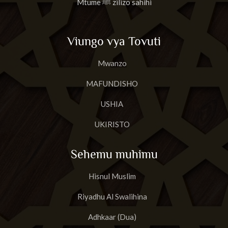
Mtume ﷺ zilizo sahihi
Viungo vya Tovuti
Mwanzo
MAFUNDISHO
USHIA
UKIRISTO
Sehemu muhimu
Hisnul Muslim
Riyadhu Al Swalihina
Adhkaar (Dua)