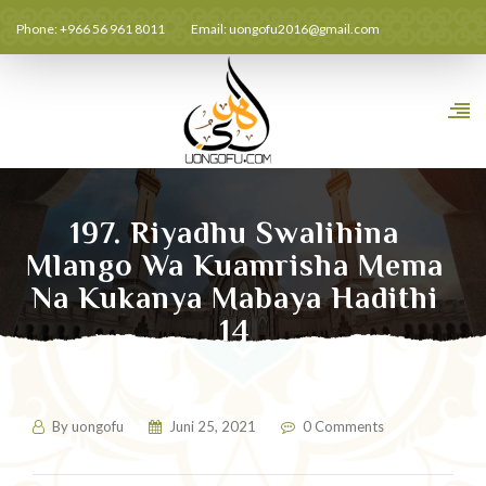
Phone: +966 56 961 8011
Email:
uongofu2016@gmail.com
197. Riyadhu Swalihina
Mlango Wa Kuamrisha Mema
Na Kukanya Mabaya Hadithi
14
By
uongofu
Juni 25, 2021
0 Comments