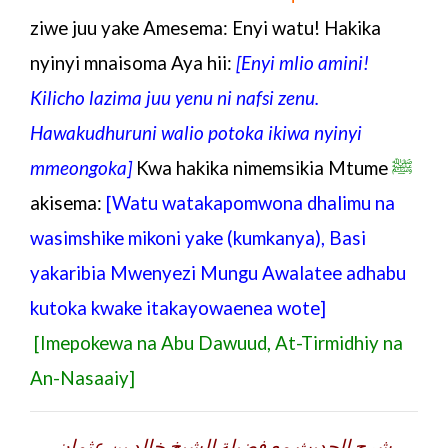
ziwe juu yake Amesema: Enyi watu! Hakika
nyinyi mnaisoma Aya hii:
[Enyi mlio amini!
Kilicho lazima juu yenu ni nafsi zenu.
Hawakudhuruni walio potoka ikiwa nyinyi
mmeongoka]
Kwa hakika nimemsikia Mtume
ﷺ
akisema:
[Watu watakapomwona dhalimu na
wasimshike mikoni yake (kumkanya), Basi
yakaribia Mwenyezi Mungu Awalatee adhabu
kutoka kwake itakayowaenea wote]
[Imepokewa na Abu Dawuud, At-Tirmidhiy na
An-Nasaaiy]
شرح الحديث مع فضيلة الشيخ خالد بن عثمان