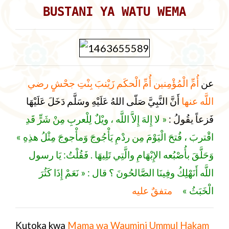
BUSTANI YA WATU WEMA
عن
أُمِّ الْمُؤْمِنين أُمِّ الْحكَم زَيْنبَ بِنْتِ جحْشٍ رضي
اللَّه عنها
أَنَّ النَّبِيَّ صَلّى اللهُ عَلَيْهِ وسَلَّم دَخَلَ عَلَيْهَا
فَزعاً يقُولُ :
« لا إِلهَ إِلاَّ اللَّه ، ويْلٌ لِلْعربِ مِنْ شَرٍّ قَدِ
اقْتربَ ، فُتحَ الْيَوْمَ مِن ردْمِ يَأْجُوجَ وَمأْجوجَ مِثْلُ هذِهِ »
وَحَلَّقَ بأُصْبُعه الإِبْهَامِ والَّتِي تَلِيهَا . فَقُلْتُ: يَا رسول
اللَّه أَنَهْلِكُ وفِينَا الصَّالحُونَ ؟ قال : « نَعَمْ إِذَا كَثُرَ
الْخَبَثُ »
متفقٌ عليه
Kutoka kwa
Mama wa Waumini
Ummul Hakam