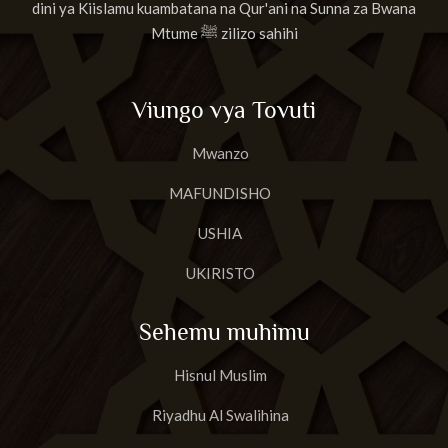
dini ya Kiislamu kuambatana na Qur'ani na Sunna za Bwana
Mtume ﷺ zilizo sahihi
Viungo vya Tovuti
Mwanzo
MAFUNDISHO
USHIA
UKIRISTO
Sehemu muhimu
Hisnul Muslim
Riyadhu Al Swalihina