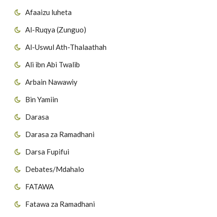
Afaaizu luheta
Al-Ruqya (Zunguo)
Al-Uswul Ath-Thalaathah
Ali ibn Abi Twalib
Arbain Nawawiy
Bin Yamiin
Darasa
Darasa za Ramadhani
Darsa Fupifui
Debates/Mdahalo
FATAWA
Fatawa za Ramadhani