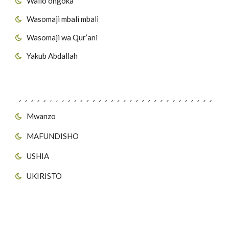
Walio ongoka
Wasomaji mbali mbali
Wasomaji wa Qur’ani
Yakub Abdallah
Viungo vya Tovuti
Mwanzo
MAFUNDISHO
USHIA
UKIRISTO