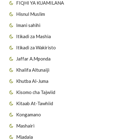
FIQHI YA KUAMILANA
Hisnul Muslim
Imani sahihi
Itikadi za Mashia
Itikadi za Wakiristo
Jaffar A.Mponda
Khalifa Altunaiji
Khutba Al-Juma
Kisomo cha Tajwiid
Kitaab At-Tawhiid
Kongamano
Mashairi
Mjadala