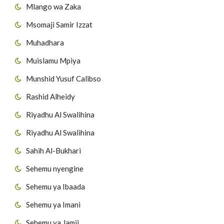
Mlango wa Zaka
Msomaji Samir Izzat
Muhadhara
Muislamu Mpiya
Munshid Yusuf Calibso
Rashid Alheidy
Riyadhu Al Swalihina
Riyadhu Al Swalihina
Sahih Al-Bukhari
Sehemu nyengine
Sehemu ya Ibaada
Sehemu ya Imani
Sehemu ya Jamii