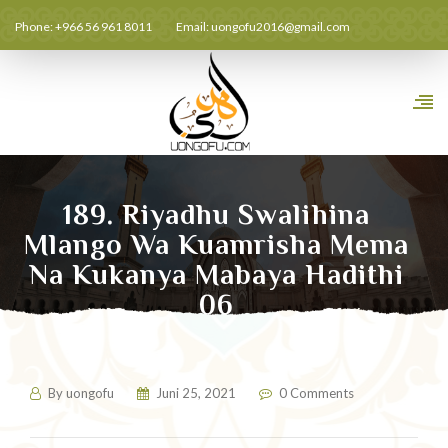
Phone: +966 56 961 8011
Email:
uongofu2016@gmail.com
189. Riyadhu Swalihina
Mlango Wa Kuamrisha Mema
Na Kukanya Mabaya Hadithi
06
By
uongofu
Juni 25, 2021
0 Comments