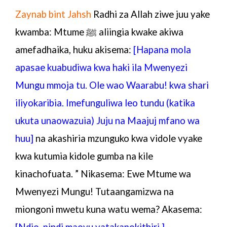
Zaynab bint Jahsh
Radhi za Allah ziwe juu yake
kwamba: Mtume ﷺ aliingia kwake akiwa
amefadhaika, huku akisema:
[Hapana mola
apasae kuabudiwa kwa haki ila Mwenyezi
Mungu mmoja tu. Ole wao Waarabu! kwa shari
iliyokaribia. Imefunguliwa leo tundu (katika
ukuta unaowazuia) Juju na Maajuj mfano wa
huu]
na akashiria mzunguko kwa vidole vyake
kwa kutumia kidole gumba na kile
kinachofuata. ” Nikasema: Ewe
Mtume wa
Mwenyezi Mungu
! Tutaangamizwa na
miongoni mwetu kuna watu wema? Akasema:
[Ndio, pindi maovu yatakapokithiri.]