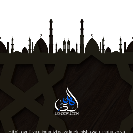
Hii ni tovuti ya ulinganizi na ya kuelemisha watu mafunzo ya