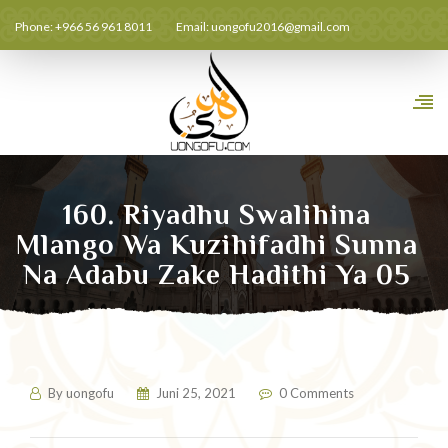
Phone: +966 56 961 8011
Email:
uongofu2016@gmail.com
160. Riyadhu Swalihina
Mlango Wa Kuzihifadhi Sunna
Na Adabu Zake Hadithi Ya 05
By
uongofu
Juni 25, 2021
0 Comments