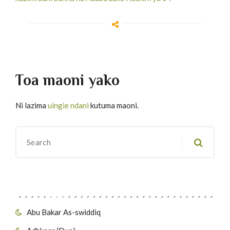
Toa maoni yako
Ni lazima
uingie ndani
kutuma maoni.
Migawanyo
Abu Bakar As-swiddiq