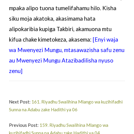
mpaka alipo tuona tumelifahamu hilo. Kisha
siku moja akatoka, akasimama hata
alipokaribia kupiga Takbiri, akamuona mtu
kifua chake kimetokeza, akasema:
[Enyi waja
wa Mwenyezi Mungu, mtasawazisha safu zenu
au Mwenyezi Mungu Atazibadilisha nyuso
zenu]
Next Post:
161. Riyadhu Swalihina Mlango wa kuzihifadhi
Sunna na Adabu zake Hadithi ya 06
Previous Post:
159. Riyadhu Swalihina Mlango wa
kuzihifadhi Sunna na Adabu zake Hadithi ya 04