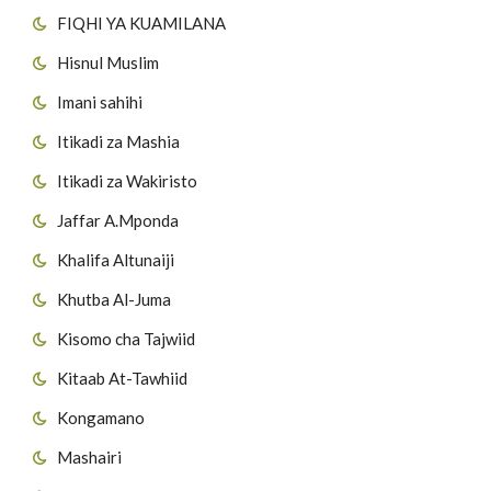
FIQHI YA KUAMILANA
Hisnul Muslim
Imani sahihi
Itikadi za Mashia
Itikadi za Wakiristo
Jaffar A.Mponda
Khalifa Altunaiji
Khutba Al-Juma
Kisomo cha Tajwiid
Kitaab At-Tawhiid
Kongamano
Mashairi