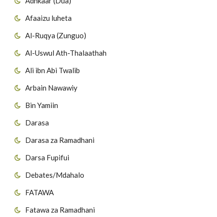
Adhkaar (Dua)
Afaaizu luheta
Al-Ruqya (Zunguo)
Al-Uswul Ath-Thalaathah
Ali ibn Abi Twalib
Arbain Nawawiy
Bin Yamiin
Darasa
Darasa za Ramadhani
Darsa Fupifui
Debates/Mdahalo
FATAWA
Fatawa za Ramadhani