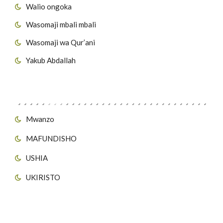
Walio ongoka
Wasomaji mbali mbali
Wasomaji wa Qur’ani
Yakub Abdallah
Viungo vya Tovuti
Mwanzo
MAFUNDISHO
USHIA
UKIRISTO