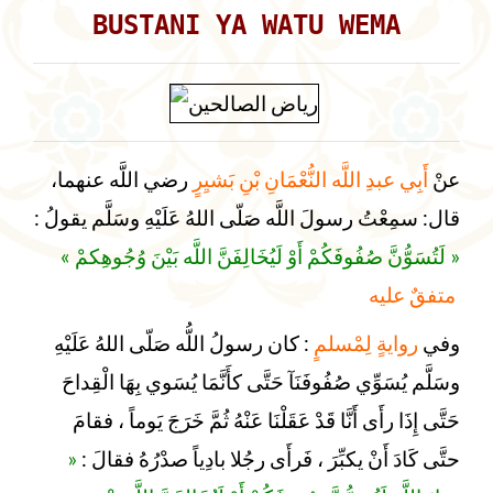
BUSTANI YA WATU WEMA
عنْ
أَبِي عبدِ اللَّه النُّعْمَانِ بْنِ بَشيِرٍ
رضي اللَّه عنهما،
قال: سمِعْتُ رسولَ اللَّه صَلّى اللهُ عَلَيْهِ وسَلَّم يقولُ :
« لَتُسَوُّنَّ صُفُوفَكُمْ أَوْ لَيُخَالِفَنَّ اللَّه بَيْنَ وُجُوهِكمْ »
متفقٌ عليه
وفي
روايةٍ لِمْسلمٍ
: كان رسولُ اللُّه صَلّى اللهُ عَلَيْهِ
وسَلَّم يُسَوِّي صُفُوفَنَآ حَتَّى كأَنَّمَا يُسَوي بِهَا الْقِداحَ
حَتَّى إِذَا رأَى أَنَّا قَدْ عَقَلْنَا عَنْهُ ثُمَّ خَرَجَ يَوماً ، فقامَ
«
حتَّى كَادَ أَنْ يكبِّرَ ، فَرأَى رجُلا بادِياً صدْرُهُ فقالَ :