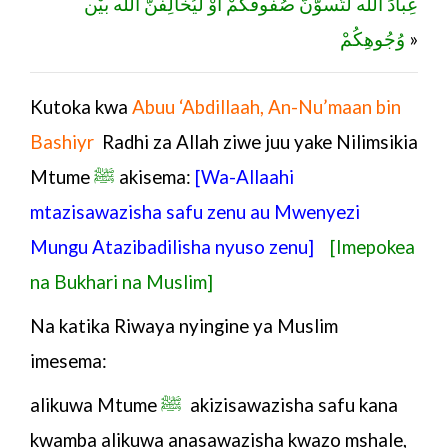
عِبادَ اللَّه لَتُسوُّنَّ صُفوفَكُمْ أَوْ لَيُخَالِفَنَّ اللَّه بيْن
وُجُوهِكُمْ
»
Kutoka kwa
Abuu ‘Abdillaah, An-Nu’maan bin
Bashiyr
Radhi za Allah ziwe juu
yake
Nilimsikia
Mtume
ﷺ
akisema:
[Wa-Allaahi
mtazisawazisha safu zenu au Mwenyezi
Mungu Atazibadilisha nyuso zenu]
[Imepokea
na Bukhari na Muslim]
Na katika Riwaya nyingine ya Muslim
imesema:
alikuwa
Mtume
ﷺ
akizisawazisha safu kana
kwamba alikuwa anasawazisha kwazo mshale,