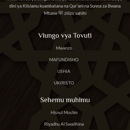
dini ya Kiislamu kuambatana na Qur'ani na Sunna za Bwana
Mtume ﷺ zilizo sahihi
Viungo vya Tovuti
Mwanzo
MAFUNDISHO
USHIA
UKIRISTO
Sehemu muhimu
Hisnul Muslim
Riyadhu Al Swalihina