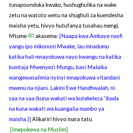
tunapoondoka kwako, hushughulika na wake
zetu na watoto wetu na shughuli za kuendesha
maisha yetu, hivyo hutufanya tusahau mengi.
Mtume
ﷺ
akasema
:
[Naapa kwa Ambaye nasfi
yangu ipo mikononi Mwake, lau mnadumu
katika hali mnayokuwa nayo kwangu na katika
kumtaja Mwenyezi Mungu, basi Malaika
wangewasalimia nyinyi mnapokuwa vitandani
mwenu na njiani. Lakini Ewe Handhwalah, ni
saa na saa (kuna wakati wa kutekeleza ‘ibada
na kuna wakati wa kuangalia mambo ya
maisha.)]
Alikariri hivyo mara tatu.
[Imepokewa na Muslim]