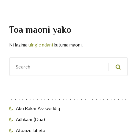
Toa maoni yako
Ni lazima
uingie ndani
kutuma maoni.
Migawanyo
Abu Bakar As-swiddiq
Adhkaar (Dua)
Afaaizu luheta