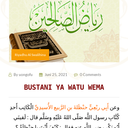
Riyadhu Al Swalihina
By
uongofu
Juni 25, 2021
0 Comments
BUSTANI YA WATU WEMA
وعن
أَبِي ربْعِيٍّ حنْظَلةَ بنِ الرَّبيع الأُسيدِيِّ
الْكَاتِب أَحدِ
كُتَّابِ رسول اللَّه صَلّى اللهُ عَلَيْهِ وسَلَّم قال : لَقينَي
أَبُو بَكْر رضي اللَّه عنه فقال : كَيْفَ أَنْتَ يا حنْظلَةُ ؟