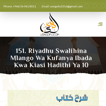
Phone: +966 56 961 8011
Email:
uongofu2016@gmail.com
151. Riyadhu Swalihina
Mlango Wa Kufanya Ibada
Kwa Kiasi Hadithi Ya 10