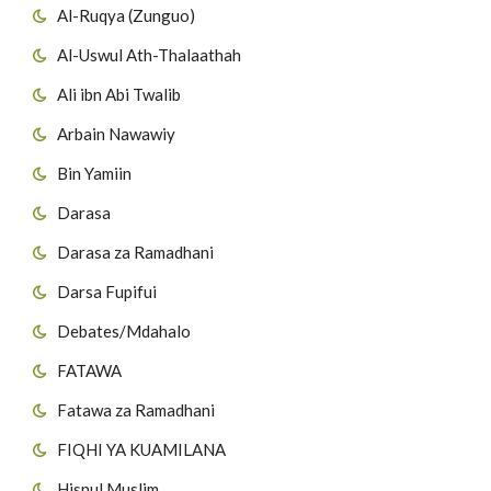
Al-Ruqya (Zunguo)
Al-Uswul Ath-Thalaathah
Ali ibn Abi Twalib
Arbain Nawawiy
Bin Yamiin
Darasa
Darasa za Ramadhani
Darsa Fupifui
Debates/Mdahalo
FATAWA
Fatawa za Ramadhani
FIQHI YA KUAMILANA
Hisnul Muslim