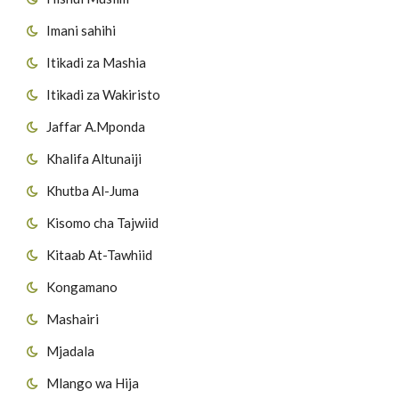
Imani sahihi
Itikadi za Mashia
Itikadi za Wakiristo
Jaffar A.Mponda
Khalifa Altunaiji
Khutba Al-Juma
Kisomo cha Tajwiid
Kitaab At-Tawhiid
Kongamano
Mashairi
Mjadala
Mlango wa Hija