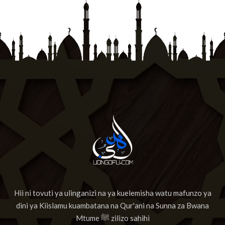
Hii ni tovuti ya ulinganizi na ya kuelemisha watu mafunzo ya
dini ya Kiislamu kuambatana na Qur'ani na Sunna za Bwana
Mtume ﷺ zilizo sahihi