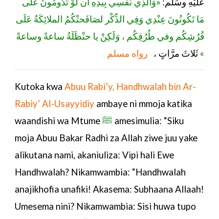
عَلَيْهِ وسَلَّم:
«وَالَّذِي نَفْسِي بِيدِهِ أن لَوْ تَدُومُونَ عَلَى
مَا تَكُونُونَ عِنْدِي وَفِي الذِّكْر لصَافَحتْكُمُ الملائِكَةُ عَلَى
فُرُشِكُم وفي طُرُقِكُم ، وَلَكِنْ يا حنْظَلَةُ ساعةً وساعةً
رواه مسلم
ثَلاثَ مرَّاتٍ ،
»
Kutoka kwa
Abuu Rabi’y, Handhwalah bin Ar-
Rabiy’ Al-Usayyidiy
ambaye ni mmoja katika
waandishi wa Mtume
ﷺ
amesimulia: “Siku
moja Abuu Bakar Radhi za Allah ziwe juu yake
alikutana nami, akaniuliza: Vipi hali Ewe
Handhwalah? Nikamwambia: “Handhwalah
anajikhofia unafiki! Akasema: Subhaana Allaah!
Umesema nini? Nikamwambia: Sisi huwa tupo