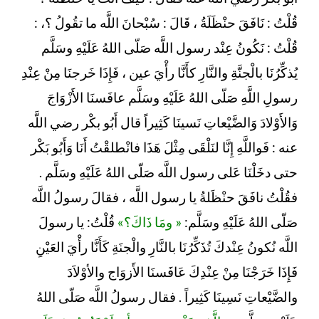
قُلْتُ : نَافَقَ حنْظَلَةُ ، قَالَ : سُبْحانَ اللَّه ما تقُولُ ؟، :
قُلْتُ : نَكُونُ عِنْد رسول اللَّه صَلّى اللهُ عَلَيْهِ وسَلَّم
يُذكِّرُنَا بالْجنَّةِ والنَّارِ كأَنَّا رأْيَ عين ، فَإِذَا خَرجنَا مِنْ عِنْدِ
رسولِ اللَّهِ صَلّى اللهُ عَلَيْهِ وسَلَّم عافَسنَا الأَزْوَاجَ
وَالأَوْلادَ وَالضَّيْعاتِ نَسينَا كَثِيراً قال أَبُو بكْر رضي اللَّه
عنه : فَواللَّهِ إِنَّا لنَلْقَى مِثْلَ هَذَا فانْطلقْتُ أَنَا وَأَبُو بَكْر
حتى دخَلْنَا عَلى رسول اللَّه صَلّى اللهُ عَلَيْهِ وسَلَّم .
فقُلْتُ نافَقَ حنْظَلةُ يا رسول اللَّه ، فقالَ رسولُ اللَّه
صَلّى اللهُ عَلَيْهِ وسَلَّم:
« ومَا ذَاكَ؟»
قُلْتُ: يا رسولَ
اللَّه نُكونُ عِنْدكَ تُذَكِّرُنَا بالنَّارِ والْجنَةِ كَأَنَّا رأْيَ العَيْنِ
فَإِذَا خَرَجْنَا مِنْ عِنْدِكَ عَافَسنَا الأَزوَاج والأوْلاَدَ
والضَّيْعاتِ نَسِينَا كَثِيراً . فقال رسولُ اللَّه صَلّى اللهُ