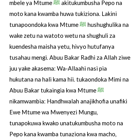
mbele ya
Mtume
ﷺ
akitukumbusha Pepo na
moto kana kwamba huwa tukiziona. Lakini
tunapoondoka kwa
Mtume
ﷺ
hushughulika na
wake zetu na watoto wetu na shughuli za
kuendesha maisha yetu, hivyo hutufanya
tusahau mengi. Abuu Bakar Radhi za Allah ziwe
juu yake akasema: Wa-Allaahi nasi pia
hukutana na hali kama hii. tukaondoka Mimi na
Abuu Bakar tukaingia kwa
Mtume
ﷺ
nikamwambia: Handhwalah anajikhofia unafiki
Ewe
Mtume
wa Mwenyezi Mungu,
tunapokuwa kwako unatukumbusha moto na
Pepo kana kwamba tunaziona kwa macho,