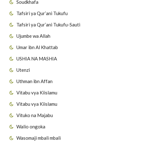
Soudkhafa
Tafsiri ya Qur’ani Tukufu
Tafsiri ya Qur’ani Tukufu-Sauti
Ujumbe wa Allah
Umar ibn Al Khattab
USHIA NA MASHIA
Utenzi
Uthman ibn Affan
Vitabu vya Kiislamu
Vitabu vya Kiislamu
Vituko na Majabu
Walio ongoka
Wasomaji mbali mbali