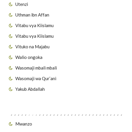
Utenzi
Uthman ibn Affan
Vitabu vya Kiislamu
Vitabu vya Kiislamu
Vituko na Majabu
Walio ongoka
Wasomaji mbali mbali
Wasomaji wa Qur’ani
Yakub Abdallah
Viungo vya Tovuti
Mwanzo