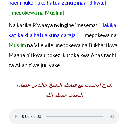
kaeni huko huko hatua zenu zinaandikwa.]
[Imepokewa na Muslim]
Na katika Riwaaya nyingine imesema:
[Hakika
katika kila hatua kuna daraja.]
Imepokewa na
Muslim
na Vile vile imepokewa na Bukhari kwa
Maana hii kwa upokezi kutoka kwa Anas radhi
za Allah ziwe juu yake.
شرح الحديث مع فضيلة الشيخ خالد بن عثمان
السبت حفظه الله