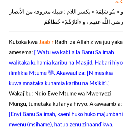
عنه
و « بنُو سَلِمَةَ » بكسر اللام : قبيلة معروفة من الأَنصار
رضي اللَّه عنهم ، و «آثَارُهُمْ» خُطاهُمْ
Kutoka kwa
Jaabir
Radhi za Allah ziwe juu yake
amesema:
[
Watu wa kabila la Banu Salimah
walitaka kuhamia karibu na Masjid. Habari hiyo
ilimfikia Mtume ﷺ. Akawauliza: [Nimesikia
kuwa mnataka kuhamia karibu na Msikiti.]
Wakajibu: Ndio Ewe Mtume wa Mwenyezi
Mungu, tumetaka kufanya hivyo. Akawaambia:
[Enyi Banu Salimah, kaeni huko huko majumbani
mwenu (msihame), hatua zenu zinaandikwa,