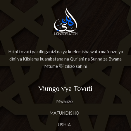
Hii ni tovuti ya ulinganizi na ya kuelemisha watu mafunzo ya
dini ya Kiislamu kuambatana na Qur'ani na Sunna za Bwana
Mtume ﷺ zilizo sahihi
Viungo vya Tovuti
Mwanzo
MAFUNDISHO
USHIA