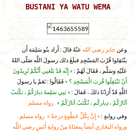
BUSTANI YA WATU WEMA
وعن
جابر رضي الله
عنْهُ قالَ : أَراد بنُو سَلِمَة أَن
ينْتَقِلوا قُرْبَ المَسْجِدِ فبلَغَ ذلك رسولَ اللَّه صَلّى اللهُ
عَلَيْهِ وسَلَّم ، فَقَالَ لَهُمْ :
« إِنَّه قَدْ بَلَغَنِي أَنَّكُمْ تُرِيدُونَ
أَنْ تَنْتَقِلُوا قُربَ الْمَسْجِدِ ؟ »
فَقَالُوا : نَعَمْ يا رسولَ
اللَّهِ قَدْ أَرَدْنَا ذلكَ ، فَقالَ :
« بَنِي سَلِمةَ ديارَكُمْ ، تكْتبْ
آثَارُكُمْ ، دِياركُم ، تُكْتَبْ آثارُكُمْ »
رواه مسلم
وفي روايةٍ :
« إِنَّ بِكُلِّ خَطْوةٍ درجةً »
رواه مسلم .
ورواه البخاري أيضاً بِمعنَاهُ مِنْ روايةِ أَنَسٍ رضي اللَّه