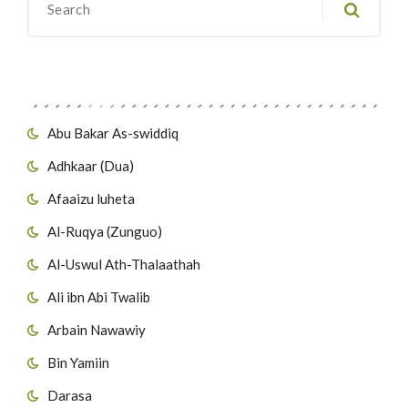
Migawanyo
Abu Bakar As-swiddiq
Adhkaar (Dua)
Afaaizu luheta
Al-Ruqya (Zunguo)
Al-Uswul Ath-Thalaathah
Ali ibn Abi Twalib
Arbain Nawawiy
Bin Yamiin
Darasa