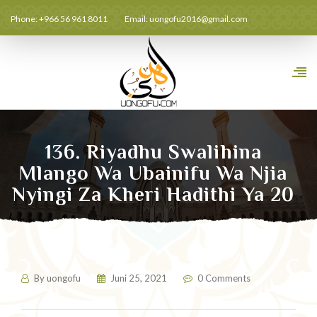
Phone: +966 56 961 8011
Email:
uongofu2016@gmail.com
136. Riyadhu Swalihina
Mlango Wa Ubainifu Wa Njia
Nyingi Za Kheri Hadithi Ya 20
By
uongofu
Juni 25, 2021
0 Comments