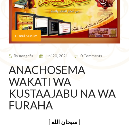
Hisnul Muslim
By
uongofu
Juni 20, 2021
0 Comments
ANACHOSEMA
WAKATI WA
KUSTAAJABU NA WA
FURAHA
[ سبحان الله ]