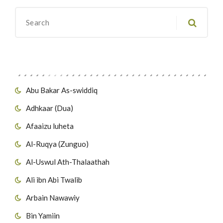
Migawanyo
Abu Bakar As-swiddiq
Adhkaar (Dua)
Afaaizu luheta
Al-Ruqya (Zunguo)
Al-Uswul Ath-Thalaathah
Ali ibn Abi Twalib
Arbain Nawawiy
Bin Yamiin