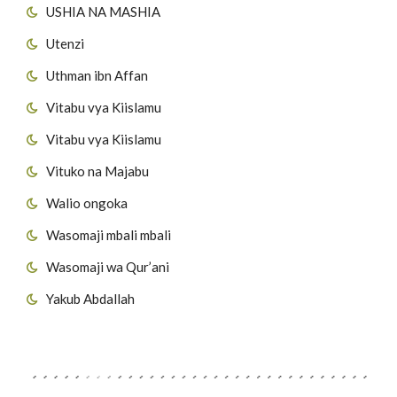
USHIA NA MASHIA
Utenzi
Uthman ibn Affan
Vitabu vya Kiislamu
Vitabu vya Kiislamu
Vituko na Majabu
Walio ongoka
Wasomaji mbali mbali
Wasomaji wa Qur’ani
Yakub Abdallah
Viungo vya Tovuti