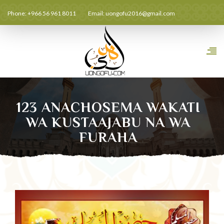
Phone: +966 56 961 8011
Email:
uongofu2016@gmail.com
123 ANACHOSEMA WAKATI
WA KUSTAAJABU NA WA
FURAHA