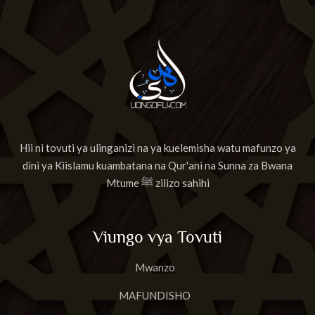
Hii ni tovuti ya ulinganizi na ya kuelemisha watu mafunzo ya
dini ya Kiislamu kuambatana na Qur'ani na Sunna za Bwana
Mtume ﷺ zilizo sahihi
Viungo vya Tovuti
Mwanzo
MAFUNDISHO